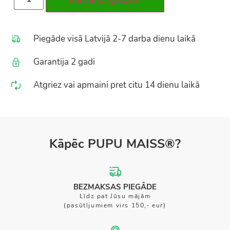
Pievienot grozam
Piegāde visā Latvijā 2-7 darba dienu laikā
Garantija 2 gadi
Atgriez vai apmaini pret citu 14 dienu laikā
Kāpēc PUPU MAISS®?
BEZMAKSAS PIEGĀDE
Līdz pat Jūsu mājām
(pasūtījumiem virs 150,- eur)