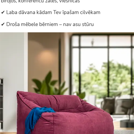
birojos, konferenču zālēs, viesnīcās
✔ Laba dāvana kādam Tev īpašam cilvēkam
✔ Droša mēbele bērniem – nav asu stūru