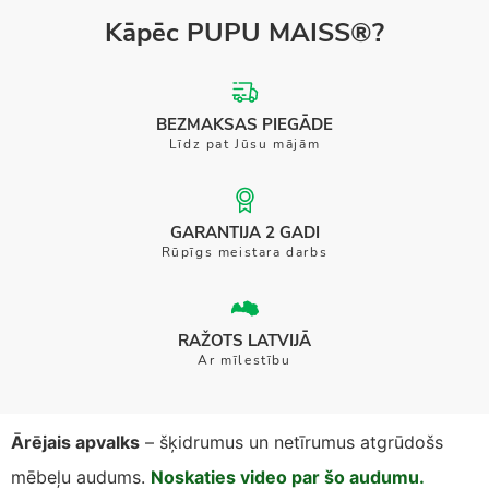
Kāpēc PUPU MAISS®?
BEZMAKSAS PIEGĀDE
Līdz pat Jūsu mājām
GARANTIJA 2 GADI
Rūpīgs meistara darbs
RAŽOTS LATVIJĀ
Ar mīlestību
Ārējais apvalks
– šķidrumus un netīrumus atgrūdošs
mēbeļu audums.
Noskaties video par šo audumu.