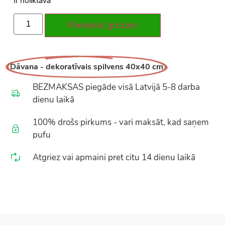
Ir noliktavā
Pievienot grozam
Dāvana - dekoratīvais spilvens 40x40 cm
BEZMAKSAS piegāde visā Latvijā 5-8 darba
dienu laikā
100% drošs pirkums - vari maksāt, kad saņem
pufu
Atgriez vai apmaini pret citu 14 dienu laikā