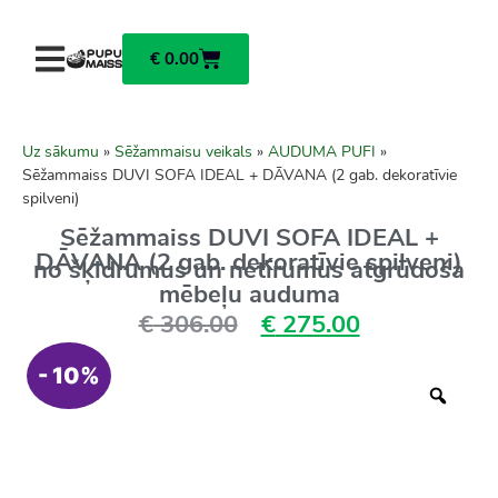
€
0.00
Uz sākumu
»
Sēžammaisu veikals
»
AUDUMA PUFI
»
Sēžammaiss DUVI SOFA IDEAL + DĀVANA (2 gab. dekoratīvie
spilveni)
Sēžammaiss DUVI SOFA IDEAL +
DĀVANA (2 gab. dekoratīvie spilveni)
no šķidrumus un netīrumus atgrūdoša
mēbeļu auduma
€
306.00
€
275.00
- 10%