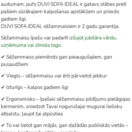
audumam, pufs DUVI SOFA IDEAL ir gatavs stāties pretī
pašiem sūrākajiem kalpošanas apstākļiem un priecēs
gadiem ilgi.
DUVI SOFA IDEAL sēžammaisiem ir 2 gadu garantija.
Sēžammaisu īpašu var padarīt
izšujot jubilāra vārdu,
uzņēmuma vai zīmola logo.
✔ Sēžammaiss piemērots gan pieaugušajiem, gan
pusaudžiem
✔ Viegls – sēžammaisu var ērti pārvietot jebkur
✔ Izturīgs – kalpos gadiem ilgi
✔ Ergonomisks – īpašais sēžammaisu pildījums pielāgojas
ķermenim, sniedzot Tavai nogurušajai mugurai lielisku
atbalstu, ļaujot tai atpūsties
✔ To var lietot gan mājās, gan dažādās publiskās vietās –