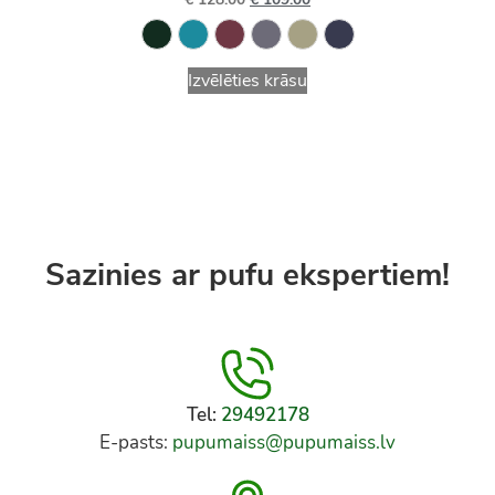
Izvēlēties krāsu
Sazinies ar pufu ekspertiem!
Tel:
29492178
E-pasts:
pupumaiss@pupumaiss.lv