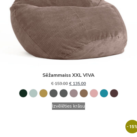
Sēžammaiss XXL VIVA
€
159.00
€
135.00
Izvēlēties krāsu
- 15