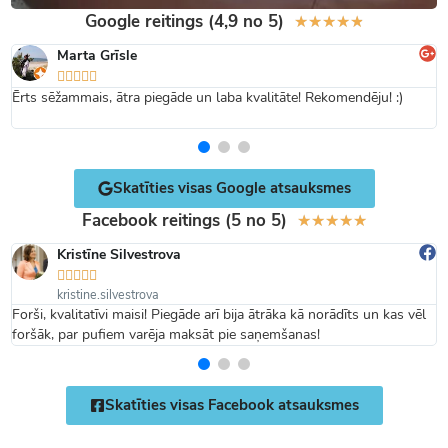
Google reitings (4,9 no 5)
★
★
★
★
★
Marta Grīsle





Ērts sēžammais, ātra piegāde un laba kvalitāte! Rekomendēju! :)
Skatīties visas Google atsauksmes
Facebook reitings (5 no 5)
★
★
★
★
★
Kristīne Silvestrova





kristine.silvestrova
Forši, kvalitatīvi maisi! Piegāde arī bija ātrāka kā norādīts un kas vēl
foršāk, par pufiem varēja maksāt pie saņemšanas!
Skatīties visas Facebook atsauksmes