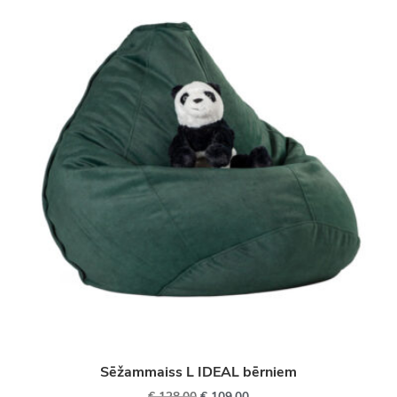
Sēžammaiss L IDEAL bērniem
€
128.00
€
109.00