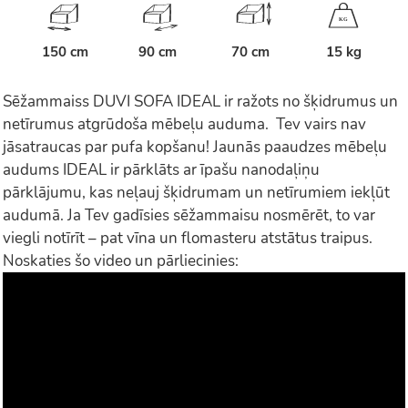
K
G
150 cm
90 cm
70 cm
15 kg
Sēžammaiss DUVI SOFA IDEAL ir ražots no šķidrumus un
netīrumus atgrūdoša mēbeļu auduma. Tev vairs nav
jāsatraucas par pufa kopšanu! Jaunās paaudzes mēbeļu
audums IDEAL ir pārklāts ar īpašu nanodaļiņu
pārklājumu, kas neļauj šķidrumam un netīrumiem iekļūt
audumā. Ja Tev gadīsies sēžammaisu nosmērēt, to var
viegli notīrīt – pat vīna un flomasteru atstātus traipus.
Noskaties šo video un pārliecinies: