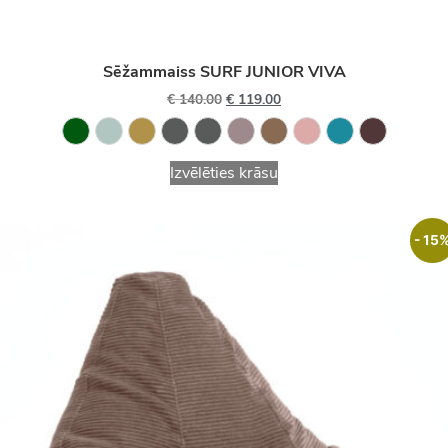
Sēžammaiss SURF JUNIOR VIVA
€
140.00
€
119.00
Izvēlēties krāsu
- 15