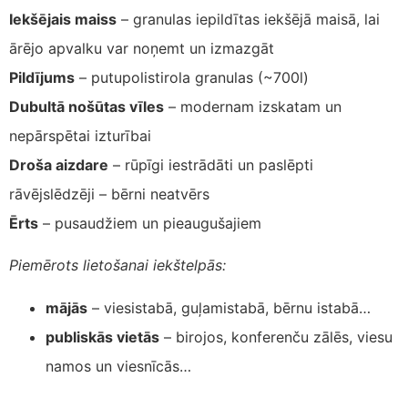
Iekšējais maiss
– granulas iepildītas iekšējā maisā, lai
ārējo apvalku var noņemt un izmazgāt
Pildījums
– putupolistirola granulas (~700l)
Dubultā nošūtas vīles
– modernam izskatam un
nepārspētai izturībai
Droša aizdare
– rūpīgi iestrādāti un paslēpti
rāvējslēdzēji – bērni neatvērs
Ērts
– pusaudžiem un pieaugušajiem
Piemērots lietošanai iekštelpās:
mājās
– viesistabā, guļamistabā, bērnu istabā…
publiskās vietās
– birojos, konferenču zālēs, viesu
namos un viesnīcās…