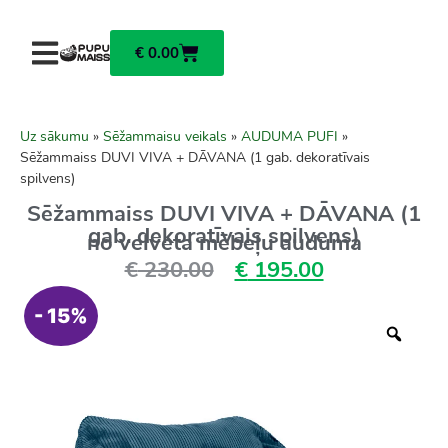
€
0.00
Uz sākumu
»
Sēžammaisu veikals
»
AUDUMA PUFI
»
Sēžammaiss DUVI VIVA + DĀVANA (1 gab. dekoratīvais
spilvens)
Sēžammaiss DUVI VIVA + DĀVANA (1
gab. dekoratīvais spilvens)
no velveta mēbeļu auduma
€
230.00
€
195.00
- 15%