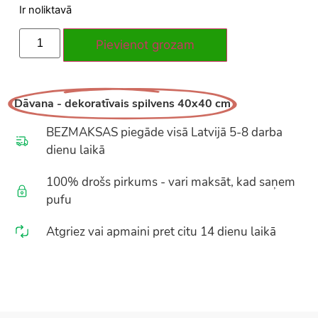
Ir noliktavā
Pievienot grozam
Dāvana - dekoratīvais spilvens 40x40 cm
BEZMAKSAS piegāde visā Latvijā 5-8 darba
dienu laikā
100% drošs pirkums - vari maksāt, kad saņem
pufu
Atgriez vai apmaini pret citu 14 dienu laikā