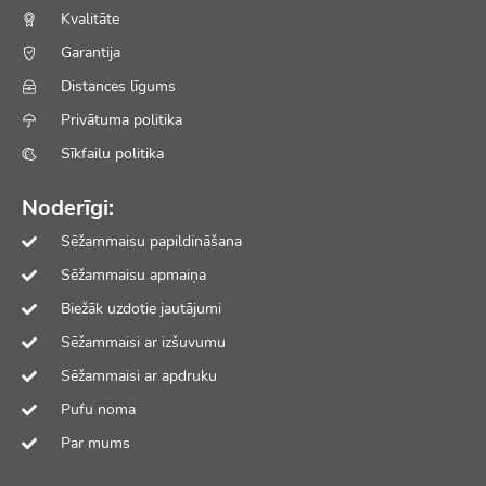
Kvalitāte
Garantija
Distances līgums
Privātuma politika
Sīkfailu politika
Noderīgi:
Sēžammaisu papildināšana
Sēžammaisu apmaiņa
Biežāk uzdotie jautājumi
Sēžammaisi ar izšuvumu
Sēžammaisi ar apdruku
Pufu noma
Par mums