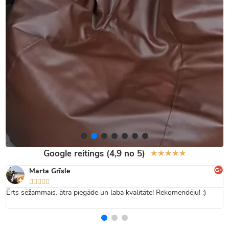
Google reitings (4,9 no 5)
★
★
★
★
★
Marta Grīsle





Ērts sēžammais, ātra piegāde un laba kvalitāte! Rekomendēju! :)