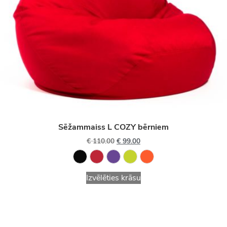
Sēžammaiss L COZY bērniem
€
110.00
€
99.00
Izvēlēties krāsu