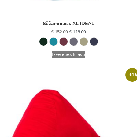
Sēžammaiss XL IDEAL
€
152.00
€
129.00
Izvēlēties krāsu
- 10