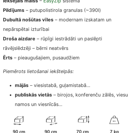
Iekšējais maiss
–
EasyZip
sistēma
Pildījums
– putupolistirola granulas (~390l)
Dubultā nošūtas vīles
– modernam izskatam un
nepārspētai izturībai
Droša aizdare
– rūpīgi iestrādāti un paslēpti
rāvējslēdzēji – bērni neatvērs
Ērts
– pieaugušajiem, pusaudžiem
Piemērots lietošanai iekštelpās:
mājās
– viesistabā, guļamistabā…
publiskās vietās
– birojos, konferenču zālēs, viesu
namos un viesnīcās…
K
G
90 cm
90 cm
70 cm
7 kg