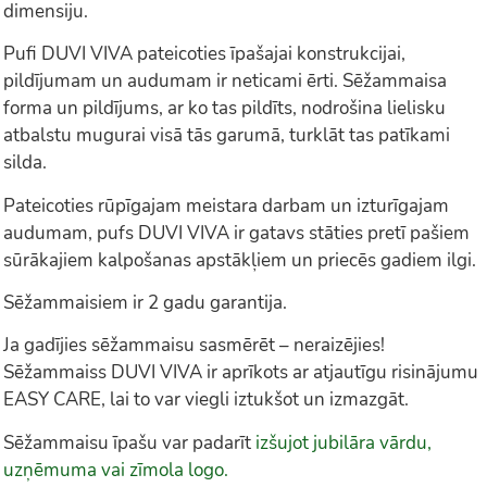
dimensiju.
Pufi DUVI VIVA pateicoties īpašajai konstrukcijai,
pildījumam un audumam ir neticami ērti. Sēžammaisa
forma un pildījums, ar ko tas pildīts, nodrošina lielisku
atbalstu mugurai visā tās garumā, turklāt tas patīkami
silda.
Pateicoties rūpīgajam meistara darbam un izturīgajam
audumam, pufs DUVI VIVA ir gatavs stāties pretī pašiem
sūrākajiem kalpošanas apstākļiem un priecēs gadiem ilgi.
Sēžammaisiem ir 2 gadu garantija.
Ja gadījies sēžammaisu sasmērēt – neraizējies!
Sēžammaiss DUVI VIVA ir aprīkots ar atjautīgu risinājumu
EASY CARE, lai to var viegli iztukšot un izmazgāt.
Sēžammaisu īpašu var padarīt
izšujot jubilāra vārdu,
uzņēmuma vai zīmola logo.