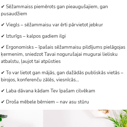
✔ Sēžammaiss piemērots gan pieaugušajiem, gan
pusaudžiem
✔ Viegls – sēžammaisu var ērti pārvietot jebkur
✔ Izturīgs – kalpos gadiem ilgi
✔ Ergonomisks – īpašais sēžammaisu pildījums pielāgojas
ķermenim, sniedzot Tavai nogurušajai mugurai lielisku
atbalstu, ļaujot tai atpūsties
✔ To var lietot gan mājās, gan dažādās publiskās vietās –
birojos, konferenču zālēs, viesnīcās…
✔ Laba dāvana kādam Tev īpašam cilvēkam
✔ Droša mēbele bērniem – nav asu stūru