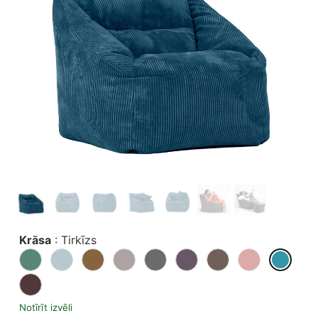
Krāsa
:
Tirkīzs
Notīrīt izvēli