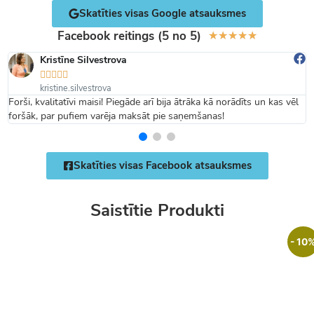
Skatīties visas Google atsauksmes
Facebook reitings (5 no 5)
★
★
★
★
★
Kristīne Silvestrova





kristine.silvestrova
Forši, kvalitatīvi maisi! Piegāde arī bija ātrāka kā norādīts un kas vēl
foršāk, par pufiem varēja maksāt pie saņemšanas!
Skatīties visas Facebook atsauksmes
Saistītie Produkti
- 10