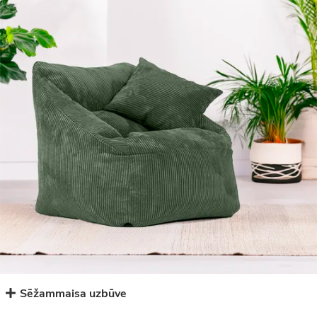
Sēžammaisa uzbūve