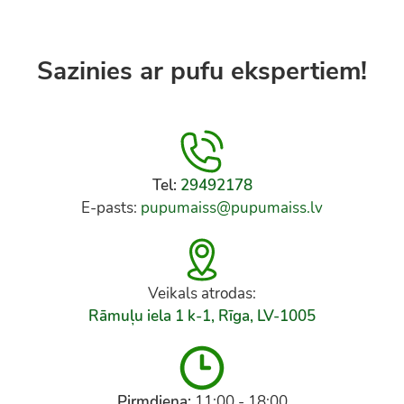
Sazinies ar pufu ekspertiem!
Tel:
29492178
E-pasts:
pupumaiss@pupumaiss.lv
Veikals atrodas:
Rāmuļu iela 1 k-1, Rīga, LV-1005
Pirmdiena:
11:00 - 18:00