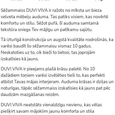
Sēžammaiss DUVI VIVA ir ražots no mīksta un bieza
velveta mēbeļu auduma. Tas patiks visiem, kas novērtē
komfortu un stilu. Sēžot pufā, šī auduma samtainā
tekstūra sniegs Tev mājīgu un patīkamu sajūtu.
Tā izturīgā konstrukcija un augstā kvalitāte nodrošinās, ka
varēsi baudīt šo sēžammaisu vismaz 10 gadus.
Neskatoties uz to, cik bieži to lietosi, tas joprojām
izskatīsies kā jauns.
DUVI VIVA ir pieejams plašā krāsu paletē. No 10
dažādiem toņiem varēsi izvēlēties tieši to, kas perfekti
atbilst Tavas mājas interjeram. Auduma krāsas ir dziļas un
noturīgas, tāpēc sēžammaiss izskatīsies kā jauns pat pēc
daudzām mazgāšanas reizēm.
DUVI VIVA neatstāts vienaldzīgu nevienu, kas vēlas
piešķirt savam mājoklim jaunu komforta un stila