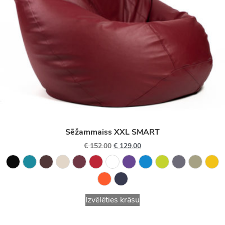
Sēžammaiss XXL SMART
€
152.00
€
129.00
Izvēlēties krāsu