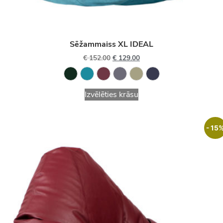
Sēžammaiss XL IDEAL
€
152.00
€
129.00
Izvēlēties krāsu
- 15