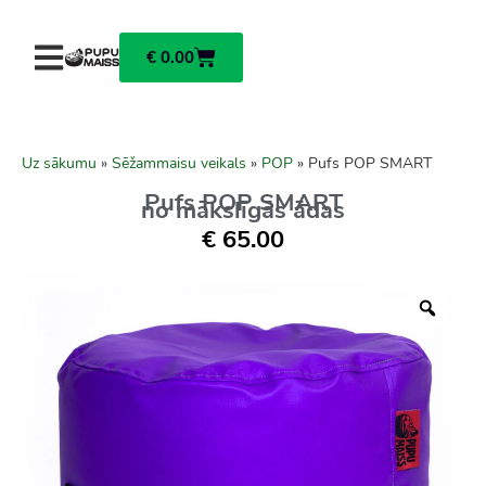
€
0.00
Uz sākumu
»
Sēžammaisu veikals
»
POP
»
Pufs POP SMART
Pufs POP SMART
no mākslīgās ādas
€
65.00