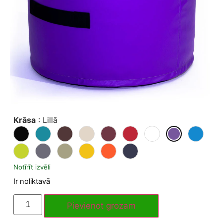
Krāsa
:
Lillā
Notīrīt izvēli
Ir noliktavā
Pievienot grozam