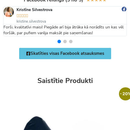
Kristīne Silvestrova





kristine.silvestrova
Forši, kvalitatīvi maisi! Piegāde arī bija ātrāka kā norādīts un kas vēl
foršāk, par pufiem varēja maksāt pie saņemšanas!
Skatīties visas Facebook atsauksmes
Saistītie Produkti
- 20