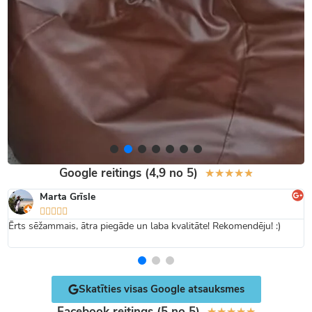
Google reitings (4,9 no 5)
★
★
★
★
★
Marta Grīsle





Ērts sēžammais, ātra piegāde un laba kvalitāte! Rekomendēju! :)
Skatīties visas Google atsauksmes
Facebook reitings (5 no 5)
★
★
★
★
★