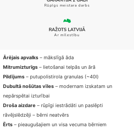
Rūpīgs meistara darbs
RAŽOTS LATVIJĀ
Ar mīlestību
Ārējais apvalks
– mākslīgā āda
Mitrumizturīgs
– lietošanai telpās un ārā
Pildījums
– putupolistirola granulas (~40l)
Dubultā nošūtas vīles
– modernam izskatam un
nepārspētai izturībai
Droša aizdare
– rūpīgi iestrādāti un paslēpti
rāvējslēdzēji – bērni neatvērs
Ērts
– pieaugušajiem un visa vecuma bērniem