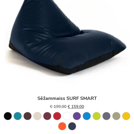
Sēžammaiss SURF SMART
€
199.00
€
159.00