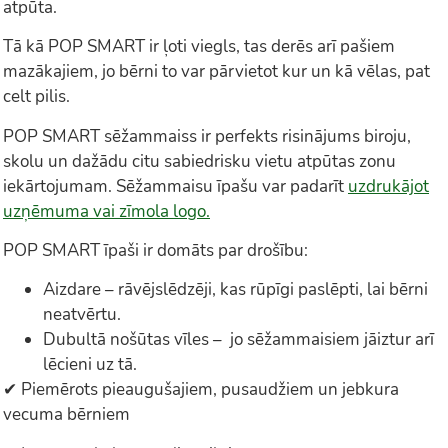
atpūta.
Tā kā POP SMART ir ļoti viegls, tas derēs arī pašiem
mazākajiem, jo bērni to var pārvietot kur un kā vēlas, pat
celt pilis.
POP SMART sēžammaiss ir perfekts risinājums biroju,
skolu un dažādu citu sabiedrisku vietu atpūtas zonu
iekārtojumam. Sēžammaisu īpašu var padarīt
uzdrukājot
uzņēmuma vai zīmola logo.
POP SMART īpaši ir domāts par drošību:
Aizdare – rāvējslēdzēji, kas rūpīgi paslēpti, lai bērni
neatvērtu.
Dubultā nošūtas vīles – jo sēžammaisiem jāiztur arī
lēcieni uz tā.
✔ Piemērots pieaugušajiem, pusaudžiem un jebkura
vecuma bērniem