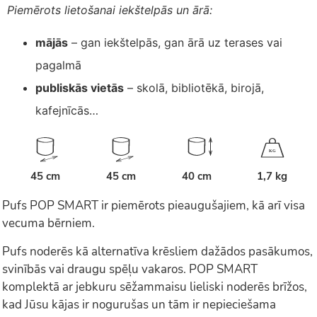
Piemērots lietošanai iekštelpās un ārā:
mājās
– gan iekštelpās, gan ārā uz terases vai
pagalmā
publiskās vietās
– skolā, bibliotēkā, birojā,
kafejnīcās…
K
G
45 cm
45 cm
40 cm
1,7 kg
Pufs POP SMART ir piemērots pieaugušajiem, kā arī visa
vecuma bērniem.
Pufs noderēs kā alternatīva krēsliem dažādos pasākumos,
svinībās vai draugu spēļu vakaros. POP SMART
komplektā ar jebkuru sēžammaisu lieliski noderēs brīžos,
kad Jūsu kājas ir nogurušas un tām ir nepieciešama