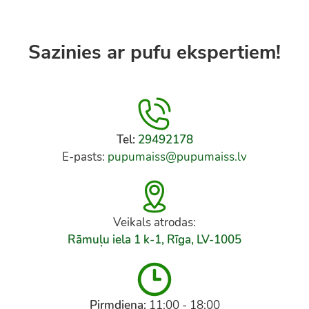
Sazinies ar pufu ekspertiem!
Tel:
29492178
E-pasts:
pupumaiss@pupumaiss.lv
Veikals atrodas:
Rāmuļu iela 1 k-1, Rīga, LV-1005
Pirmdiena:
11:00 - 18:00