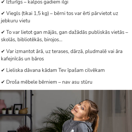
✔ Izturīgs – kalpos gadiem ilgi
✔ Viegls (tikai 1,5 kg) – bērni tos var ērti pārvietot uz
jebkuru vietu
✔ To var lietot gan mājās, gan dažādās publiskās vietās –
skolās, bibliotēkās, birojos…
✔ Var izmantot ārā, uz terases, dārzā, pludmalē vai āra
kafejnīcās un bāros
✔ Lieliska dāvana kādam Tev īpašam cilvēkam
✔ Droša mēbele bērniem – nav asu stūru