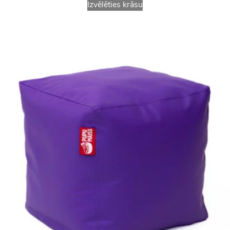
Izvēlēties krāsu