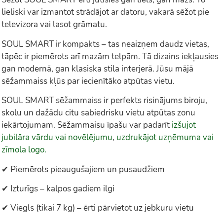
lieliski var izmantot strādājot ar datoru, vakarā sēžot pie
televizora vai lasot grāmatu.
SOUL SMART ir kompakts – tas neaizņem daudz vietas,
tāpēc ir piemērots arī mazām telpām. Tā dizains iekļausies
gan modernā, gan klasiska stila interjerā. Jūsu mājā
sēžammaiss kļūs par iecienītāko atpūtas vietu.
SOUL SMART sēžammaiss ir perfekts risinājums biroju,
skolu un dažādu citu sabiedrisku vietu atpūtas zonu
iekārtojumam. Sēžammaisu īpašu var padarīt
izšujot
jubilāra vārdu vai novēlējumu
,
uzdrukājot uzņēmuma vai
zīmola logo.
✔ Piemērots pieaugušajiem un pusaudžiem
✔ Izturīgs – kalpos gadiem ilgi
✔ Viegls (tikai 7 kg) – ērti pārvietot uz jebkuru vietu