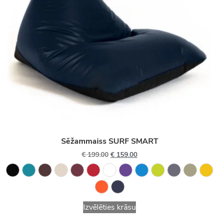
Sēžammaiss SURF SMART
€
199.00
€
159.00
Izvēlēties krāsu