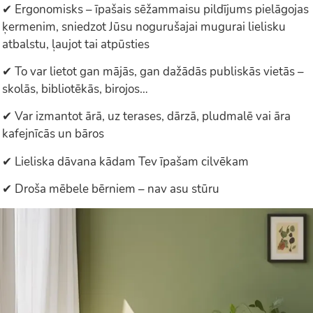
✔ Ergonomisks – īpašais sēžammaisu pildījums pielāgojas
ķermenim, sniedzot Jūsu nogurušajai mugurai lielisku
atbalstu, ļaujot tai atpūsties
✔ To var lietot gan mājās, gan dažādās publiskās vietās –
skolās, bibliotēkās, birojos…
✔ Var izmantot ārā, uz terases, dārzā, pludmalē vai āra
kafejnīcās un bāros
✔ Lieliska dāvana kādam Tev īpašam cilvēkam
✔ Droša mēbele bērniem – nav asu stūru