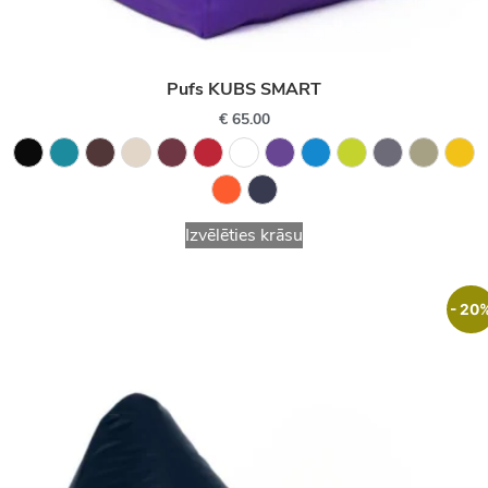
Pufs KUBS SMART
€
65.00
Izvēlēties krāsu
- 20