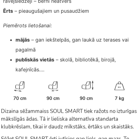
rāvējslēdzēji – bērni neatvērs
Ērts
– pieaugušajiem un pusaudžiem
Piemērots lietošanai:
mājās
– gan iekštelpās, gan laukā uz terases vai
pagalmā
publiskās vietās
– skolā, bibliotēkā, birojā,
kafejnīcās….
K
G
70 cm
90 cm
90 cm
7 kg
Dizaina sēžammaiss SOUL SMART tiek ražots no izturīgas
mākslīgās ādas. Tā ir lieliska alternatīva standarta
klubkrēslam, tikai ir daudz mīkstāks, ērtāks un skaistāks.
Sēžot SOUL SMART ērti jutīsies gan liels, gan mazs. To