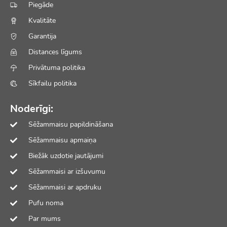
Piegāde
Kvalitāte
Garantija
Distances līgums
Privātuma politika
Sīkfailu politika
Noderīgi:
Sēžammaisu papildināšana
Sēžammaisu apmaiņa
Biežāk uzdotie jautājumi
Sēžammaisi ar izšuvumu
Sēžammaisi ar apdruku
Pufu noma
Par mums