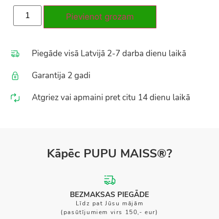
Pievienot grozam
Piegāde visā Latvijā 2-7 darba dienu laikā
Garantija 2 gadi
Atgriez vai apmaini pret citu 14 dienu laikā
Kāpēc PUPU MAISS®?
BEZMAKSAS PIEGĀDE
Līdz pat Jūsu mājām
(pasūtījumiem virs 150,- eur)