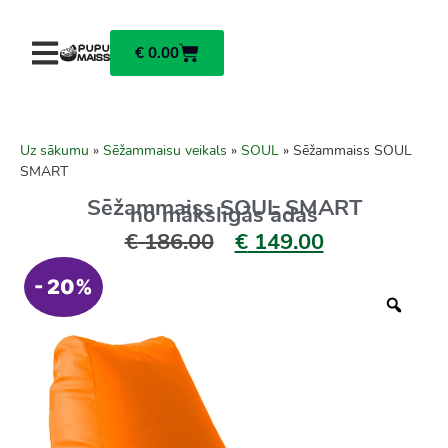
€
0.00
Uz sākumu
»
Sēžammaisu veikals
»
SOUL
»
Sēžammaiss SOUL
SMART
Sēžammaiss SOUL SMART
no mākslīgās ādas
€
186.00
€
149.00
- 20%