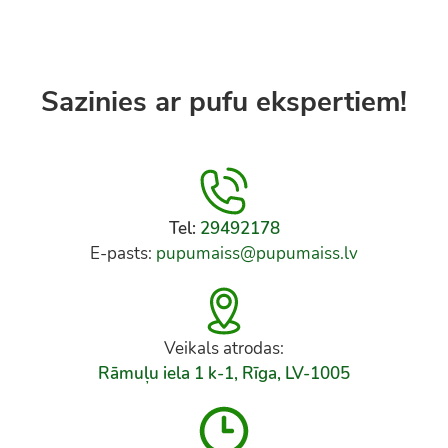
Sazinies ar pufu ekspertiem!
Tel:
29492178
E-pasts:
pupumaiss@pupumaiss.lv
Veikals atrodas:
Rāmuļu iela 1 k-1, Rīga, LV-1005