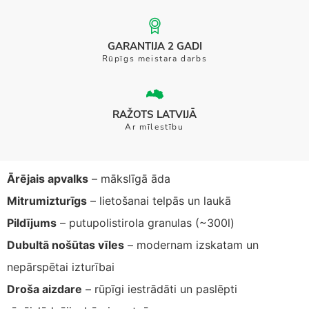
GARANTIJA 2 GADI
Rūpīgs meistara darbs
RAŽOTS LATVIJĀ
Ar mīlestību
Ārējais apvalks
– mākslīgā āda
Mitrumizturīgs
– lietošanai telpās un laukā
Pildījums
– putupolistirola granulas (~300l)
Dubultā nošūtas vīles
– modernam izskatam un
nepārspētai izturībai
Droša aizdare
– rūpīgi iestrādāti un paslēpti