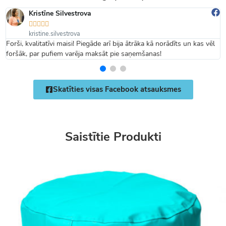
Kristīne Silvestrova





kristine.silvestrova
Forši, kvalitatīvi maisi! Piegāde arī bija ātrāka kā norādīts un kas vēl
foršāk, par pufiem varēja maksāt pie saņemšanas!
Skatīties visas Facebook atsauksmes
Saistītie Produkti