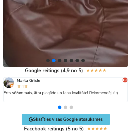
Google reitings (4,9 no 5)
★
★
★
★
★
Marta Grīsle





Ērts sēžammais, ātra piegāde un laba kvalitāte! Rekomendēju! :)
Skatīties visas Google atsauksmes
Facebook reitings (5 no 5)
★
★
★
★
★