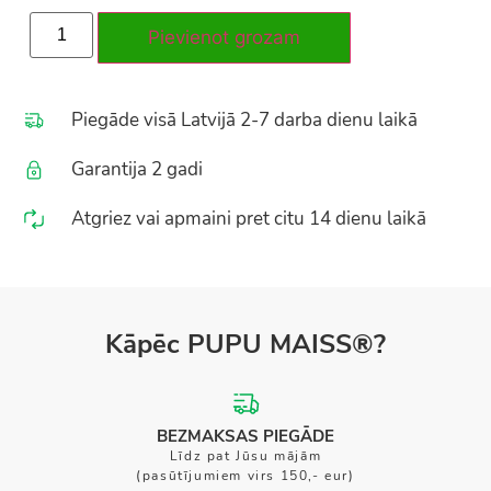
Pievienot grozam
Piegāde visā Latvijā 2-7 darba dienu laikā
Garantija 2 gadi
Atgriez vai apmaini pret citu 14 dienu laikā
Kāpēc PUPU MAISS®?
BEZMAKSAS PIEGĀDE
Līdz pat Jūsu mājām
(pasūtījumiem virs 150,- eur)