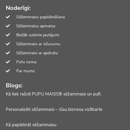
Noderīgi:
Sēžammaisu papildināšana
Sēžammaisu apmaiņa
Biežāk uzdotie jautājumi
Sēžammaisi ar izšuvumu
Sēžammaisi ar apdruku
Pufu noma
Par mums
Blogs:
Kā tiek ražoti PUPU MAISS® sēžammaisi un pufi.
Personalizēti sēžammaisi – Jūsu biznesa vizītkarte
Kā papildināt sēžammaisu