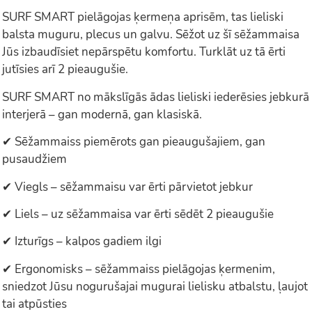
SURF SMART pielāgojas ķermeņa aprisēm, tas lieliski
balsta muguru, plecus un galvu. Sēžot uz šī sēžammaisa
Jūs izbaudīsiet nepārspētu komfortu. Turklāt uz tā ērti
jutīsies arī 2 pieaugušie.
SURF SMART no mākslīgās ādas lieliski iederēsies jebkurā
interjerā – gan modernā, gan klasiskā.
✔ Sēžammaiss piemērots gan pieaugušajiem, gan
pusaudžiem
✔ Viegls – sēžammaisu var ērti pārvietot jebkur
✔ Liels – uz sēžammaisa var ērti sēdēt 2 pieaugušie
✔ Izturīgs – kalpos gadiem ilgi
✔ Ergonomisks – sēžammaiss pielāgojas ķermenim,
sniedzot Jūsu nogurušajai mugurai lielisku atbalstu, ļaujot
tai atpūsties