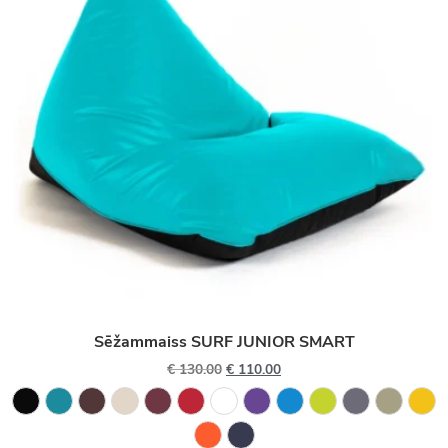
Sēžammaiss SURF JUNIOR SMART
€
130.00
€
110.00