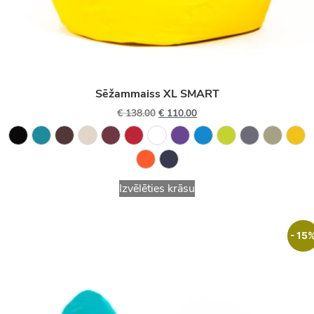
Sēžammaiss XL SMART
€
138.00
€
110.00
Izvēlēties krāsu
- 15