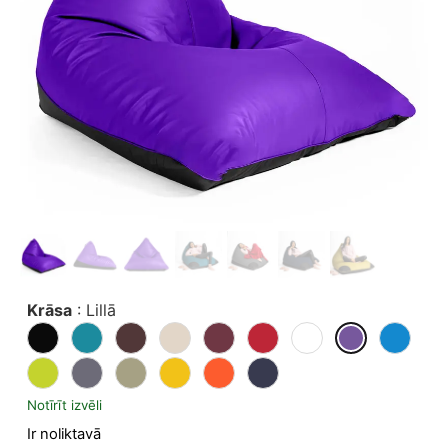
Krāsa
:
Lillā
Notīrīt izvēli
Ir noliktavā