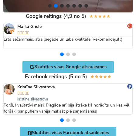
Google reitings (4,9 no 5)
★
★
★
★
★
Marta Grīsle





Ērts sēžammais, ātra piegāde un laba kvalitāte! Rekomendēju! :)
Skatīties visas Google atsauksmes
Facebook reitings (5 no 5)
★
★
★
★
★
Kristīne Silvestrova





kristine.silvestrova
Forši, kvalitatīvi maisi! Piegāde arī bija ātrāka kā norādīts un kas vēl
foršāk, par pufiem varēja maksāt pie saņemšanas!
Skatīties visas Facebook atsauksmes