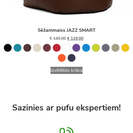
Sēžammaiss JAZZ SMART
€
149.00
€
119.00
Izvēlēties krāsu
Sazinies ar pufu ekspertiem!