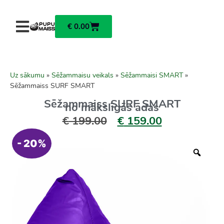
€
0.00
Uz sākumu
»
Sēžammaisu veikals
»
Sēžammaisi SMART
»
Sēžammaiss SURF SMART
Sēžammaiss SURF SMART
no mākslīgās ādas
€
199.00
€
159.00
- 20%