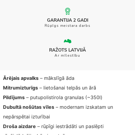
GARANTIJA 2 GADI
Rūpīgs meistara darbs
RAŽOTS LATVIJĀ
Ar mīlestību
Ārējais apvalks
– mākslīgā āda
Mitrumizturīgs
– lietošanai telpās un ārā
Pildījums
– putupolistirola granulas (~350l)
Dubultā nošūtas vīles
– modernam izskatam un
nepārspētai izturībai
Droša aizdare
– rūpīgi iestrādāti un paslēpti