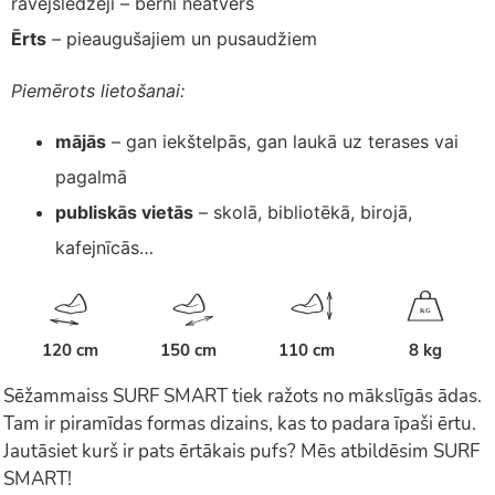
rāvējslēdzēji – bērni neatvērs
Ērts
– pieaugušajiem un pusaudžiem
Piemērots lietošanai:
mājās
– gan iekštelpās, gan laukā uz terases vai
pagalmā
publiskās vietās
– skolā, bibliotēkā, birojā,
kafejnīcās…
K
G
120 cm
150 cm
110 cm
8 kg
Sēžammaiss SURF SMART tiek ražots no mākslīgās ādas.
Tam ir piramīdas formas dizains, kas to padara īpaši ērtu.
Jautāsiet kurš ir pats ērtākais pufs? Mēs atbildēsim SURF
SMART!