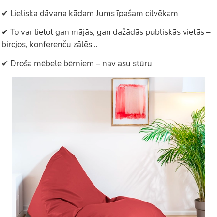
✔ Lieliska dāvana kādam Jums īpašam cilvēkam
✔ To var lietot gan mājās, gan dažādās publiskās vietās –
birojos, konferenču zālēs…
✔ Droša mēbele bērniem – nav asu stūru