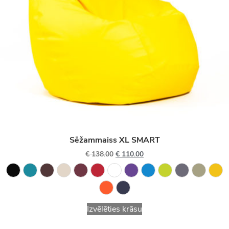
Sēžammaiss XL SMART
€
138.00
€
110.00
Izvēlēties krāsu