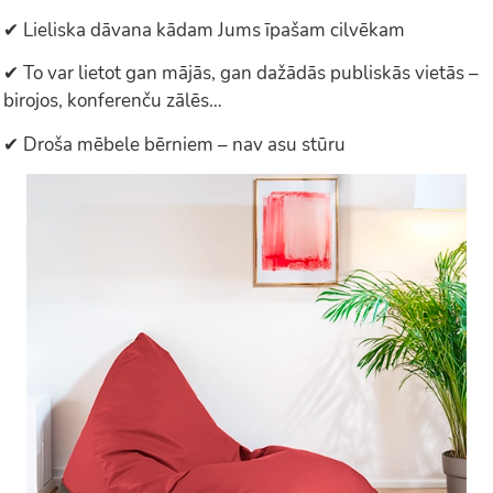
✔ Lieliska dāvana kādam Jums īpašam cilvēkam
✔ To var lietot gan mājās, gan dažādās publiskās vietās –
birojos, konferenču zālēs…
✔ Droša mēbele bērniem – nav asu stūru