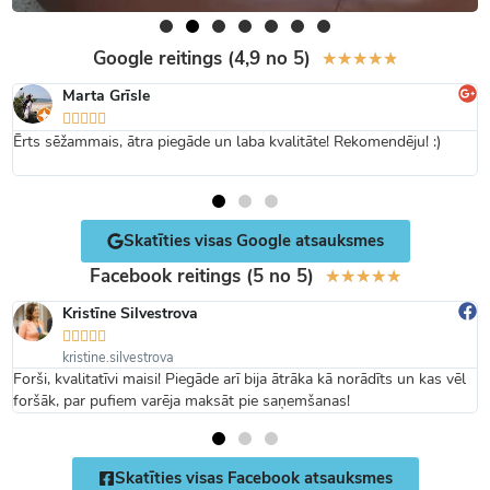
Google reitings (4,9 no 5)
★
★
★
★
★
Marta Grīsle





Ērts sēžammais, ātra piegāde un laba kvalitāte! Rekomendēju! :)
Skatīties visas Google atsauksmes
Facebook reitings (5 no 5)
★
★
★
★
★
Kristīne Silvestrova





kristine.silvestrova
Forši, kvalitatīvi maisi! Piegāde arī bija ātrāka kā norādīts un kas vēl
foršāk, par pufiem varēja maksāt pie saņemšanas!
Skatīties visas Facebook atsauksmes