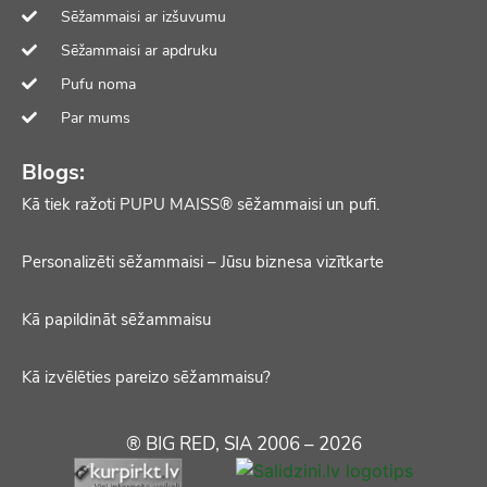
Sēžammaisi ar izšuvumu
Sēžammaisi ar apdruku
Pufu noma
Par mums
Blogs:
Kā tiek ražoti PUPU MAISS® sēžammaisi un pufi.
Personalizēti sēžammaisi – Jūsu biznesa vizītkarte
Kā papildināt sēžammaisu
Kā izvēlēties pareizo sēžammaisu?
® BIG RED, SIA 2006 – 2026