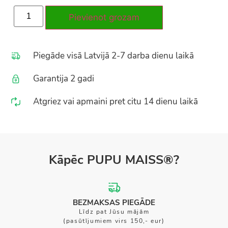
Pievienot grozam
Piegāde visā Latvijā 2-7 darba dienu laikā
Garantija 2 gadi
Atgriez vai apmaini pret citu 14 dienu laikā
Kāpēc PUPU MAISS®?
BEZMAKSAS PIEGĀDE
Līdz pat Jūsu mājām
(pasūtījumiem virs 150,- eur)