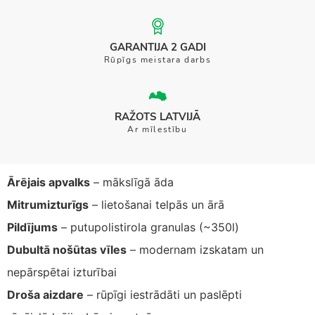
GARANTIJA 2 GADI
Rūpīgs meistara darbs
RAŽOTS LATVIJĀ
Ar mīlestību
Ārējais apvalks
– mākslīgā āda
Mitrumizturīgs
– lietošanai telpās un ārā
Pildījums
– putupolistirola granulas (~350l)
Dubultā nošūtas vīles
– modernam izskatam un
nepārspētai izturībai
Droša aizdare
– rūpīgi iestrādāti un paslēpti