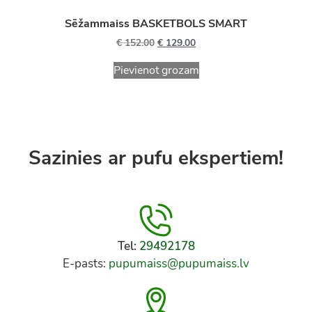
Sēžammaiss BASKETBOLS SMART
€
152.00
€
129.00
Pievienot grozam
Sazinies ar pufu ekspertiem!
Tel:
29492178
E-pasts:
pupumaiss@pupumaiss.lv