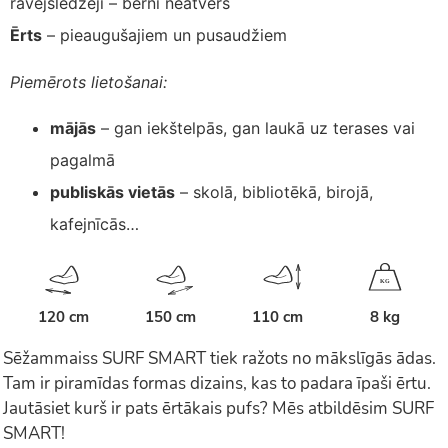
rāvējslēdzēji – bērni neatvērs
Ērts
– pieaugušajiem un pusaudžiem
Piemērots lietošanai:
mājās
– gan iekštelpās, gan laukā uz terases vai
pagalmā
publiskās vietās
– skolā, bibliotēkā, birojā,
kafejnīcās…
K
G
120 cm
150 cm
110 cm
8 kg
Sēžammaiss SURF SMART tiek ražots no mākslīgās ādas.
Tam ir piramīdas formas dizains, kas to padara īpaši ērtu.
Jautāsiet kurš ir pats ērtākais pufs? Mēs atbildēsim SURF
SMART!