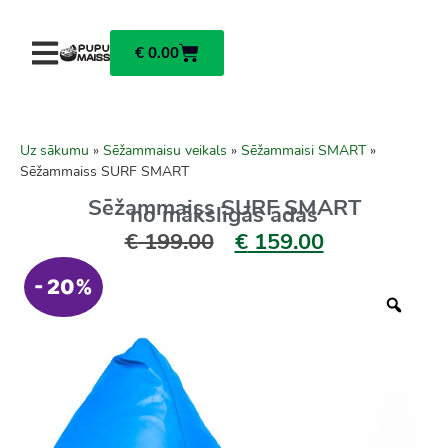
€
0.00
Uz sākumu
»
Sēžammaisu veikals
»
Sēžammaisi SMART
»
Sēžammaiss SURF SMART
Sēžammaiss SURF SMART
no mākslīgās ādas
€
199.00
€
159.00
- 20%