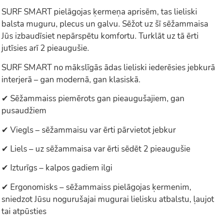
SURF SMART pielāgojas ķermeņa aprisēm, tas lieliski
balsta muguru, plecus un galvu. Sēžot uz šī sēžammaisa
Jūs izbaudīsiet nepārspētu komfortu. Turklāt uz tā ērti
jutīsies arī 2 pieaugušie.
SURF SMART no mākslīgās ādas lieliski iederēsies jebkurā
interjerā – gan modernā, gan klasiskā.
✔ Sēžammaiss piemērots gan pieaugušajiem, gan
pusaudžiem
✔ Viegls – sēžammaisu var ērti pārvietot jebkur
✔ Liels – uz sēžammaisa var ērti sēdēt 2 pieaugušie
✔ Izturīgs – kalpos gadiem ilgi
✔ Ergonomisks – sēžammaiss pielāgojas ķermenim,
sniedzot Jūsu nogurušajai mugurai lielisku atbalstu, ļaujot
tai atpūsties