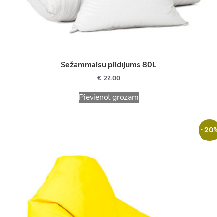
Sēžammaisu pildījums 80L
€
22.00
Pievienot grozam
- 20