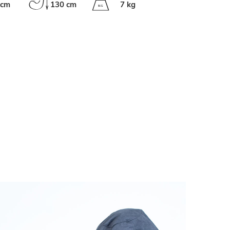
 cm
130 cm
7 kg
K
G