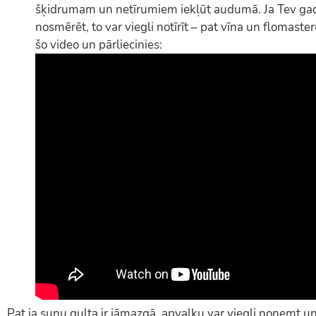
šķidrumam un netīrumiem iekļūt audumā. Ja Tev ga
nosmērēt, to var viegli notīrīt – pat vīna un flomaste
šo video un pārliecinies:
Pat ja suņu gulta ir jāmazgā, apvalku var viegli noņemt 