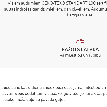
Visiem audumiem OEKO-TEX® STANDART 100 sertifikā
gultas ir drošas gan dzīvniekiem, gan cilvēkiem. Audumu
kaitīgas vielas.
RAŽOTS LATVIJĀ
Ar mīlestību un rūpību
Jūsu suns katru dienu sniedz beznosacījuma mīlestību un 
savas rūpes dodot tam vislabāko, guļvietu, jo, lai cik tas 
lielāko mūža daļu tie pavada guļot.