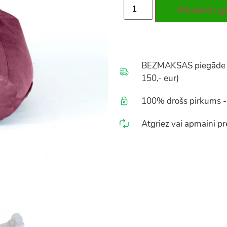
Pievienot g
BEZMAKSAS piegāde vis
150,- eur)
100% drošs pirkums - 
Atgriez vai apmaini pre