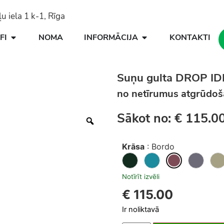
 iela 1 k-1, Rīga
FI
NOMA
INFORMĀCIJA
KONTAKTI
Suņu gulta DROP I
no netīrumus atgrūdo
Sākot no:
€
115.0
Krāsa
:
Bordo
Notīrīt izvēli
€
115.00
Ir noliktavā