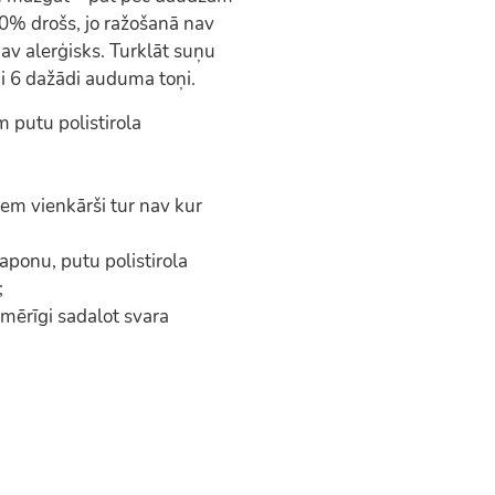
0% drošs, jo ražošanā nav
av alerģisks. Turklāt suņu
mi 6 dažādi auduma toņi.
 putu polistirola
iem vienkārši tur nav kur
taponu, putu polistirola
;
mērīgi sadalot svara