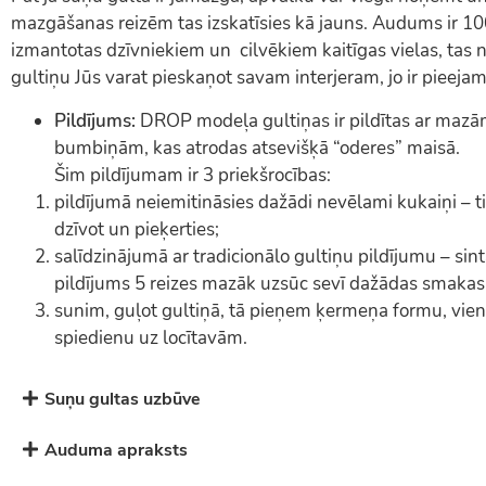
mazgāšanas reizēm tas izskatīsies kā jauns. Audums ir 10
izmantotas dzīvniekiem un cilvēkiem kaitīgas vielas, tas n
gultiņu Jūs varat pieskaņot savam interjeram, jo ir pieeja
Pildījums:
DROP modeļa gultiņas ir pildītas ar mazām
bumbiņām, kas atrodas atsevišķā “oderes” maisā.
Šim pildījumam ir 3 priekšrocības:
pildījumā neiemitināsies dažādi nevēlami kukaiņi – t
dzīvot un pieķerties;
salīdzinājumā ar tradicionālo gultiņu pildījumu – sin
pildījums 5 reizes mazāk uzsūc sevī dažādas smakas
sunim, guļot gultiņā, tā pieņem ķermeņa formu, vien
spiedienu uz locītavām.
Suņu gultas uzbūve
Auduma apraksts