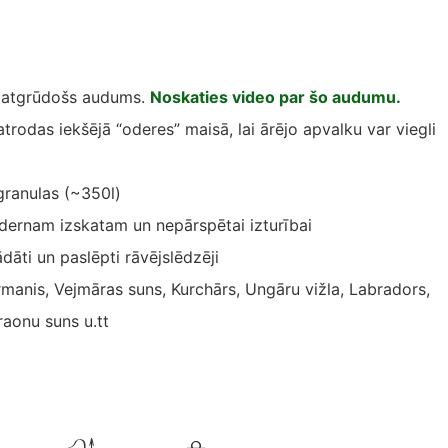
 atgrūdošs audums.
Noskaties video par šo audumu.
atrodas iekšējā “oderes” maisā, lai ārējo apvalku var viegli
 granulas (~350l)
ernam izskatam un nepārspētai izturībai
ādāti un paslēpti rāvējslēdzēji
manis, Vejmāras suns, Kurchārs, Ungāru vižla, Labradors,
raonu suns u.tt