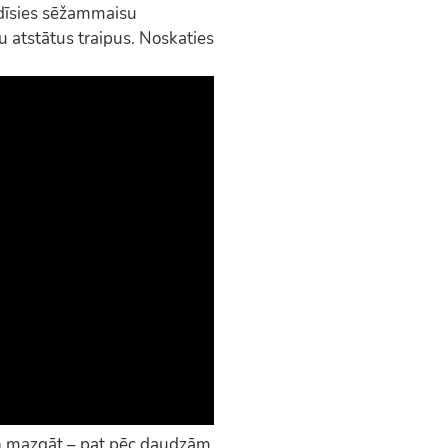
dīsies sēžammaisu
ru atstātus traipus. Noskaties
un mazgāt – pat pēc daudzām