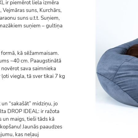
ir piemērot liela izmēra
, Vejmāras suns, Kurchārs,
araonu suns u.t.t. Suņiem,
ī mazākiem suņiem – gultiņa
a formā, kā sēžammaisam.
tums ~40 cm. Paaugstinātā
 novērot sava saimnieka
oti viegla, tā sver tikai 7 kg
t un “sakašāt” midziņu, jo
lta DROP IDEAL: ir ražota
 un maigs, tieši tāds kā
s kopšanu! Jaunās paaudzes
ājumu, kas neļauj