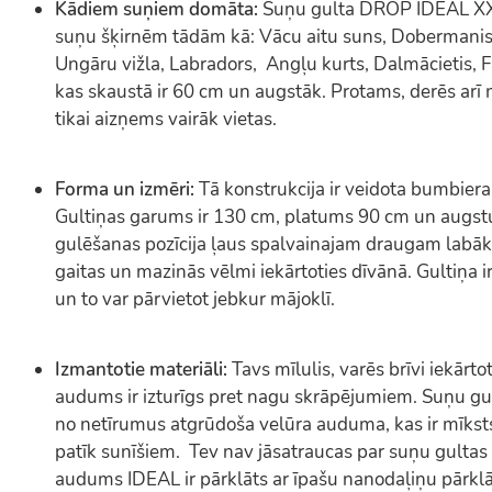
Kādiem suņiem domāta:
Suņu gulta DROP IDEAL XXL 
suņu šķirnēm tādām kā: Vācu aitu suns, Dobermanis
Ungāru vižla, Labradors, Angļu kurts, Dalmācietis, F
kas skaustā ir 60 cm un augstāk. Protams, derēs ar
tikai aizņems vairāk vietas.
Forma un izmēri:
Tā konstrukcija ir veidota bumbier
Gultiņas garums ir 130 cm, platums 90 cm un augs
gulēšanas pozīcija ļaus spalvainajam draugam labāk
gaitas un mazinās vēlmi iekārtoties dīvānā. Gultiņa ir ļ
un to var pārvietot jebkur mājoklī.
Izmantotie materiāli:
Tavs mīlulis, varēs brīvi iekārto
audums ir izturīgs pret nagu skrāpējumiem. Suņu gu
no netīrumus atgrūdoša velūra auduma, kas ir mīksts
patīk sunīšiem. Tev nav jāsatraucas par suņu gulta
audums IDEAL ir pārklāts ar īpašu nanodaļiņu pārkl