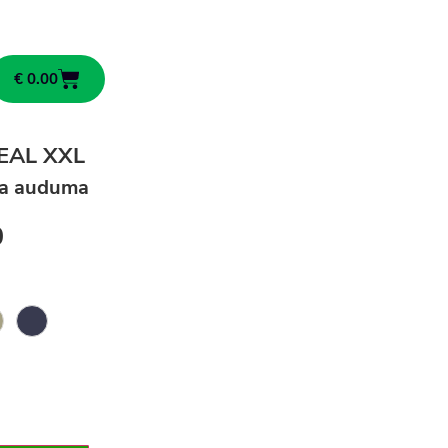
€
0.00
DEAL XXL
ša auduma
0