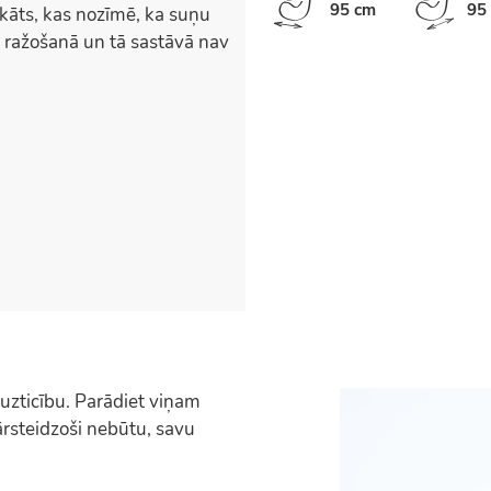
95 cm
95
ts, kas nozīmē, ka suņu
 ražošanā un tā sastāvā nav
uzticību. Parādiet viņam
pārsteidzoši nebūtu, savu