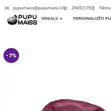
pupumaiss@pupumaiss.lv
29492178
Rāmuļu
VEIKALS
PERSONALIZĒTI PU
- 7%