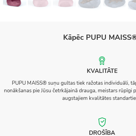
Kāpēc PUPU MAISS
KVALITĀTE
PUPU MAISS® suņu gultas tiek ražotas individuāli, tā
nonākšanas pie Jūsu četrkājainā drauga, meistars rūpīgi p
augstajiem kvalitātes standarti
DROŠĪBA