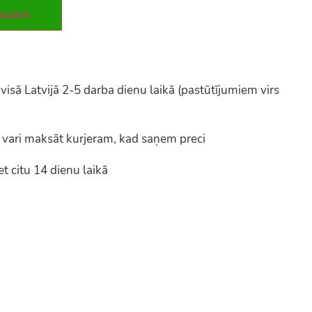
rozam
ā Latvijā 2-5 darba dienu laikā (pastūtījumiem virs
vari maksāt kurjeram, kad saņem preci
t citu 14 dienu laikā