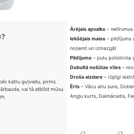
Ārējais apvalks
– netīrumus
®?
Iekšējais maiss
– pildījums 
noņemt un izmazgāt
Pildījums
– putu polistirola
Dubultā nošūtas vīles
– mod
Droša aizdare
– rūpīgi iestr
pēc katru guļvietu, pirms
Ērts
– Vācu aitu suns, Dober
ārbauda, vai tā atbilst mūsu
Angļu kurts, Dalmācietis, Fa
em.