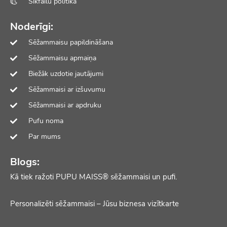
Sīkfailu politika
Noderīgi:
Sēžammaisu papildināšana
Sēžammaisu apmaiņa
Biežāk uzdotie jautājumi
Sēžammaisi ar izšuvumu
Sēžammaisi ar apdruku
Pufu noma
Par mums
Blogs:
Kā tiek ražoti PUPU MAISS® sēžammaisi un pufi.
Personalizēti sēžammaisi – Jūsu biznesa vizītkarte