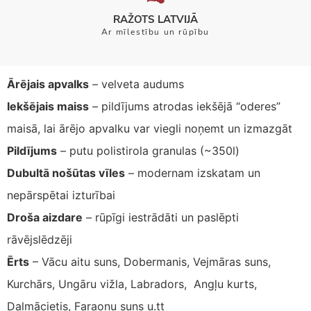
RAŽOTS LATVIJĀ
Ar mīlestību un rūpību
Ārējais apvalks
– velveta audums
Iekšējais maiss
– pildījums atrodas iekšējā “oderes”
maisā, lai ārējo apvalku var viegli noņemt un izmazgāt
Pildījums
– putu polistirola granulas (~350l)
Dubultā nošūtas vīles
– modernam izskatam un
nepārspētai izturībai
Droša aizdare
– rūpīgi iestrādāti un paslēpti
rāvējslēdzēji
Ērts
– Vācu aitu suns, Dobermanis, Vejmāras suns,
Kurchārs, Ungāru vižla, Labradors, Angļu kurts,
Dalmācietis, Faraonu suns u.tt