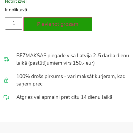
Notīrīt izvēli
Ir noliktavā
Pievienot grozam
BEZMAKSAS piegāde visā Latvijā 2-5 darba dienu
laikā (pastūtījumiem virs 150,- eur)
100% drošs pirkums - vari maksāt kurjeram, kad
saņem preci
Atgriez vai apmaini pret citu 14 dienu laikā