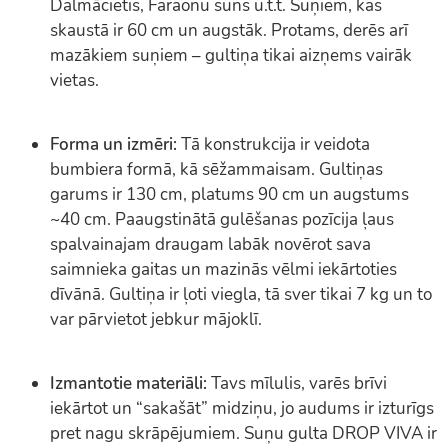
Dalmācietis, Faraonu suns u.t.t. Suņiem, kas
skaustā ir 60 cm un augstāk. Protams, derēs arī
mazākiem suņiem – gultiņa tikai aizņems vairāk
vietas.
Forma un izmēri:
Tā konstrukcija ir veidota
bumbiera formā, kā sēžammaisam. Gultiņas
garums ir 130 cm, platums 90 cm un augstums
~40 cm. Paaugstinātā gulēšanas pozīcija ļaus
spalvainajam draugam labāk novērot sava
saimnieka gaitas un mazinās vēlmi iekārtoties
dīvānā. Gultiņa ir ļoti viegla, tā sver tikai 7 kg un to
var pārvietot jebkur mājoklī.
Izmantotie materiāli:
Tavs mīlulis, varēs brīvi
iekārtot un “sakašāt” midziņu, jo audums ir izturīgs
pret nagu skrāpējumiem. Suņu gulta DROP VIVA ir