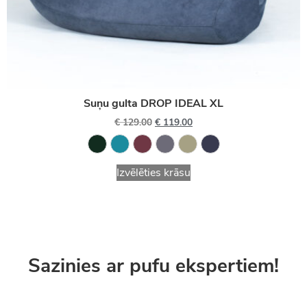
Suņu gulta DROP IDEAL XL
€
129.00
€
119.00
Izvēlēties krāsu
Sazinies ar pufu ekspertiem!