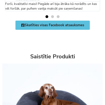
Forši, kvalitatīvi maisi! Piegāde arī bija ātrāka kā norādīts un kas
m
vēl foršāk, par pufiem varēja maksāt pie saņemšanas!
Skatīties visas Facebook atsauksmes
Saistītie Produkti