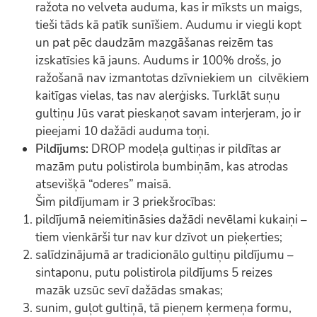
ražota no velveta auduma, kas ir mīksts un maigs,
tieši tāds kā patīk sunīšiem. Audumu ir viegli kopt
un pat pēc daudzām mazgāšanas reizēm tas
izskatīsies kā jauns. Audums ir 100% drošs, jo
ražošanā nav izmantotas dzīvniekiem un cilvēkiem
kaitīgas vielas, tas nav alerģisks. Turklāt suņu
gultiņu Jūs varat pieskaņot savam interjeram, jo ir
pieejami 10 dažādi auduma toņi.
Pildījums:
DROP modeļa gultiņas ir pildītas ar
mazām putu polistirola bumbiņām, kas atrodas
atsevišķā “oderes” maisā.
Šim pildījumam ir 3 priekšrocības:
pildījumā neiemitināsies dažādi nevēlami kukaiņi –
tiem vienkārši tur nav kur dzīvot un pieķerties;
salīdzinājumā ar tradicionālo gultiņu pildījumu –
sintaponu, putu polistirola pildījums 5 reizes
mazāk uzsūc sevī dažādas smakas;
sunim, guļot gultiņā, tā pieņem ķermeņa formu,