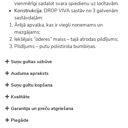
vienmērīgi sadalot svara spiedienu uz locītavām.
Konstrukcija:
DROP VIVA sastāv no 3 galvenām
sastāvdaļām:
Ārējā apvalka, kas ir viegli noņemams un
mazgājams;
Iekšējais “oderes” maiss – tajā atrodas pildījums;
Pildījums – putu polistirola bumbiņas.
Suņu gultas uzbūve
Auduma apraksts
Suņu gultu kopšana
Kvalitāte
Garantija un preču atgriešana
Piegāde