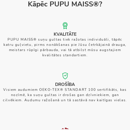
Kāpēc PUPU MAISS®?
KVALITĀTE
PUPU MAISS® suņu gultas tiek ražotas individuāli, tāpēc
katru guļvietu, pirms nonākšanas pie Jūsu četrkājainā drauga,
meistars rūpīgi pārbauda, vai tā atbilst mūsu augstajiem
kvalitātes standartiem.
DROŠĪBA
Visiem audumiem OEKO-TEX® STANDART 100 sertifikāts, kas
nozīmē, ka suņu gultas ir drošas gan dzīvniekiem, gan
cilvēkiem. Audumu ražošanā un tā sastāvā nav kaitīgas vielas.