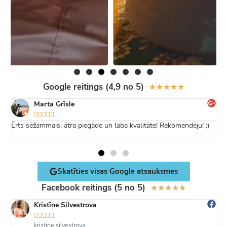
Google reitings (4,9 no 5)
★
★
★
★
★
Marta Grīsle





Ērts sēžammais, ātra piegāde un laba kvalitāte! Rekomendēju! :)
K
Skatīties visas Google atsauksmes
Facebook reitings (5 no 5)
★
★
★
★
★
Kristīne Silvestrova





kristine.silvestrova
до
E