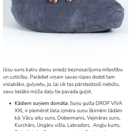
Jūsu suns katru dienu sniedz beznosacījuma mīlestību
un uzticību. Parādiet viņam savas rūpes dodot tam
vislabāko, guļvietu, jo, lai cik tas pārsteidzoši nebūtu,
savu lielāko mūža daļu tie pavada guļot.
Kādiem suņiem domāta:
Suņu gulta DROP VIVA
XXL ir piemērot liela izmēra suņu šķirnēm tādām
kā: Vācu aitu suns, Dobermanis, Vejmāras suns,
Kurchārs, Ungāru vižla, Labradors, Angļu kurts,