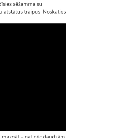
dīsies sēžammaisu
ru atstātus traipus. Noskaties
un mazgāt – pat pēc daudzām