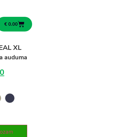
€
0.00
EAL XL
ša auduma
0
rozam