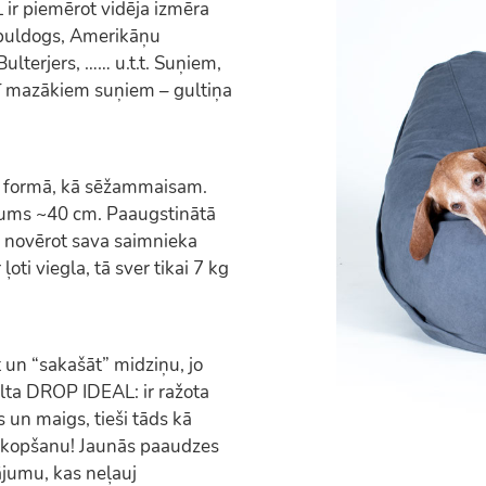
r piemērot vidēja izmēra
 buldogs, Amerikāņu
Bulterjers, …… u.t.t. Suņiem,
rī mazākiem suņiem – gultiņa
a formā, kā sēžammaisam.
tums ~40 cm. Paaugstinātā
 novērot sava saimnieka
oti viegla, tā sver tikai 7 kg
t un “sakašāt” midziņu, jo
lta DROP IDEAL: ir ražota
 un maigs, tieši tāds kā
s kopšanu! Jaunās paaudzes
ājumu, kas neļauj