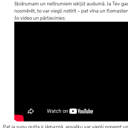
šķidrumam un netīrumiem iekļūt audumā. Ja Tev ga
nosmērēt, to var viegli notīrīt – pat vīna un flomaste
šo video un pārliecinies:
Pat ja suņu gulta ir jāmazgā, apvalku var viegli noņemt 