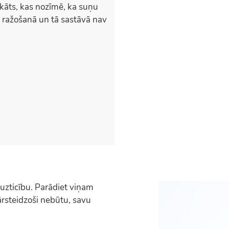
ts, kas nozīmē, ka suņu
 ražošanā un tā sastāvā nav
uzticību. Parādiet viņam
pārsteidzoši nebūtu, savu