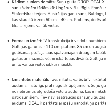
Kādiem suņiem domāta:
Suņu gulta DROP IDEAL XL i
suņu šķirnēm tādām kā: Ungāru vižla, Bīgls, Franču
Stafordšīras terjers, Austrālijas ganu suns, Buldogs, 
kas skaustā ir zem 60 cm – 40 cm. Protams, derēs a
tikai aizņems vairāk vietas.
Forma un izmēri:
Tā konstrukcija ir veidota bumbier
Gultiņas garums ir 110 cm, platums 85 cm un augs
gulēšanas pozīcija ļaus spalvainajam draugam labāk
gaitas un mazinās vēlmi iekārtoties dīvānā. Gultiņa ir ļ
un to var pārvietot jebkur mājoklī.
Izmantotie materiāli:
Tavs mīlulis, varēs brīvi iekārto
audums ir izturīgs pret nagu skrāpējumiem. Suņu gu
no netīrumus atgrūdoša velūra auduma, kas ir mīksts
patīk sunīšiem. Tev nav jāsatraucas par suņu gulta
audums IDEAL ir pārklāts ar īpašu nanodaļiņu pārkl