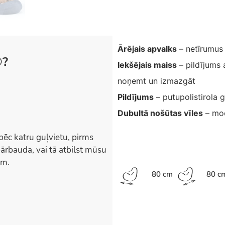
Ārējais apvalks
– netīrumus
®?
Iekšējais maiss
– pildījums 
noņemt un izmazgāt
Pildījums
– putupolistirola 
Dubultā nošūtas vīles
– mod
pēc katru guļvietu, pirms
ārbauda, vai tā atbilst mūsu
em.
80 cm
80 c