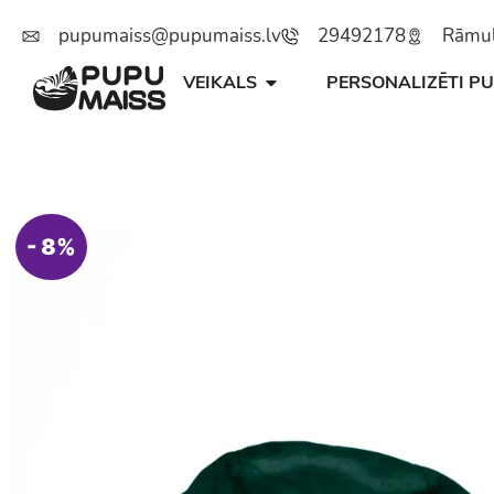
pupumaiss@pupumaiss.lv
29492178
Rāmuļu
VEIKALS
PERSONALIZĒTI PU
- 8%