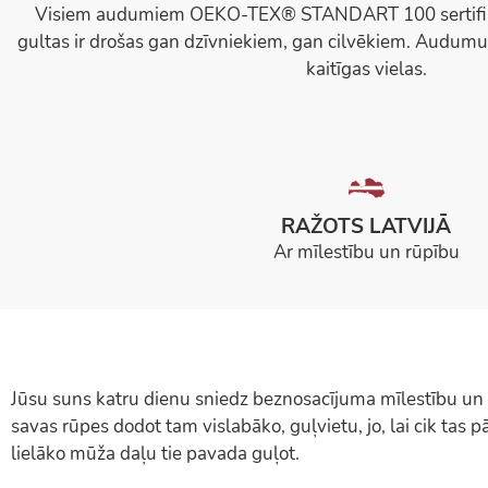
Visiem audumiem OEKO-TEX® STANDART 100 sertifikā
gultas ir drošas gan dzīvniekiem, gan cilvēkiem. Audumu
kaitīgas vielas.
RAŽOTS LATVIJĀ
Ar mīlestību un rūpību
Jūsu suns katru dienu sniedz beznosacījuma mīlestību un 
savas rūpes dodot tam vislabāko, guļvietu, jo, lai cik tas 
lielāko mūža daļu tie pavada guļot.