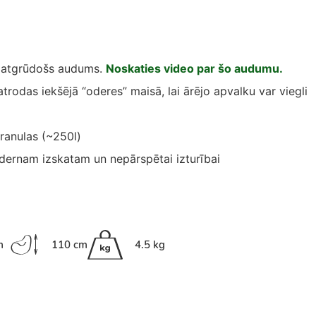
 atgrūdošs audums.
Noskaties video par šo audumu.
atrodas iekšējā “oderes” maisā, lai ārējo apvalku var viegli
granulas (~250l)
ernam izskatam un nepārspētai izturībai
m
110 cm
4.5 kg