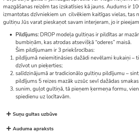
mazgāšanas reizēm tas izskatīsies kā jauns. Audums ir 10
izmantotas dzīvniekiem un cilvēkiem kaitīgas vielas, tas n
gultiņu Jūs varat pieskaņot savam interjeram, jo ir pieeja
Pildījums:
DROP modeļa gultiņas ir pildītas ar mazām
bumbiņām, kas atrodas atsevišķā “oderes” maisā.
Šim pildījumam ir 3 priekšrocības:
pildījumā neiemitināsies dažādi nevēlami kukaiņi – t
dzīvot un pieķerties;
salīdzinājumā ar tradicionālo gultiņu pildījumu – sin
pildījums 5 reizes mazāk uzsūc sevī dažādas smakas
sunim, guļot gultiņā, tā pieņem ķermeņa formu, vien
spiedienu uz locītavām.
Suņu gultas uzbūve
Auduma apraksts