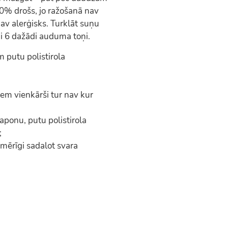
0% drošs, jo ražošanā nav
av alerģisks. Turklāt suņu
mi 6 dažādi auduma toņi.
 putu polistirola
iem vienkārši tur nav kur
taponu, putu polistirola
;
mērīgi sadalot svara