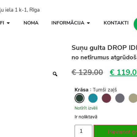
 iela 1 k-1, Rīga
FI
NOMA
INFORMĀCIJA
KONTAKTI
Suņu gulta DROP ID
no netīrumus atgrūdo
€
129.00
€
119.0
Krāsa
:
Tumši zaļš
Notīrīt izvēli
Ir noliktavā
Pievienot g