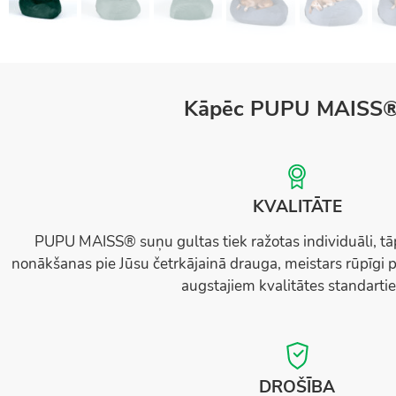
Kāpēc PUPU MAISS
KVALITĀTE
PUPU MAISS® suņu gultas tiek ražotas individuāli, tā
nonākšanas pie Jūsu četrkājainā drauga, meistars rūpīgi p
augstajiem kvalitātes standarti
DROŠĪBA