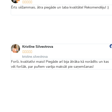





Ērts sēžammais, ātra piegāde un laba kvalitāte! Rekomendēju! :)
Kristīne Silvestrova





kristine.silvestrova
надо
Forši, kvalitatīvi maisi! Piegāde arī bija ātrāka kā norādīts un kas
vēl foršāk, par pufiem varēja maksāt pie saņemšanas!