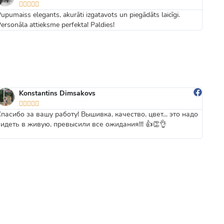





upumaiss elegants, akurāti izgatavots un piegādāts laicīgi.
Ērts 
ersonāla attieksme perfekta! Paldies!
Konstantins Dimsakovs





Спасибо за вашу работу! Вышивка, качество, цвет... это надо
Forši
видеть в живую, превысили все ожидания!!! 👍👏👌
vēl f