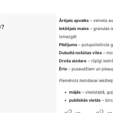
Ārējais apvalks
– velveta a
®?
Iekšējais maiss
– granulas i
izmazgāt
Pildījums
– putupolistirola 
Dubultā nošūtas vīles
– mod
Droša aizdare
– rūpīgi iestr
Ērts
– pusaudžiem un pieau
Piemērots lietošanai iekštel
mājās
– viesistabā, gu
publiskās vietās
– biro