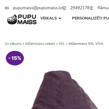
pupumaiss@pupumaiss.lv
29492178
Rāmuļu
VEIKALS
PERSONALIZĒTI PU
Uz sākumu
»
Sēžammaisu veikals
»
XXL
»
Sēžammaiss XXL VIVA
- 15%