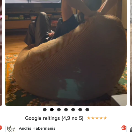
Google reitings (4,9 no 5)
★
★
★
★
★
Andris Habermanis