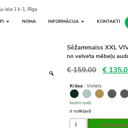
 iela 1 k-1, Rīga
FI
NOMA
INFORMĀCIJA
KONTAKTI
Sēžammaiss XXL VI
no velveta mēbeļu au
€
159.00
€
135.0
Krāsa
:
Violets
Notīrīt izvēli
Ir noliktavā
Pievienot g