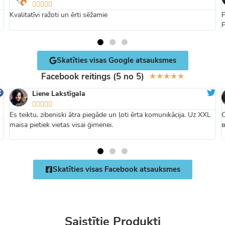





Kvalitatīvi ražoti un ērti sēžamie
P
P
Skatīties visas Google atsauksmes
Facebook reitings (5 no 5)
★
★
★
★
★
Liene Lakstīgala





Es teiktu, zibeniski ātra piegāde un ļoti ērta komunikācija. Uz XXL
maisa pietiek vietas visai ģimenei.
Skatīties visas Facebook atsauksmes
Saistītie Produkti