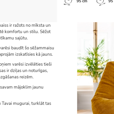
95 cm
95
ss ir ražots no mīksta un
ē komfortu un stilu. Sēžot
tīkamu sajūtu.
a varēsi baudīt šo sēžammaisu
joprojām izskatīsies kā jauns.
iem varēsi izvēlēties tieši
as ir dziļas un noturīgas,
azgāšanas reizēm.
t savam mājoklim jaunu
 Tavai mugurai, turklāt tas