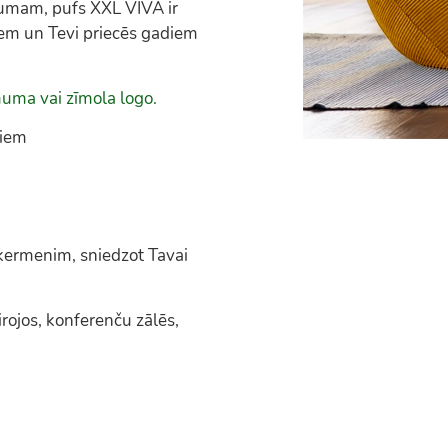
dumam, pufs XXL VIVA ir
iem un Tevi priecēs gadiem
muma vai zīmola logo.
žiem
ķermenim, sniedzot Tavai
rojos, konferenču zālēs,