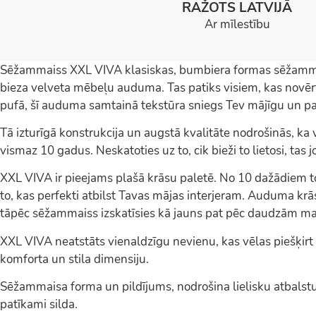
RAŽOTS LATVIJĀ
Ar mīlestību
Sēžammaiss XXL VIVA klasiskas, bumbiera formas sēžammai
bieza velveta mēbeļu auduma. Tas patiks visiem, kas novērt
pufā, šī auduma samtainā tekstūra sniegs Tev mājīgu un pa
Tā izturīgā konstrukcija un augstā kvalitāte nodrošinās, k
vismaz 10 gadus. Neskatoties uz to, cik bieži to lietosi, tas 
XXL VIVA ir pieejams plašā krāsu paletē. No 10 dažādiem toņ
to, kas perfekti atbilst Tavas mājas interjeram. Auduma krās
tāpēc sēžammaiss izskatīsies kā jauns pat pēc daudzām m
XXL VIVA neatstāts vienaldzīgu nevienu, kas vēlas piešķir
komforta un stila dimensiju.
Sēžammaisa forma un pildījums, nodrošina lielisku atbalstu
patīkami silda.