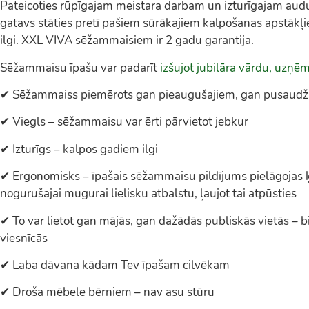
Pateicoties rūpīgajam meistara darbam un izturīgajam au
gatavs stāties pretī pašiem sūrākajiem kalpošanas apstākļ
ilgi. XXL VIVA sēžammaisiem ir 2 gadu garantija.
Sēžammaisu īpašu var padarīt
izšujot jubilāra vārdu, uzņē
✔ Sēžammaiss piemērots gan pieaugušajiem, gan pusaud
✔ Viegls – sēžammaisu var ērti pārvietot jebkur
✔ Izturīgs – kalpos gadiem ilgi
✔ Ergonomisks – īpašais sēžammaisu pildījums pielāgojas 
nogurušajai mugurai lielisku atbalstu, ļaujot tai atpūsties
✔ To var lietot gan mājās, gan dažādās publiskās vietās – bi
viesnīcās
✔ Laba dāvana kādam Tev īpašam cilvēkam
✔ Droša mēbele bērniem – nav asu stūru