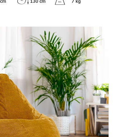
 cm
130 cm
7 kg
K
G