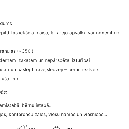
udums
epildītas iekšējā maisā, lai ārējo apvalku var noņemt un
granulas (~350l)
ernam izskatam un nepārspētai izturībai
ādāti un paslēpti rāvējslēdzēji – bērni neatvērs
gušajiem
pās:
ļamistabā, bērnu istabā…
jos, konferenču zālēs, viesu namos un viesnīcās…