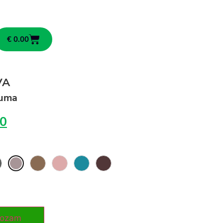
€
0.00
VA
duma
0
rozam