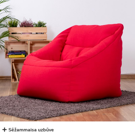
Sēžammaisa uzbūve