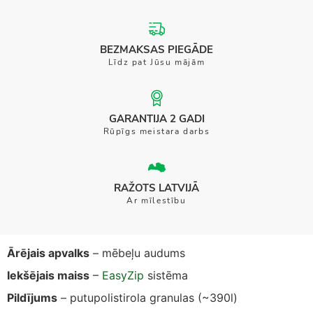
BEZMAKSAS PIEGĀDE
Līdz pat Jūsu mājām
GARANTIJA 2 GADI
Rūpīgs meistara darbs
RAŽOTS LATVIJĀ
Ar mīlestību
Ārējais apvalks
– mēbeļu audums
Iekšējais maiss
–
EasyZip
sistēma
Pildījums
– putupolistirola granulas (~390l)