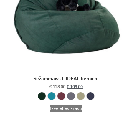
Sēžammaiss L IDEAL bērniem
€
128.00
€
109.00
Izvēlēties krāsu