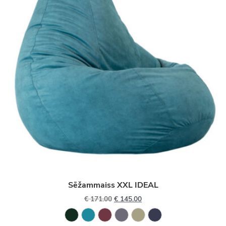
Sēžammaiss XXL IDEAL
€
171.00
€
145.00