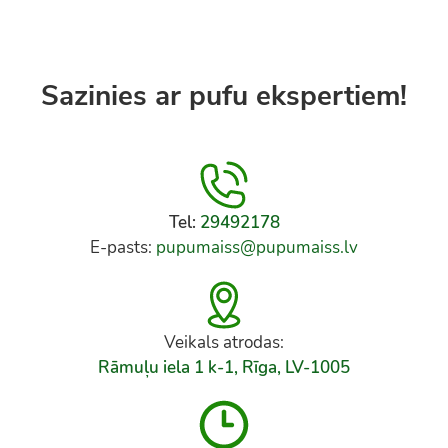
Sazinies ar pufu ekspertiem!
Tel:
29492178
E-pasts:
pupumaiss@pupumaiss.lv
Veikals atrodas:
Rāmuļu iela 1 k-1, Rīga, LV-1005