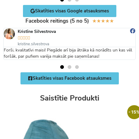
Skatīties visas Google atsauksmes
Facebook reitings (5 no 5)
★
★
★
★
★
Kristīne Silvestrova





kristine.silvestrova
Forši, kvalitatīvi maisi! Piegāde arī bija ātrāka kā norādīts un kas vēl
foršāk, par pufiem varēja maksāt pie saņemšanas!
Skatīties visas Facebook atsauksmes
Saistītie Produkti
- 15