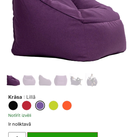
Krāsa
:
Lillā
Notīrīt izvēli
Ir noliktavā