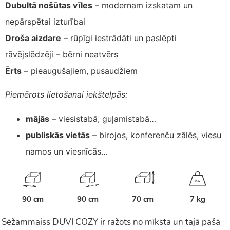
Dubultā nošūtas vīles
– modernam izskatam un
nepārspētai izturībai
Droša aizdare
– rūpīgi iestrādāti un paslēpti
rāvējslēdzēji – bērni neatvērs
Ērts
– pieaugušajiem, pusaudžiem
Piemērots lietošanai iekštelpās:
mājās
– viesistabā, guļamistabā…
publiskās vietās
– birojos, konferenču zālēs, viesu
namos un viesnīcās…
K
G
90 cm
90 cm
70 cm
7 kg
Sēžammaiss DUVI COZY ir ražots no mīksta un tajā pašā