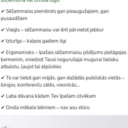
uzņēmuma vai zīmola logo.
✔ Sēžammaiss piemērots gan pieaugušajiem, gan
pusaudžiem
✔ Viegls – sēžammaisu var ērti pārvietot jebkur
✔ Izturīgs – kalpos gadiem ilgi
✔ Ergonomisks – īpašais sēžammaisu pildījums pielāgojas
ķermenim, sniedzot Tavai nogurušajai mugurai lielisku
atbalstu, ļaujot tai atpūsties
✔ To var lietot gan mājās, gan dažādās publiskās vietās –
birojos, konferenču zālēs, viesnīcās…
✔ Laba dāvana kādam Tev īpašam cilvēkam
✔ Droša mēbele bērniem – nav asu stūru