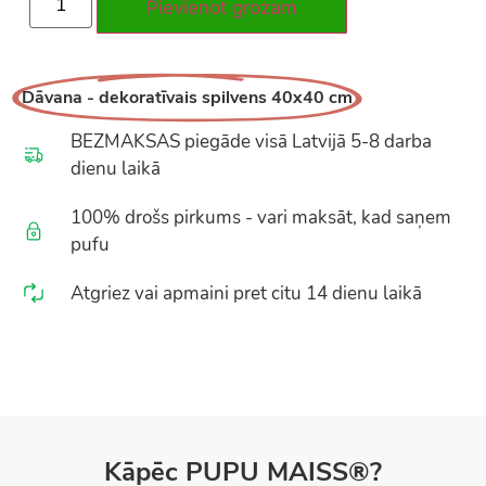
Pievienot grozam
Dāvana - dekoratīvais spilvens 40x40 cm
BEZMAKSAS piegāde visā Latvijā 5-8 darba
dienu laikā
100% drošs pirkums - vari maksāt, kad saņem
pufu
Atgriez vai apmaini pret citu 14 dienu laikā
Kāpēc PUPU MAISS®?