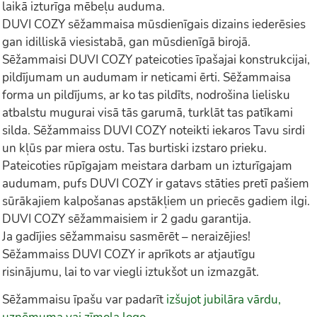
laikā izturīga mēbeļu auduma.
DUVI COZY sēžammaisa mūsdienīgais dizains iederēsies
gan idilliskā viesistabā, gan mūsdienīgā birojā.
Sēžammaisi DUVI COZY pateicoties īpašajai konstrukcijai,
pildījumam un audumam ir neticami ērti. Sēžammaisa
forma un pildījums, ar ko tas pildīts, nodrošina lielisku
atbalstu mugurai visā tās garumā, turklāt tas patīkami
silda. Sēžammaiss DUVI COZY noteikti iekaros Tavu sirdi
un kļūs par miera ostu. Tas burtiski izstaro prieku.
Pateicoties rūpīgajam meistara darbam un izturīgajam
audumam, pufs DUVI COZY ir gatavs stāties pretī pašiem
sūrākajiem kalpošanas apstākļiem un priecēs gadiem ilgi.
DUVI COZY sēžammaisiem ir 2 gadu garantija.
Ja gadījies sēžammaisu sasmērēt – neraizējies!
Sēžammaiss DUVI COZY ir aprīkots ar atjautīgu
risinājumu, lai to var viegli iztukšot un izmazgāt.
Sēžammaisu īpašu var padarīt
izšujot jubilāra vārdu,