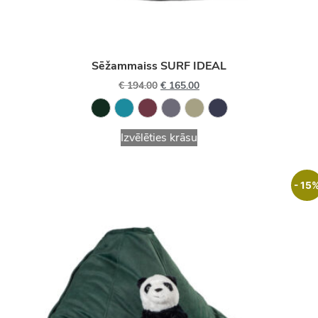
Sēžammaiss SURF IDEAL
€
194.00
€
165.00
Izvēlēties krāsu
- 15