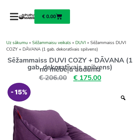
€
0.00
Uz sākumu
»
Sēžammaisu veikals
»
DUVI
»
Sēžammaiss DUVI
COZY + DĀVANA (1 gab. dekoratīvais spilvens)
Sēžammaiss DUVI COZY + DĀVANA (1
gab. dekoratīvais spilvens)
no mēbeļu auduma
€
206.00
€
175.00
- 15%