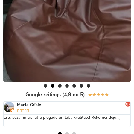
Google reitings (4,9 no 5)
★
★
★
★
★
Marta Grīsle





Ērts sēžammais, ātra piegāde un laba kvalitāte! Rekomendēju! :)