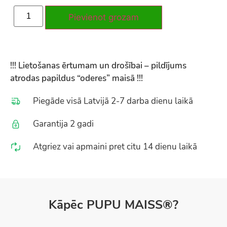
Pievienot grozam
!!! Lietošanas ērtumam un drošībai – pildījums
atrodas papildus “oderes” maisā !!!
Piegāde visā Latvijā 2-7 darba dienu laikā
Garantija 2 gadi
Atgriez vai apmaini pret citu 14 dienu laikā
Kāpēc PUPU MAISS®?