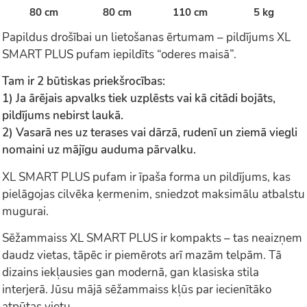
80 cm
80 cm
110 cm
5 kg
Papildus drošībai un lietošanas ērtumam – pildījums XL
SMART PLUS pufam iepildīts “oderes maisā”.
Tam ir 2 būtiskas priekšrocības:
1) Ja ārējais apvalks tiek uzplēsts vai kā citādi bojāts,
pildījums nebirst laukā.
2) Vasarā nes uz terases vai dārzā, rudenī un ziemā viegli
nomaini uz mājīgu auduma pārvalku.
XL SMART PLUS pufam ir īpaša forma un pildījums, kas
pielāgojas cilvēka ķermenim, sniedzot maksimālu atbalstu
mugurai.
Sēžammaiss XL SMART PLUS ir kompakts – tas neaizņem
daudz vietas, tāpēc ir piemērots arī mazām telpām. Tā
dizains iekļausies gan modernā, gan klasiska stila
interjerā. Jūsu mājā sēžammaiss kļūs par iecienītāko
atpūtas vietu.