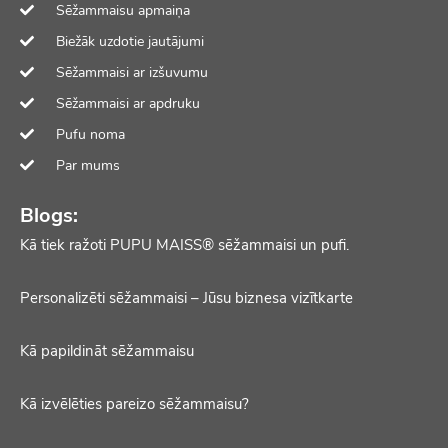
Sēžammaisu apmaiņa
Biežāk uzdotie jautājumi
Sēžammaisi ar izšuvumu
Sēžammaisi ar apdruku
Pufu noma
Par mums
Blogs:
Kā tiek ražoti PUPU MAISS® sēžammaisi un pufi.
Personalizēti sēžammaisi – Jūsu biznesa vizītkarte
Kā papildināt sēžammaisu
Kā izvēlēties pareizo sēžammaisu?