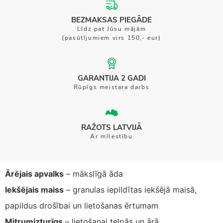
BEZMAKSAS PIEGĀDE
Līdz pat Jūsu mājām
(pasūtījumiem virs 150,- eur)
GARANTIJA 2 GADI
Rūpīgs meistara darbs
RAŽOTS LATVIJĀ
Ar mīlestību
Ārējais apvalks
– mākslīgā āda
Iekšējais maiss
– granulas iepildītas iekšējā maisā,
papildus drošībai un lietošanas ērtumam
Mitrumizturīgs
– lietošanai telpās un ārā