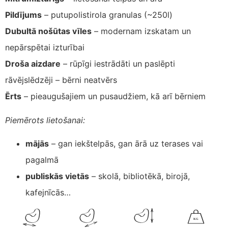
Pildījums
– putupolistirola granulas (~250l)
Dubultā nošūtas vīles
– modernam izskatam un
nepārspētai izturībai
Droša aizdare
– rūpīgi iestrādāti un paslēpti
rāvējslēdzēji – bērni neatvērs
Ērts
– pieaugušajiem un pusaudžiem, kā arī bērniem
Piemērots lietošanai:
mājās
– gan iekštelpās, gan ārā uz terases vai
pagalmā
publiskās vietās
– skolā, bibliotēkā, birojā,
kafejnīcās…
K
G