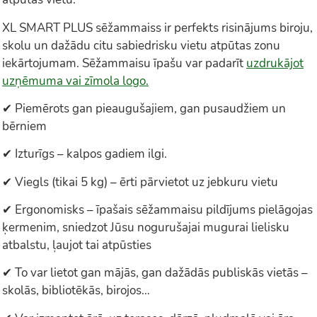
XL SMART PLUS sēžammaiss ir perfekts risinājums biroju,
skolu un dažādu citu sabiedrisku vietu atpūtas zonu
iekārtojumam. Sēžammaisu īpašu var padarīt
uzdrukājot
uzņēmuma vai zīmola logo.
✔ Piemērots gan pieaugušajiem, gan pusaudžiem un
bērniem
✔ Izturīgs – kalpos gadiem ilgi.
✔ Viegls (tikai 5 kg) – ērti pārvietot uz jebkuru vietu
✔ Ergonomisks – īpašais sēžammaisu pildījums pielāgojas
ķermenim, sniedzot Jūsu nogurušajai mugurai lielisku
atbalstu, ļaujot tai atpūsties
✔ To var lietot gan mājās, gan dažādās publiskās vietās –
skolās, bibliotēkās, birojos…