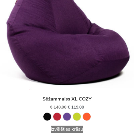
Sēžammaiss XL COZY
€
140.00
€
119.00
Izvēlēties krāsu