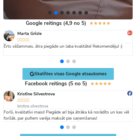
Google reitings (4,9 no 5)
★
★
★
★
★
Marta Grīsle





Ērts sēžammais, ātra piegāde un laba kvalitāte! Rekomendēju! :)
Skatīties visas Google atsauksmes
Facebook reitings (5 no 5)
★
★
★
★
★
Kristīne Silvestrova





kristine.silvestrova
Forši, kvalitatīvi maisi! Piegāde arī bija ātrāka kā norādīts un kas vēl
foršāk, par pufiem varēja maksāt pie saņemšanas!