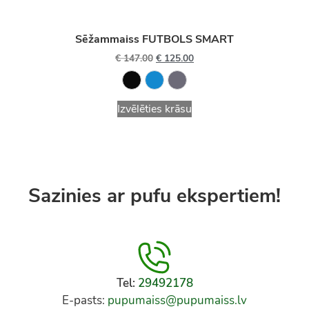
Sēžammaiss FUTBOLS SMART
€
147.00
€
125.00
Izvēlēties krāsu
Sazinies ar pufu ekspertiem!
Tel:
29492178
E-pasts:
pupumaiss@pupumaiss.lv