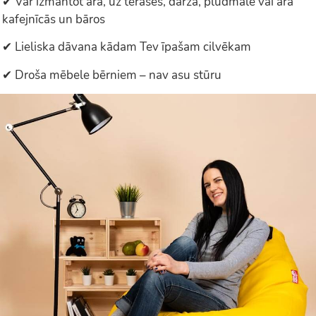
✔ Var izmantot ārā, uz terases, dārzā, pludmalē vai āra
kafejnīcās un bāros
✔ Lieliska dāvana kādam Tev īpašam cilvēkam
✔ Droša mēbele bērniem – nav asu stūru