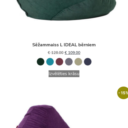
Sēžammaiss L IDEAL bērniem
€
128.00
€
109.00
Izvēlēties krāsu
- 15