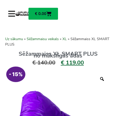
€
0.00
Uz sākumu
»
Sēžammaisu veikals
»
XL
»
Sēžammaiss XL SMART
PLUS
Sēžammaiss XL SMART PLUS
no mākslīgās ādas
€
140.00
€
119.00
- 15%