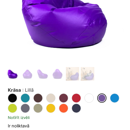
Krāsa
:
Lillā
Notīrīt izvēli
Ir noliktavā