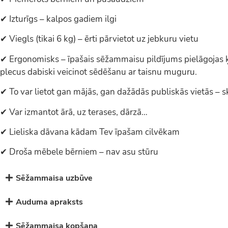
✔ Izturīgs – kalpos gadiem ilgi
✔ Viegls (tikai 6 kg) – ērti pārvietot uz jebkuru vietu
✔ Ergonomisks – īpašais sēžammaisu pildījums pielāgojas
plecus dabiski veicinot sēdēšanu ar taisnu muguru.
✔ To var lietot gan mājās, gan dažādās publiskās vietās – sk
✔ Var izmantot ārā, uz terases, dārzā…
✔ Lieliska dāvana kādam Tev īpašam cilvēkam
✔ Droša mēbele bērniem – nav asu stūru
Sēžammaisa uzbūve
Auduma apraksts
Sēžammaisa kopšana