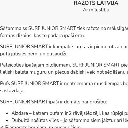
RAŽOTS LATVIJĀ
Ar mīlestību
Sēžammaiss SURF JUNIOR SMART tiek ražots no mākslīgās 
formas dizains, kas to padara īpaši ērtu.
SURF JUNIOR SMART ir kompakts un tas ir piemērots arī ne
pufā jutīsies bērni un pusaudži.
Pateicoties īpašajam pildījumam, SURF JUNIOR SMART pie
lieliski balsta muguru un plecus dabiski veicinot sēdēšanu
Pufs SURF JUNIOR SMART ir neatņemama mūsdienīgas bēr
sastāvdaļa.
SURF JUNIOR SMART īpaši ir domāts par drošību:
Aizdare – katram pufam ir 2 rāvējslēdzēji, kas rūpīgi pa
Dubultā nošūtas vīles – jo sēžammaisiem jāiztur arī lēc
✔ Piemērots bērniem un pusaudžiem