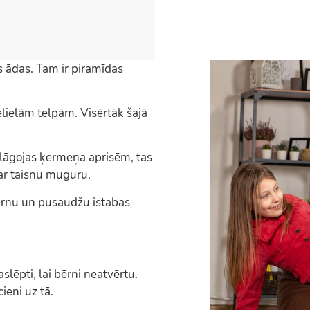
ādas. Tam ir piramīdas
lielām telpām. Visērtāk šajā
lāgojas ķermeņa aprisēm, tas
 ar taisnu muguru.
nu un pusaudžu istabas
slēpti, lai bērni neatvērtu.
ieni uz tā.