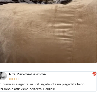
Rita Markova-Gavrilova





upumaiss elegants, akurāti izgatavots un piegādāts laicīgi.
Ērts 
ersonāla attieksme perfekta! Paldies!