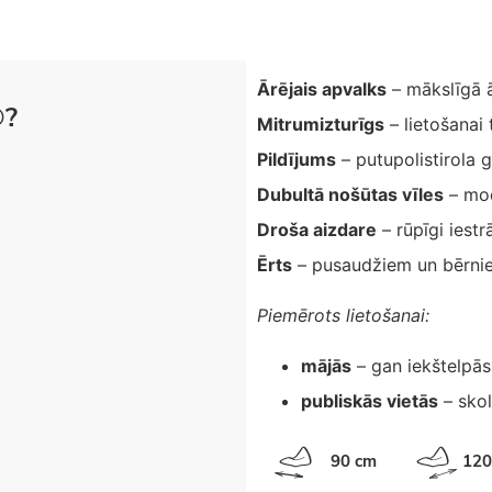
Ārējais apvalks
– mākslīgā 
®?
Mitrumizturīgs
– lietošanai 
Pildījums
– putupolistirola 
Dubultā nošūtas vīles
– mod
Droša aizdare
– rūpīgi iestr
Ērts
– pusaudžiem un bērni
Piemērots lietošanai:
mājās
– gan iekštelpās
publiskās vietās
– skol
90 cm
120