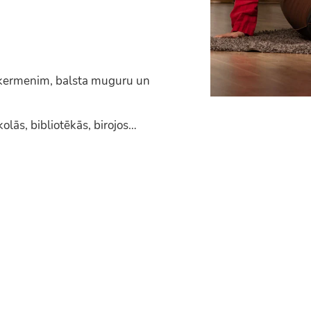
 ķermenim, balsta muguru un
olās, bibliotēkās, birojos…