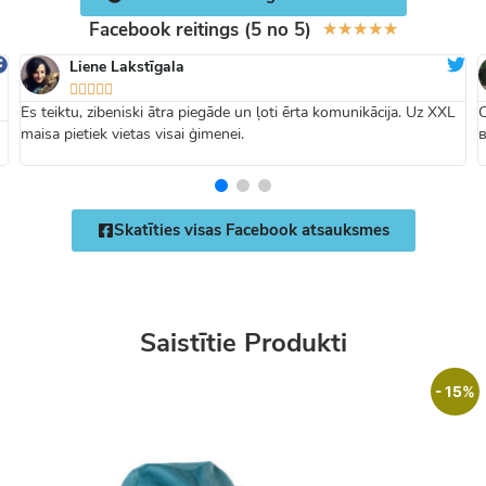
Facebook reitings (5 no 5)
★
★
★
★
★
Liene Lakstīgala





Es teiktu, zibeniski ātra piegāde un ļoti ērta komunikācija. Uz XXL
maisa pietiek vietas visai ģimenei.
Skatīties visas Facebook atsauksmes
Saistītie Produkti
- 15%