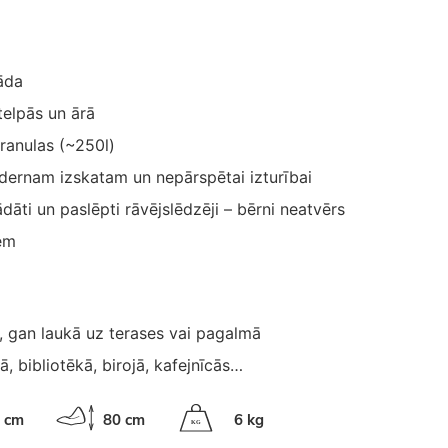
āda
telpās un ārā
granulas (~250l)
ernam izskatam un nepārspētai izturībai
ādāti un paslēpti rāvējslēdzēji – bērni neatvērs
em
, gan laukā uz terases vai pagalmā
ā, bibliotēkā, birojā, kafejnīcās…
 cm
80 cm
6 kg
K
G