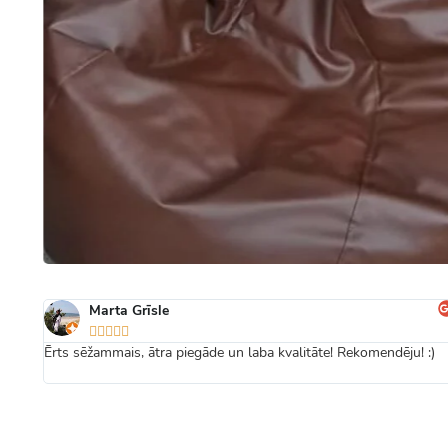
Marta Grīsle





Ērts sēžammais, ātra piegāde un laba kvalitāte! Rekomendēju! :)