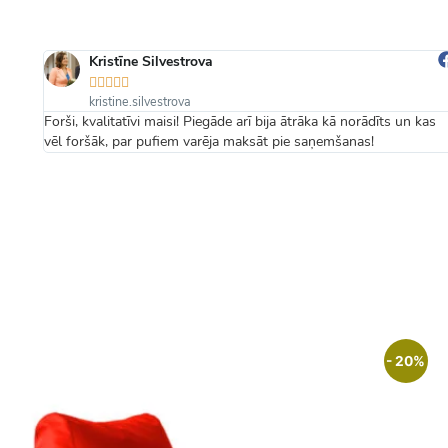
Kristīne Silvestrova





kristine.silvestrova
надо
Forši, kvalitatīvi maisi! Piegāde arī bija ātrāka kā norādīts un kas
vēl foršāk, par pufiem varēja maksāt pie saņemšanas!
- 20%