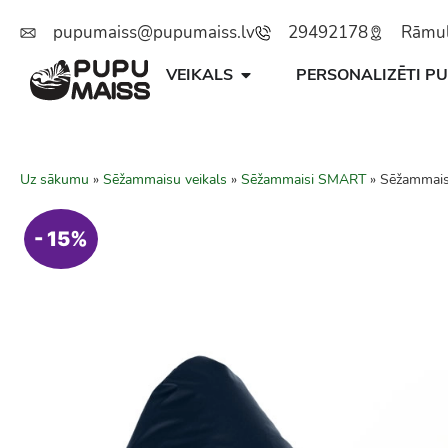
pupumaiss@pupumaiss.lv
29492178
Rāmuļu
VEIKALS
PERSONALIZĒTI PU
Uz sākumu
»
Sēžammaisu veikals
»
Sēžammaisi SMART
»
Sēžammai
- 15%