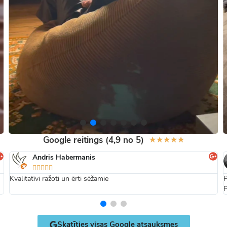
Google reitings (4,9 no 5)
★
★
★
★
★
Andris Habermanis





Kvalitatīvi ražoti un ērti sēžamie
P
P
Skatīties visas Google atsauksmes