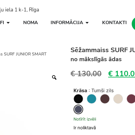
 iela 1 k-1, Rīga
FI
NOMA
INFORMĀCIJA
KONTAKTI
Sēžammaiss SURF 
ss SURF JUNIOR SMART
no mākslīgās ādas
€
130.00
€
110.0
Krāsa
:
Tumši zils
Notīrīt izvēli
Ir noliktavā