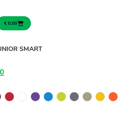
€
0.00
JUNIOR SMART
0