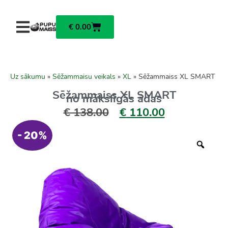
€
0.00
Uz sākumu
»
Sēžammaisu veikals
»
XL
»
Sēžammaiss XL SMART
Sēžammaiss XL SMART
no mākslīgās ādas
€
138.00
€
110.00
- 20%