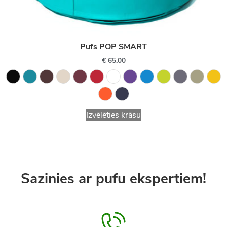
Pufs POP SMART
€
65.00
Izvēlēties krāsu
Sazinies ar pufu ekspertiem!