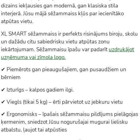
dizains iekļausies gan modernā, gan klasiska stila
interjerā. Jūsu mājā sēžammaiss kļūs par iecienītāko
atpūtas vietu.
XL SMART sēžammaiss ir perfekts risinājums biroju, skolu
un dažādu citu sabiedrisku vietu atpūtas zonu
iekārtojumam. Sēžammaisu īpašu var padarīt
uzdrukājot
uzņēmuma vai zīmola logo.
✔ Piemērots gan pieaugušajiem, gan pusaudžiem un
bērniem
✔ Izturīgs – kalpos gadiem ilgi.
✔ Viegls (tikai 5 kg) – ērti pārvietot uz jebkuru vietu
✔ Ergonomisks – īpašais sēžammaisu pildījums pielāgojas
ķermenim, sniedzot Jūsu nogurušajai mugurai lielisku
atbalstu, ļaujot tai atpūsties