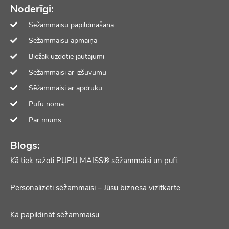
Noderīgi:
Sēžammaisu papildināšana
Sēžammaisu apmaiņa
Biežāk uzdotie jautājumi
Sēžammaisi ar izšuvumu
Sēžammaisi ar apdruku
Pufu noma
Par mums
Blogs:
Kā tiek ražoti PUPU MAISS® sēžammaisi un pufi.
Personalizēti sēžammaisi – Jūsu biznesa vizītkarte
Kā papildināt sēžammaisu