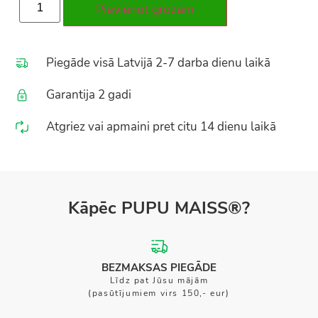
Pievienot grozam
Piegāde visā Latvijā 2-7 darba dienu laikā
Garantija 2 gadi
Atgriez vai apmaini pret citu 14 dienu laikā
Kāpēc PUPU MAISS®?
BEZMAKSAS PIEGĀDE
Līdz pat Jūsu mājām
(pasūtījumiem virs 150,- eur)