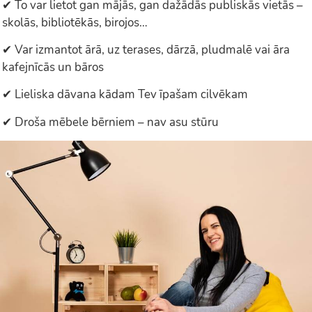
✔ To var lietot gan mājās, gan dažādās publiskās vietās –
skolās, bibliotēkās, birojos…
✔ Var izmantot ārā, uz terases, dārzā, pludmalē vai āra
kafejnīcās un bāros
✔ Lieliska dāvana kādam Tev īpašam cilvēkam
✔ Droša mēbele bērniem – nav asu stūru