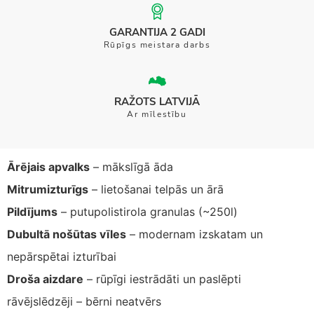
GARANTIJA 2 GADI
Rūpīgs meistara darbs
RAŽOTS LATVIJĀ
Ar mīlestību
Ārējais apvalks
– mākslīgā āda
Mitrumizturīgs
– lietošanai telpās un ārā
Pildījums
– putupolistirola granulas (~250l)
Dubultā nošūtas vīles
– modernam izskatam un
nepārspētai izturībai
Droša aizdare
– rūpīgi iestrādāti un paslēpti
rāvējslēdzēji – bērni neatvērs