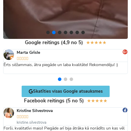
Google reitings (4,9 no 5)
★
★
★
★
★
Marta Grīsle





Ērts sēžammais, ātra piegāde un laba kvalitāte! Rekomendēju! :)
Skatīties visas Google atsauksmes
Facebook reitings (5 no 5)
★
★
★
★
★
Kristīne Silvestrova





kristine.silvestrova
Forši, kvalitatīvi maisi! Piegāde arī bija ātrāka kā norādīts un kas vēl