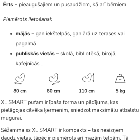
Ērts
– pieaugušajiem un pusaudžiem, kā arī bērniem
Piemērots lietošanai:
mājās
– gan iekštelpās, gan ārā uz terases vai
pagalmā
publiskās vietās
– skolā, bibliotēkā, birojā,
kafejnīcās…
K
G
80 cm
80 cm
110 cm
5 kg
XL SMART pufam ir īpaša forma un pildījums, kas
pielāgojas cilvēka ķermenim, sniedzot maksimālu atbalstu
mugurai.
Sēžammaiss XL SMART ir kompakts – tas neaizņem
daudz vietas, tāpēc ir piemērots arī mazām telpām. Tā