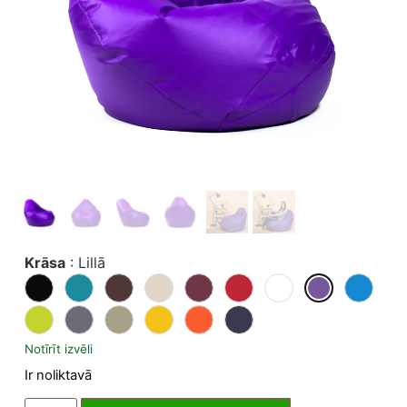
Krāsa
:
Lillā
Notīrīt izvēli
Ir noliktavā