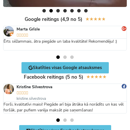
Google reitings (4,9 no 5)
★
★
★
★
★
Marta Grīsle





Ērts sēžammais, ātra piegāde un laba kvalitāte! Rekomendēju! :)
Skatīties visas Google atsauksmes
Facebook reitings (5 no 5)
★
★
★
★
★
Kristīne Silvestrova





kristine.silvestrova
Forši, kvalitatīvi maisi! Piegāde arī bija ātrāka kā norādīts un kas vēl
foršāk, par pufiem varēja maksāt pie saņemšanas!