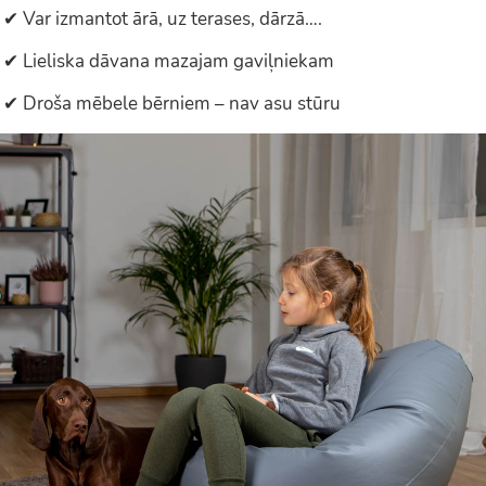
✔ Var izmantot ārā, uz terases, dārzā….
✔ Lieliska dāvana mazajam gaviļniekam
✔ Droša mēbele bērniem – nav asu stūru