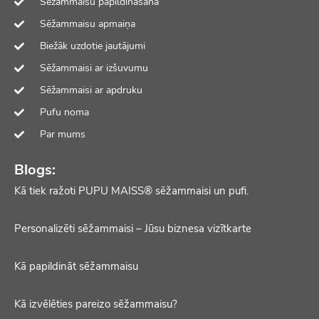
Sēžammaisu papildināšana
Sēžammaisu apmaiņa
Biežāk uzdotie jautājumi
Sēžammaisi ar izšuvumu
Sēžammaisi ar apdruku
Pufu noma
Par mums
Blogs:
Kā tiek ražoti PUPU MAISS® sēžammaisi un pufi.
Personalizēti sēžammaisi – Jūsu biznesa vizītkarte
Kā papildināt sēžammaisu
Kā izvēlēties pareizo sēžammaisu?