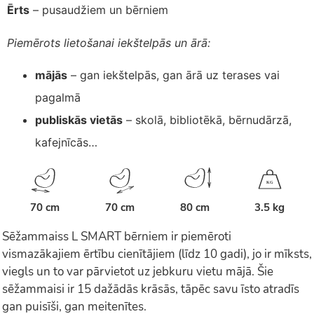
Ērts
– pusaudžiem un bērniem
Piemērots lietošanai iekštelpās un ārā:
mājās
– gan iekštelpās, gan ārā uz terases vai
pagalmā
publiskās vietās
– skolā, bibliotēkā, bērnudārzā,
kafejnīcās…
K
G
70 cm
70 cm
80 cm
3.5 kg
Sēžammaiss L SMART bērniem ir piemēroti
vismazākajiem ērtību cienītājiem (līdz 10 gadi), jo ir mīksts,
viegls un to var pārvietot uz jebkuru vietu mājā. Šie
sēžammaisi ir 15 dažādās krāsās, tāpēc savu īsto atradīs
gan puisīši, gan meitenītes.