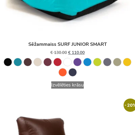
Sēžammaiss SURF JUNIOR SMART
€
130.00
€
110.00
Izvēlēties krāsu
- 20