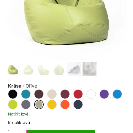
Krāsa
:
Olīve
Notīrīt izvēli
Ir noliktavā