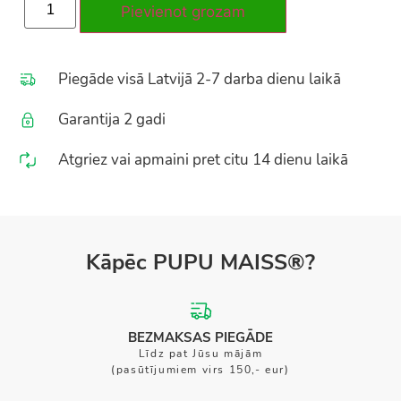
Pievienot grozam
Piegāde visā Latvijā 2-7 darba dienu laikā
Garantija 2 gadi
Atgriez vai apmaini pret citu 14 dienu laikā
Kāpēc PUPU MAISS®?
BEZMAKSAS PIEGĀDE
Līdz pat Jūsu mājām
(pasūtījumiem virs 150,- eur)