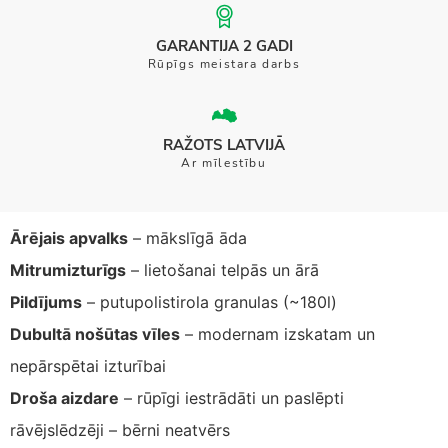
GARANTIJA 2 GADI
Rūpīgs meistara darbs
RAŽOTS LATVIJĀ
Ar mīlestību
Ārējais apvalks
– mākslīgā āda
Mitrumizturīgs
– lietošanai telpās un ārā
Pildījums
– putupolistirola granulas (~180l)
Dubultā nošūtas vīles
– modernam izskatam un
nepārspētai izturībai
Droša aizdare
– rūpīgi iestrādāti un paslēpti
rāvējslēdzēji – bērni neatvērs