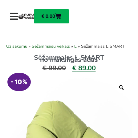
€
0.00
Uz sākumu
»
Sēžammaisu veikals
»
L
»
Sēžammaiss L SMART
Sēžammaiss L SMART
no mākslīgās ādas
€
99.00
€
89.00
- 10%