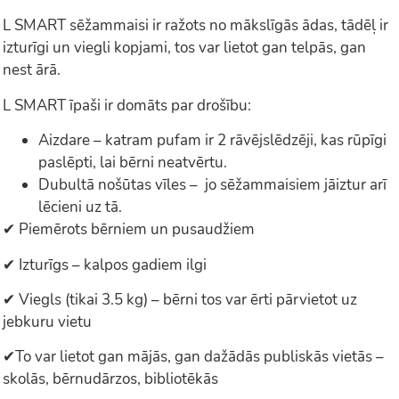
L SMART sēžammaisi ir ražots no mākslīgās ādas, tādēļ ir
izturīgi un viegli kopjami, tos var lietot gan telpās, gan
nest ārā.
L SMART īpaši ir domāts par drošību:
Aizdare – katram pufam ir 2 rāvējslēdzēji, kas rūpīgi
paslēpti, lai bērni neatvērtu.
Dubultā nošūtas vīles – jo sēžammaisiem jāiztur arī
lēcieni uz tā.
✔ Piemērots bērniem un pusaudžiem
✔ Izturīgs – kalpos gadiem ilgi
✔ Viegls (tikai 3.5 kg) – bērni tos var ērti pārvietot uz
jebkuru vietu
✔To var lietot gan mājās, gan dažādās publiskās vietās –
skolās, bērnudārzos, bibliotēkās