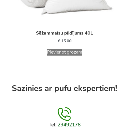
Sēžammaisu pildījums 40L
€
15.00
Pievienot grozam
Sazinies ar pufu ekspertiem!
Tel:
29492178