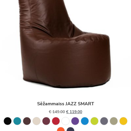
Sēžammaiss JAZZ SMART
€
149.00
€
119.00