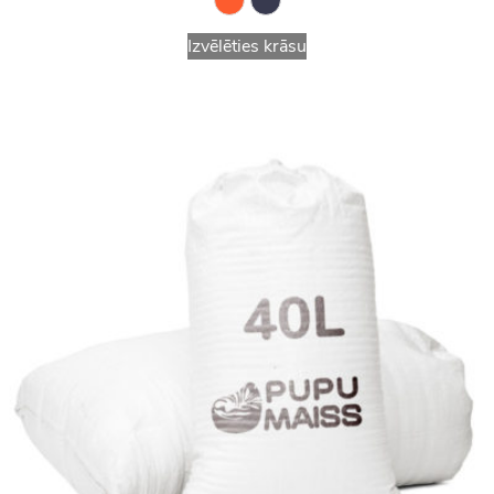
Izvēlēties krāsu