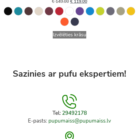
€
149.00
€
119.00
Izvēlēties krāsu
Sazinies ar pufu ekspertiem!
Tel:
29492178
E-pasts:
pupumaiss@pupumaiss.lv