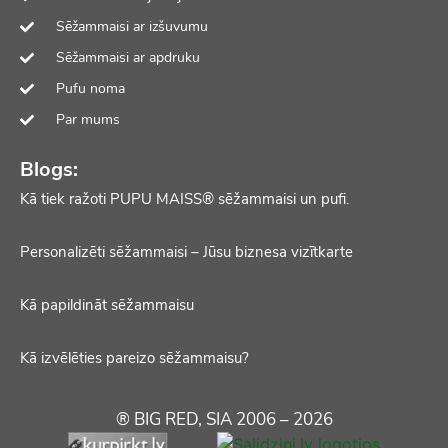
Sēžammaisi ar izšuvumu
Sēžammaisi ar apdruku
Pufu noma
Par mums
Blogs:
Kā tiek ražoti PUPU MAISS® sēžammaisi un pufi.
Personalizēti sēžammaisi – Jūsu biznesa vizītkarte
Kā papildināt sēžammaisu
Kā izvēlēties pareizo sēžammaisu?
® BIG RED, SIA 2006 – 2026