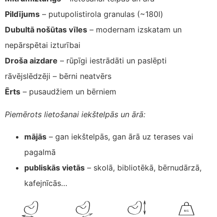
Pildījums
– putupolistirola granulas (~180l)
Dubultā nošūtas vīles
– modernam izskatam un
nepārspētai izturībai
Droša aizdare
– rūpīgi iestrādāti un paslēpti
rāvējslēdzēji – bērni neatvērs
Ērts
– pusaudžiem un bērniem
Piemērots lietošanai iekštelpās un ārā:
mājās
– gan iekštelpās, gan ārā uz terases vai
pagalmā
publiskās vietās
– skolā, bibliotēkā, bērnudārzā,
kafejnīcās…
K
G