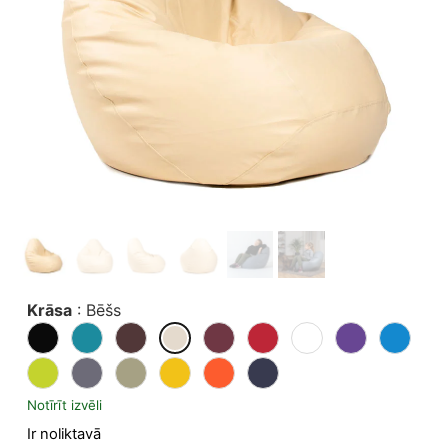
Krāsa
:
Bēšs
Notīrīt izvēli
Ir noliktavā