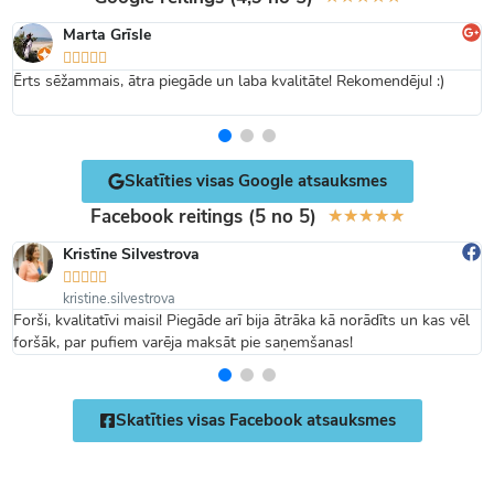
Marta Grīsle





Ērts sēžammais, ātra piegāde un laba kvalitāte! Rekomendēju! :)
Skatīties visas Google atsauksmes
Facebook reitings (5 no 5)
★
★
★
★
★
Kristīne Silvestrova





kristine.silvestrova
Forši, kvalitatīvi maisi! Piegāde arī bija ātrāka kā norādīts un kas vēl
foršāk, par pufiem varēja maksāt pie saņemšanas!
Skatīties visas Facebook atsauksmes