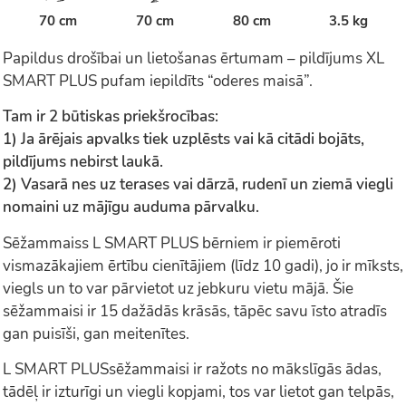
70 cm
70 cm
80 cm
3.5 kg
Papildus drošībai un lietošanas ērtumam – pildījums XL
SMART PLUS pufam iepildīts “oderes maisā”.
Tam ir 2 būtiskas priekšrocības:
1) Ja ārējais apvalks tiek uzplēsts vai kā citādi bojāts,
pildījums nebirst laukā.
2) Vasarā nes uz terases vai dārzā, rudenī un ziemā viegli
nomaini uz mājīgu auduma pārvalku.
Sēžammaiss L SMART PLUS bērniem ir piemēroti
vismazākajiem ērtību cienītājiem (līdz 10 gadi), jo ir mīksts,
viegls un to var pārvietot uz jebkuru vietu mājā. Šie
sēžammaisi ir 15 dažādās krāsās, tāpēc savu īsto atradīs
gan puisīši, gan meitenītes.
L SMART PLUSsēžammaisi ir ražots no mākslīgās ādas,
tādēļ ir izturīgi un viegli kopjami, tos var lietot gan telpās,