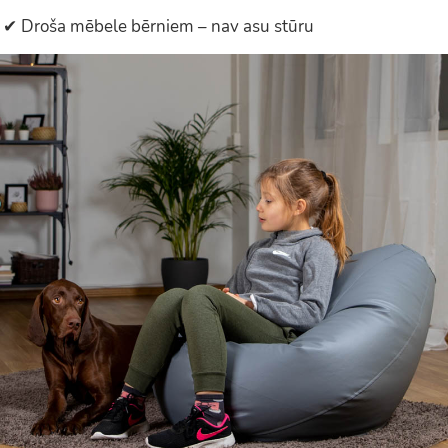
✔ Droša mēbele bērniem – nav asu stūru