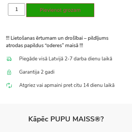
Pievienot grozam
!!! Lietošanas ērtumam un drošībai – pildījums
atrodas papildus “oderes” maisā !!!
Piegāde visā Latvijā 2-7 darba dienu laikā
Garantija 2 gadi
Atgriez vai apmaini pret citu 14 dienu laikā
Kāpēc PUPU MAISS®?