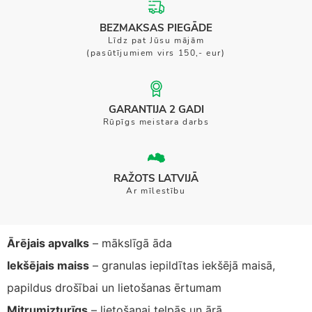
BEZMAKSAS PIEGĀDE
Līdz pat Jūsu mājām
(pasūtījumiem virs 150,- eur)
GARANTIJA 2 GADI
Rūpīgs meistara darbs
RAŽOTS LATVIJĀ
Ar mīlestību
Ārējais apvalks
– mākslīgā āda
Iekšējais maiss
– granulas iepildītas iekšējā maisā,
papildus drošībai un lietošanas ērtumam
Mitrumizturīgs
– lietošanai telpās un ārā