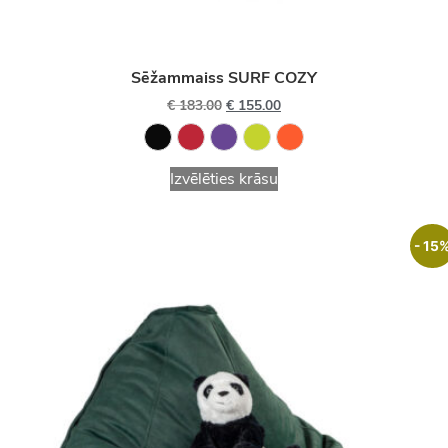
Sēžammaiss SURF COZY
€
183.00
€
155.00
Izvēlēties krāsu
- 15