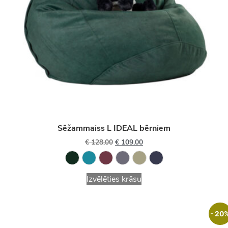
Sēžammaiss L IDEAL bērniem
€
128.00
€
109.00
Izvēlēties krāsu
- 20