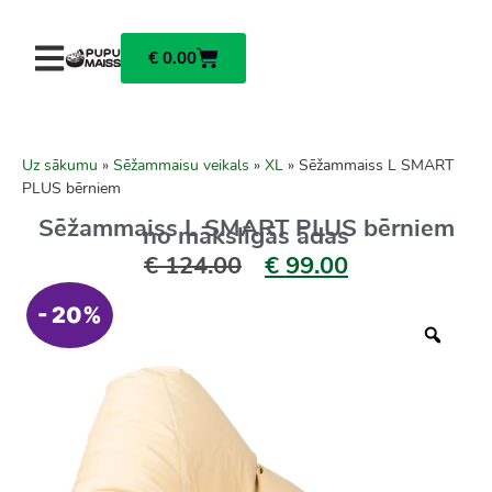
€
0.00
Uz sākumu
»
Sēžammaisu veikals
»
XL
»
Sēžammaiss L SMART
PLUS bērniem
Sēžammaiss L SMART PLUS bērniem
no mākslīgās ādas
€
124.00
€
99.00
- 20%