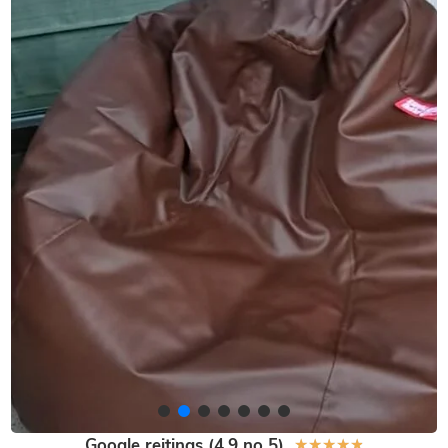
Google reitings (4,9 no 5)
★
★
★
★
★