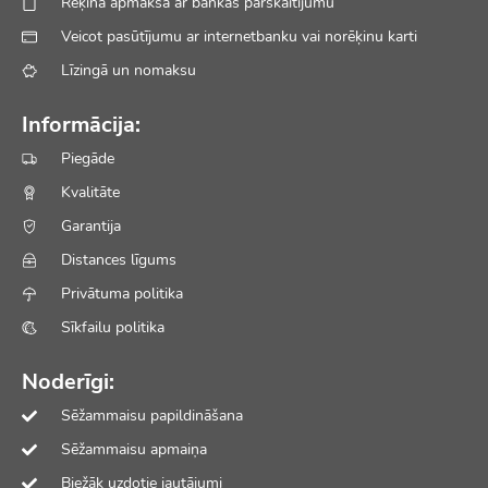
Rēķina apmaksa ar bankas pārskaitījumu
Veicot pasūtījumu ar internetbanku vai norēķinu karti
Līzingā un nomaksu
Informācija:
Piegāde
Kvalitāte
Garantija
Distances līgums
Privātuma politika
Sīkfailu politika
Noderīgi:
Sēžammaisu papildināšana
Sēžammaisu apmaiņa
Biežāk uzdotie jautājumi