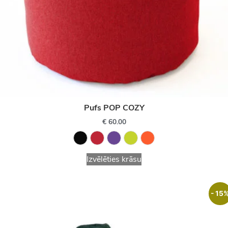
Pufs POP COZY
€
60.00
Izvēlēties krāsu
- 15