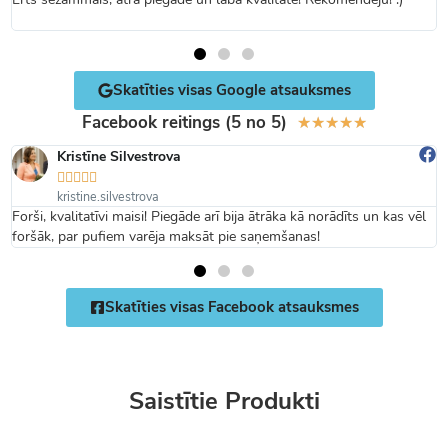
Skatīties visas Google atsauksmes
Facebook reitings (5 no 5)
★
★
★
★
★
Kristīne Silvestrova





kristine.silvestrova
Forši, kvalitatīvi maisi! Piegāde arī bija ātrāka kā norādīts un kas vēl
foršāk, par pufiem varēja maksāt pie saņemšanas!
Skatīties visas Facebook atsauksmes
Saistītie Produkti