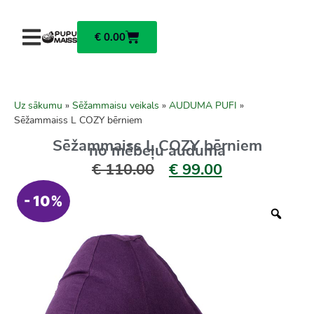
€
0.00
Uz sākumu
»
Sēžammaisu veikals
»
AUDUMA PUFI
»
Sēžammaiss L COZY bērniem
Sēžammaiss L COZY bērniem
no mēbeļu auduma
€
110.00
€
99.00
- 10%