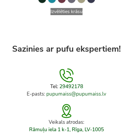
Izvēlēties krāsu
Sazinies ar pufu ekspertiem!
Tel:
29492178
E-pasts:
pupumaiss@pupumaiss.lv
Veikals atrodas:
Rāmuļu iela 1 k-1, Rīga, LV-1005