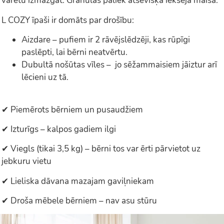
varētu izmazgāt. Granulas paliek atsevišķā iekšējā maisā.
L COZY īpaši ir domāts par drošību:
Aizdare – pufiem ir 2 rāvējslēdzēji, kas rūpīgi
paslēpti, lai bērni neatvērtu.
Dubultā nošūtas vīles – jo sēžammaisiem jāiztur arī
lēcieni uz tā.
✔ Piemērots bērniem un pusaudžiem
✔ Izturīgs – kalpos gadiem ilgi
✔ Viegls (tikai 3,5 kg) – bērni tos var ērti pārvietot uz
jebkuru vietu
✔ Lieliska dāvana mazajam gaviļniekam
✔ Droša mēbele bērniem – nav asu stūru