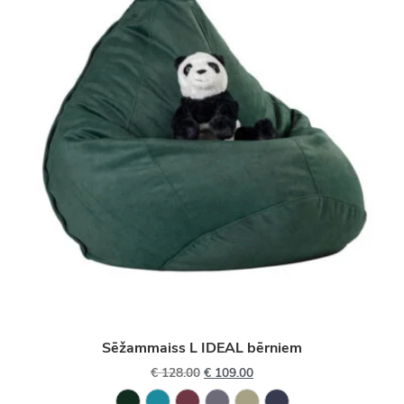
Sēžammaiss L IDEAL bērniem
€
128.00
€
109.00