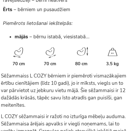
rāvējslēdzēji – bērni neatvērs
Ērts
– bērniem un pusaudžiem
Piemērots lietošanai iekštelpās:
mājās
– bērnu istabā, viesistabā…
K
G
70 cm
70 cm
80 cm
3.5 kg
Sēžammaiss L COZY bērniem ir piemēroti vismazākajiem
ērtību cienītājiem (līdz 10 gadi), jo ir mīksts, viegls un to
var pārvietot uz jebkuru vietu mājā. Šie sēžammaisi ir 12
dažādās krāsās, tāpēc savu īsto atradīs gan puisīši, gan
meitenītes.
L COZY sēžammaisi ir ražoti no izturīga mēbeļu auduma.
Sēžammaisa ārējais apvalks ir viegli noņemams, lai to