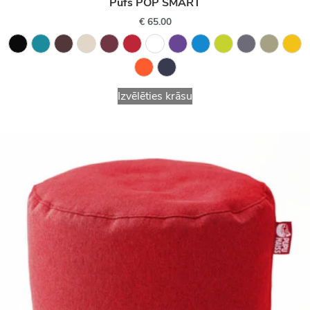
Pufs POP SMART
€
65.00
Izvēlēties krāsu