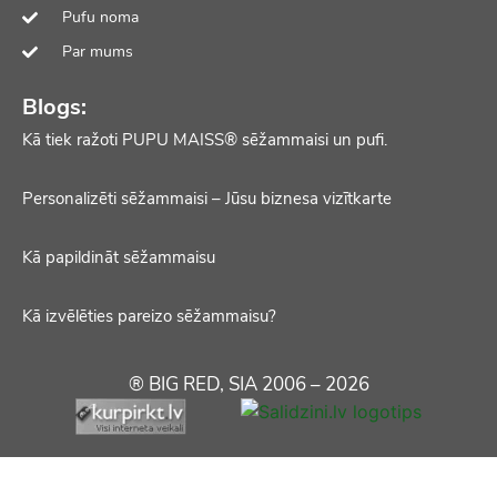
Pufu noma
Par mums
Blogs:
Kā tiek ražoti PUPU MAISS® sēžammaisi un pufi.
Personalizēti sēžammaisi – Jūsu biznesa vizītkarte
Kā papildināt sēžammaisu
Kā izvēlēties pareizo sēžammaisu?
® BIG RED, SIA 2006 – 2026