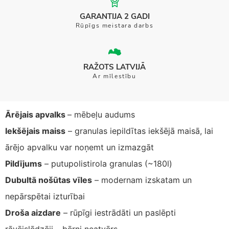
GARANTIJA 2 GADI
Rūpīgs meistara darbs
RAŽOTS LATVIJĀ
Ar mīlestību
Ārējais apvalks
– mēbeļu audums
Iekšējais maiss
– granulas iepildītas iekšējā maisā, lai
ārējo apvalku var noņemt un izmazgāt
Pildījums
– putupolistirola granulas (~180l)
Dubultā nošūtas vīles
– modernam izskatam un
nepārspētai izturībai
Droša aizdare
– rūpīgi iestrādāti un paslēpti