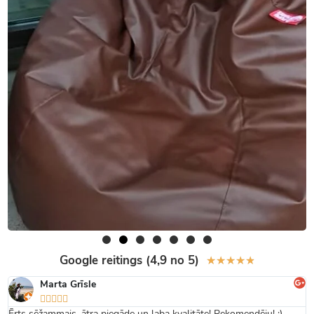
Google reitings (4,9 no 5)
★
★
★
★
★
Marta Grīsle





Ērts sēžammais, ātra piegāde un laba kvalitāte! Rekomendēju! :)