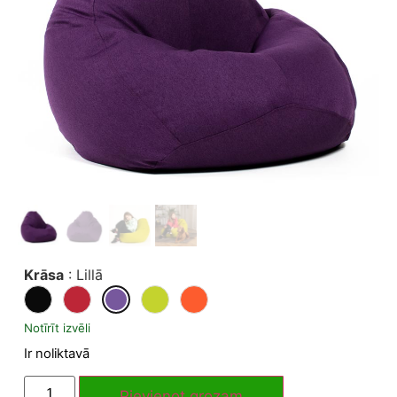
Krāsa
:
Lillā
Notīrīt izvēli
Ir noliktavā
Pievienot grozam