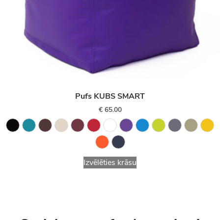
Pufs KUBS SMART
€
65.00
Izvēlēties krāsu