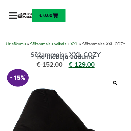
€
0.00
Uz sākumu
»
Sēžammaisu veikals
»
XXL
»
Sēžammaiss XXL COZY
Sēžammaiss XXL COZY
no mēbeļu auduma
€
152.00
€
129.00
- 15%