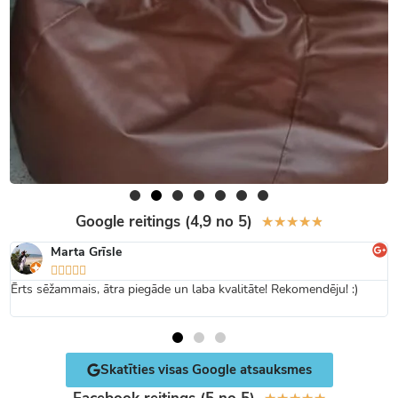
Google reitings (4,9 no 5)
★
★
★
★
★
Marta Grīsle





Ērts sēžammais, ātra piegāde un laba kvalitāte! Rekomendēju! :)
Skatīties visas Google atsauksmes