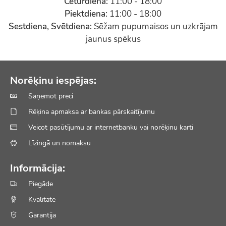
Ceturdiena:
11:00 - 18:00
Piektdiena:
11:00 - 18:00
Sestdiena, Svētdiena:
Sēžam pupumaisos un uzkrājam
jaunus spēkus
Norēķinu iespējas:
Saņemot preci
Rēķina apmaksa ar bankas pārskaitījumu
Veicot pasūtījumu ar internetbanku vai norēķinu karti
Līzingā un nomaksu
Informācija:
Piegāde
Kvalitāte
Garantija