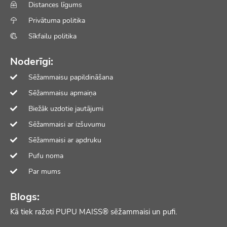
Distances līgums
Privātuma politika
Sīkfailu politika
Noderīgi:
Sēžammaisu papildināšana
Sēžammaisu apmaiņa
Biežāk uzdotie jautājumi
Sēžammaisi ar izšuvumu
Sēžammaisi ar apdruku
Pufu noma
Par mums
Blogs:
Kā tiek ražoti PUPU MAISS® sēžammaisi un pufi.