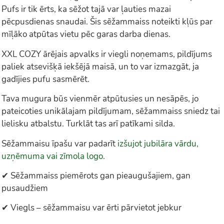
Pufs ir tik ērts, ka sēžot tajā var ļauties mazai
pēcpusdienas snaudai. Šis sēžammaiss noteikti kļūs par
mīļāko atpūtas vietu pēc garas darba dienas.
XXL COZY ārējais apvalks ir viegli noņemams, pildījums
paliek atsevišķā iekšējā maisā, un to var izmazgāt, ja
gadījies pufu sasmērēt.
Tava mugura būs vienmēr atpūtusies un nesāpēs, jo
pateicoties unikālajam pildījumam, sēžammaiss sniedz tai
lielisku atbalstu. Turklāt tas arī patīkami silda.
Sēžammaisu īpašu var padarīt
izšujot jubilāra vārdu,
uzņēmuma vai zīmola logo.
✔ Sēžammaiss piemērots gan pieaugušajiem, gan
pusaudžiem
✔ Viegls – sēžammaisu var ērti pārvietot jebkur