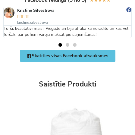
Facebook reitings (5 no 5)
★
★
★
★
★
Kristīne Silvestrova





kristine.silvestrova
Forši, kvalitatīvi maisi! Piegāde arī bija ātrāka kā norādīts un kas vēl
foršāk, par pufiem varēja maksāt pie saņemšanas!
Skatīties visas Facebook atsauksmes
Saistītie Produkti