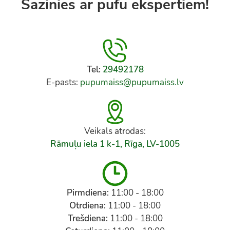
Sazinies ar pufu ekspertiem!
Tel:
29492178
E-pasts:
pupumaiss@pupumaiss.lv
Veikals atrodas:
Rāmuļu iela 1 k-1, Rīga, LV-1005
Pirmdiena:
11:00 - 18:00
Otrdiena:
11:00 - 18:00
Trešdiena:
11:00 - 18:00