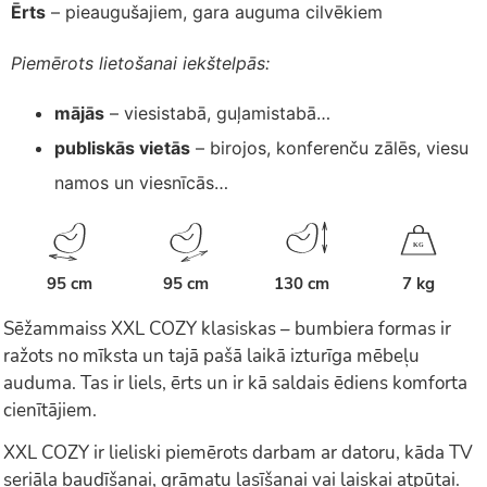
Ērts
– pieaugušajiem, gara auguma cilvēkiem
Piemērots lietošanai iekštelpās:
mājās
– viesistabā, guļamistabā…
publiskās vietās
– birojos, konferenču zālēs, viesu
namos un viesnīcās…
K
G
95 cm
95 cm
130 cm
7 kg
Sēžammaiss XXL COZY klasiskas – bumbiera formas ir
ražots no mīksta un tajā pašā laikā izturīga mēbeļu
auduma. Tas ir liels, ērts un ir kā saldais ēdiens komforta
cienītājiem.
XXL COZY ir lieliski piemērots darbam ar datoru, kāda TV
seriāla baudīšanai, grāmatu lasīšanai vai laiskai atpūtai.