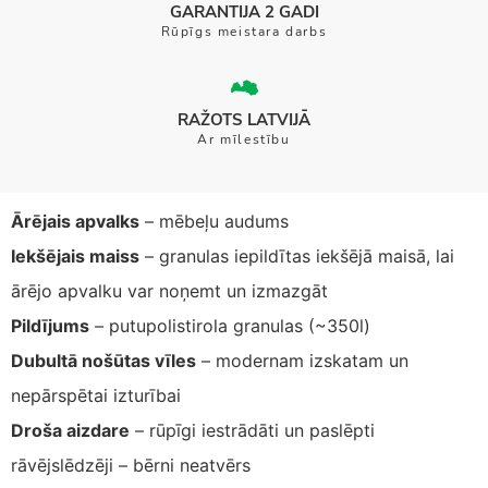
GARANTIJA 2 GADI
Rūpīgs meistara darbs
RAŽOTS LATVIJĀ
Ar mīlestību
Ārējais apvalks
– mēbeļu audums
Iekšējais maiss
– granulas iepildītas iekšējā maisā, lai
ārējo apvalku var noņemt un izmazgāt
Pildījums
– putupolistirola granulas (~350l)
Dubultā nošūtas vīles
– modernam izskatam un
nepārspētai izturībai
Droša aizdare
– rūpīgi iestrādāti un paslēpti
rāvējslēdzēji – bērni neatvērs