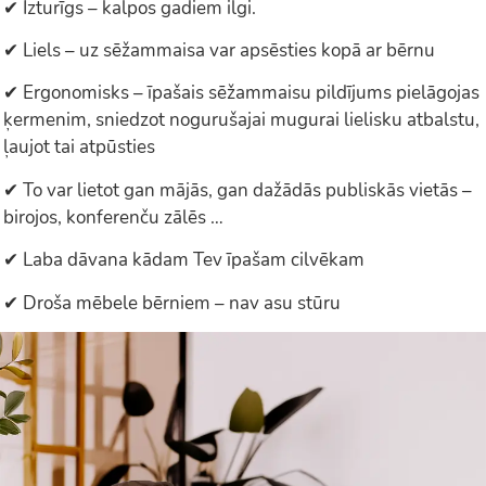
✔ Izturīgs – kalpos gadiem ilgi.
✔ Liels – uz sēžammaisa var apsēsties kopā ar bērnu
✔ Ergonomisks – īpašais sēžammaisu pildījums pielāgojas
ķermenim, sniedzot nogurušajai mugurai lielisku atbalstu,
ļaujot tai atpūsties
✔ To var lietot gan mājās, gan dažādās publiskās vietās –
birojos, konferenču zālēs …
✔ Laba dāvana kādam Tev īpašam cilvēkam
✔ Droša mēbele bērniem – nav asu stūru