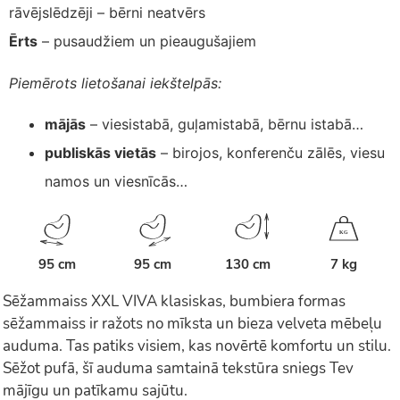
rāvējslēdzēji – bērni neatvērs
Ērts
– pusaudžiem un pieaugušajiem
Piemērots lietošanai iekštelpās:
mājās
– viesistabā, guļamistabā, bērnu istabā…
publiskās vietās
– birojos, konferenču zālēs, viesu
namos un viesnīcās…
K
G
95 cm
95 cm
130 cm
7 kg
Sēžammaiss XXL VIVA klasiskas, bumbiera formas
sēžammaiss ir ražots no mīksta un bieza velveta mēbeļu
auduma. Tas patiks visiem, kas novērtē komfortu un stilu.
Sēžot pufā, šī auduma samtainā tekstūra sniegs Tev
mājīgu un patīkamu sajūtu.