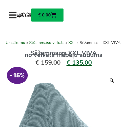
€
0.00
Uz sākumu
»
Sēžammaisu veikals
»
XXL
»
Sēžammaiss XXL VIVA
Sēžammaiss XXL VIVA
no velveta mēbeļu auduma
€
159.00
€
135.00
- 15%