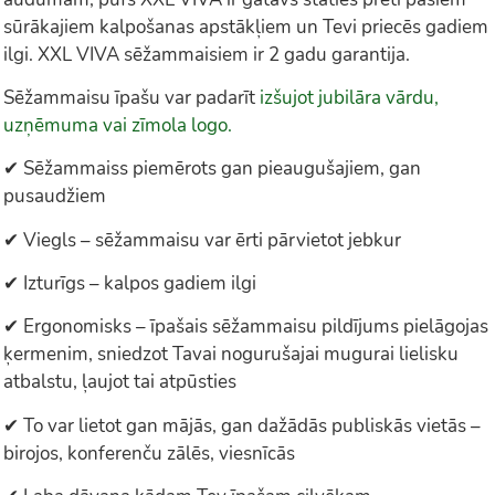
sūrākajiem kalpošanas apstākļiem un Tevi priecēs gadiem
ilgi. XXL VIVA sēžammaisiem ir 2 gadu garantija.
Sēžammaisu īpašu var padarīt
izšujot jubilāra vārdu,
uzņēmuma vai zīmola logo.
✔ Sēžammaiss piemērots gan pieaugušajiem, gan
pusaudžiem
✔ Viegls – sēžammaisu var ērti pārvietot jebkur
✔ Izturīgs – kalpos gadiem ilgi
✔ Ergonomisks – īpašais sēžammaisu pildījums pielāgojas
ķermenim, sniedzot Tavai nogurušajai mugurai lielisku
atbalstu, ļaujot tai atpūsties
✔ To var lietot gan mājās, gan dažādās publiskās vietās –
birojos, konferenču zālēs, viesnīcās