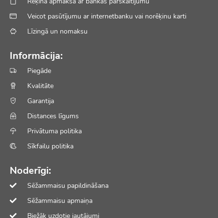
Rēķina apmaksa ar bankas pārskaitījumu
Veicot pasūtījumu ar internetbanku vai norēķinu karti
Līzingā un nomaksu
Informācija:
Piegāde
Kvalitāte
Garantija
Distances līgums
Privātuma politika
Sīkfailu politika
Noderīgi:
Sēžammaisu papildināšana
Sēžammaisu apmaiņa
Biežāk uzdotie jautājumi