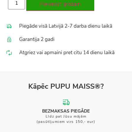
Pievienot grozam
Piegāde visā Latvijā 2-7 darba dienu laikā
Garantija 2 gadi
Atgriez vai apmaini pret citu 14 dienu laikā
Kāpēc PUPU MAISS®?
BEZMAKSAS PIEGĀDE
Līdz pat Jūsu mājām
(pasūtījumiem virs 150,- eur)