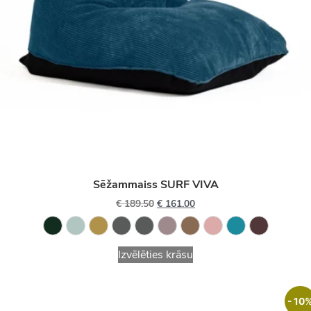
Sēžammaiss SURF VIVA
€
189.50
€
161.00
Izvēlēties krāsu
- 10