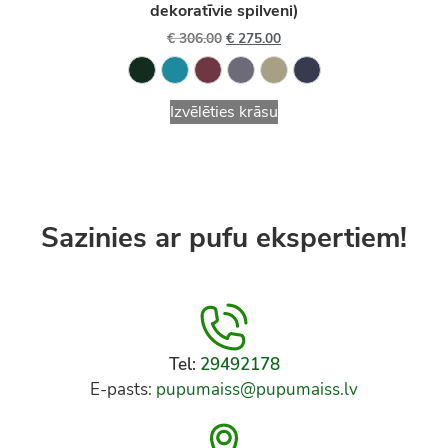
dekoratīvie spilveni)
€
306.00
€
275.00
Izvēlēties krāsu
Sazinies ar pufu ekspertiem!
Tel:
29492178
E-pasts:
pupumaiss@pupumaiss.lv