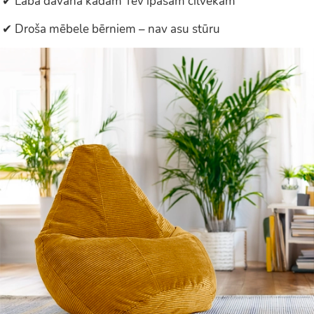
✔ Laba dāvana kādam Tev īpašam cilvēkam
✔ Droša mēbele bērniem – nav asu stūru