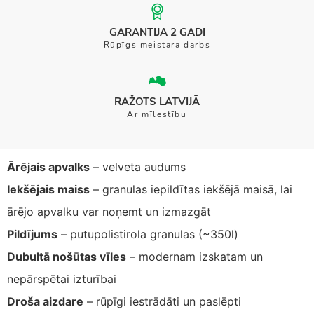
GARANTIJA 2 GADI
Rūpīgs meistara darbs
RAŽOTS LATVIJĀ
Ar mīlestību
Ārējais apvalks
– velveta audums
Iekšējais maiss
– granulas iepildītas iekšējā maisā, lai
ārējo apvalku var noņemt un izmazgāt
Pildījums
– putupolistirola granulas (~350l)
Dubultā nošūtas vīles
– modernam izskatam un
nepārspētai izturībai
Droša aizdare
– rūpīgi iestrādāti un paslēpti