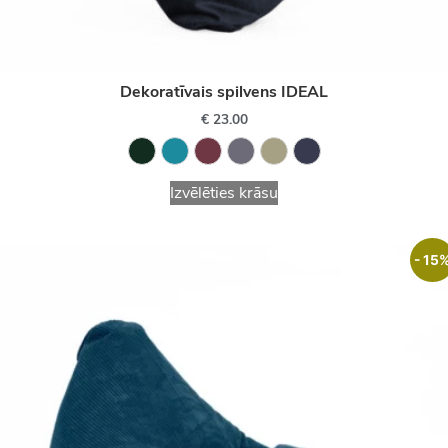
Dekoratīvais spilvens IDEAL
€
23.00
Izvēlēties krāsu
- 15