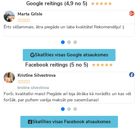
Google reitings (4,9 no 5)
★
★
★
★
★
Marta Grīsle





Ērts sēžammais, ātra piegāde un laba kvalitāte! Rekomendēju! :)
Skatīties visas Google atsauksmes
Facebook reitings (5 no 5)
★
★
★
★
★
Kristīne Silvestrova





kristine.silvestrova
Forši, kvalitatīvi maisi! Piegāde arī bija ātrāka kā norādīts un kas vēl
foršāk, par pufiem varēja maksāt pie saņemšanas!
Skatīties visas Facebook atsauksmes