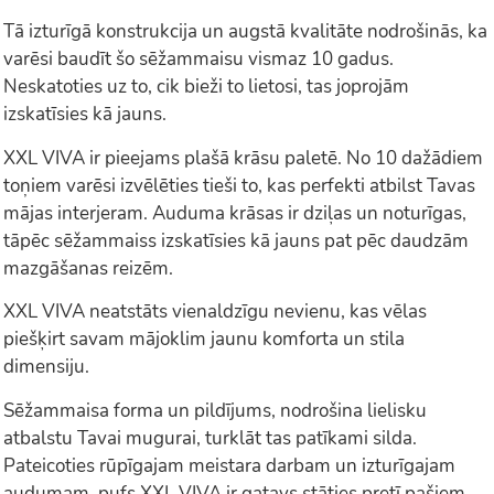
Tā izturīgā konstrukcija un augstā kvalitāte nodrošinās, ka
varēsi baudīt šo sēžammaisu vismaz 10 gadus.
Neskatoties uz to, cik bieži to lietosi, tas joprojām
izskatīsies kā jauns.
XXL VIVA ir pieejams plašā krāsu paletē. No 10 dažādiem
toņiem varēsi izvēlēties tieši to, kas perfekti atbilst Tavas
mājas interjeram. Auduma krāsas ir dziļas un noturīgas,
tāpēc sēžammaiss izskatīsies kā jauns pat pēc daudzām
mazgāšanas reizēm.
XXL VIVA neatstāts vienaldzīgu nevienu, kas vēlas
piešķirt savam mājoklim jaunu komforta un stila
dimensiju.
Sēžammaisa forma un pildījums, nodrošina lielisku
atbalstu Tavai mugurai, turklāt tas patīkami silda.
Pateicoties rūpīgajam meistara darbam un izturīgajam
audumam, pufs XXL VIVA ir gatavs stāties pretī pašiem