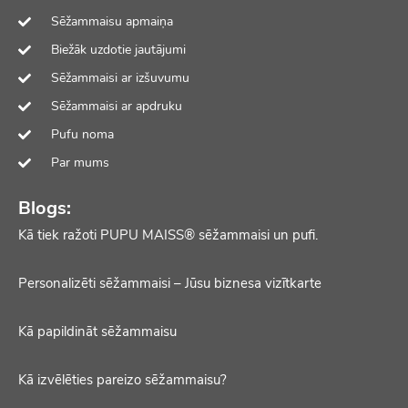
Sēžammaisu apmaiņa
Biežāk uzdotie jautājumi
Sēžammaisi ar izšuvumu
Sēžammaisi ar apdruku
Pufu noma
Par mums
Blogs:
Kā tiek ražoti PUPU MAISS® sēžammaisi un pufi.
Personalizēti sēžammaisi – Jūsu biznesa vizītkarte
Kā papildināt sēžammaisu
Kā izvēlēties pareizo sēžammaisu?