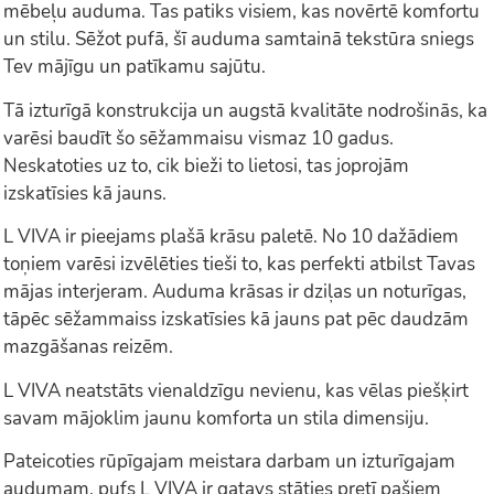
mēbeļu auduma. Tas patiks visiem, kas novērtē komfortu
un stilu. Sēžot pufā, šī auduma samtainā tekstūra sniegs
Tev mājīgu un patīkamu sajūtu.
Tā izturīgā konstrukcija un augstā kvalitāte nodrošinās, ka
varēsi baudīt šo sēžammaisu vismaz 10 gadus.
Neskatoties uz to, cik bieži to lietosi, tas joprojām
izskatīsies kā jauns.
L VIVA ir pieejams plašā krāsu paletē. No 10 dažādiem
toņiem varēsi izvēlēties tieši to, kas perfekti atbilst Tavas
mājas interjeram. Auduma krāsas ir dziļas un noturīgas,
tāpēc sēžammaiss izskatīsies kā jauns pat pēc daudzām
mazgāšanas reizēm.
L VIVA neatstāts vienaldzīgu nevienu, kas vēlas piešķirt
savam mājoklim jaunu komforta un stila dimensiju.
Pateicoties rūpīgajam meistara darbam un izturīgajam
audumam, pufs L VIVA ir gatavs stāties pretī pašiem