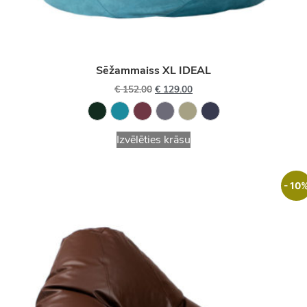
Sēžammaiss XL IDEAL
€
152.00
€
129.00
Izvēlēties krāsu
- 10