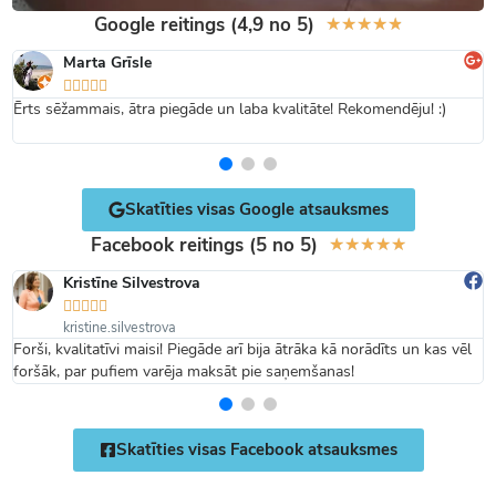
Google reitings (4,9 no 5)
★
★
★
★
★
Marta Grīsle





Ērts sēžammais, ātra piegāde un laba kvalitāte! Rekomendēju! :)
Skatīties visas Google atsauksmes
Facebook reitings (5 no 5)
★
★
★
★
★
Kristīne Silvestrova





kristine.silvestrova
Forši, kvalitatīvi maisi! Piegāde arī bija ātrāka kā norādīts un kas vēl
foršāk, par pufiem varēja maksāt pie saņemšanas!
Skatīties visas Facebook atsauksmes