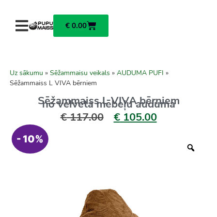
€
0.00
Uz sākumu
»
Sēžammaisu veikals
»
AUDUMA PUFI
»
Sēžammaiss L VIVA bērniem
Sēžammaiss L VIVA bērniem
no velveta mēbeļu auduma
€
117.00
€
105.00
- 10%