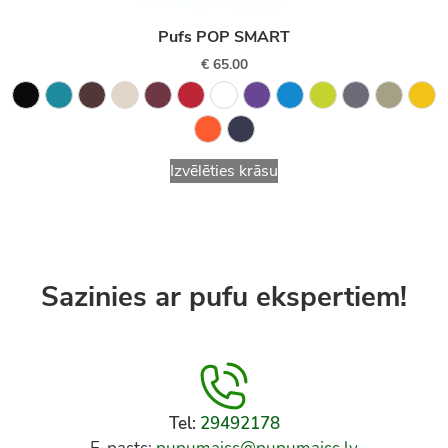
Pufs POP SMART
€
65.00
Izvēlēties krāsu
Sazinies ar pufu ekspertiem!
Tel:
29492178