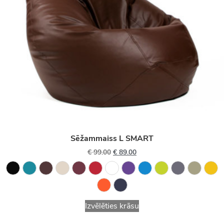
Sēžammaiss L SMART
€
99.00
€
89.00
Izvēlēties krāsu