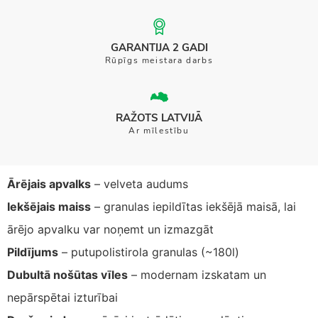
GARANTIJA 2 GADI
Rūpīgs meistara darbs
RAŽOTS LATVIJĀ
Ar mīlestību
Ārējais apvalks
– velveta audums
Iekšējais maiss
– granulas iepildītas iekšējā maisā, lai
ārējo apvalku var noņemt un izmazgāt
Pildījums
– putupolistirola granulas (~180l)
Dubultā nošūtas vīles
– modernam izskatam un
nepārspētai izturībai