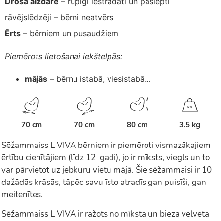
Droša aizdare
– rūpīgi iestrādāti un paslēpti
rāvējslēdzēji – bērni neatvērs
Ērts
– bērniem un pusaudžiem
Piemērots lietošanai iekštelpās:
mājās
– bērnu istabā, viesistabā…
K
G
70 cm
70 cm
80 cm
3.5 kg
Sēžammaiss L VIVA bērniem ir piemēroti vismazākajiem
ērtību cienītājiem (līdz 12 gadi), jo ir mīksts, viegls un to
var pārvietot uz jebkuru vietu mājā. Šie sēžammaisi ir 10
dažādās krāsās, tāpēc savu īsto atradīs gan puisīši, gan
meitenītes.
Sēžammaiss L VIVA ir ražots no mīksta un bieza velveta