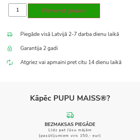
Pievienot grozam
Piegāde visā Latvijā 2-7 darba dienu laikā
Garantija 2 gadi
Atgriez vai apmaini pret citu 14 dienu laikā
Kāpēc PUPU MAISS®?
BEZMAKSAS PIEGĀDE
Līdz pat Jūsu mājām
(pasūtījumiem virs 150,- eur)