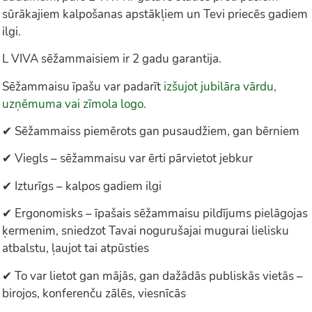
sūrākajiem kalpošanas apstākļiem un Tevi priecēs gadiem
ilgi.
L VIVA sēžammaisiem ir 2 gadu garantija.
Sēžammaisu īpašu var padarīt
izšujot jubilāra vārdu,
uzņēmuma vai zīmola logo.
✔ Sēžammaiss piemērots gan pusaudžiem, gan bērniem
✔ Viegls – sēžammaisu var ērti pārvietot jebkur
✔ Izturīgs – kalpos gadiem ilgi
✔ Ergonomisks – īpašais sēžammaisu pildījums pielāgojas
ķermenim, sniedzot Tavai nogurušajai mugurai lielisku
atbalstu, ļaujot tai atpūsties
✔ To var lietot gan mājās, gan dažādās publiskās vietās –
birojos, konferenču zālēs, viesnīcās