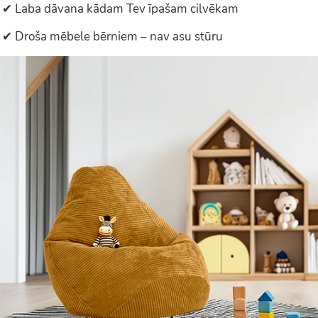
✔ Laba dāvana kādam Tev īpašam cilvēkam
✔ Droša mēbele bērniem – nav asu stūru