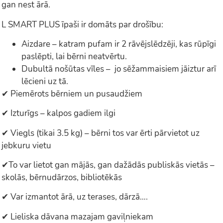
gan nest ārā.
L SMART PLUS īpaši ir domāts par drošību:
Aizdare – katram pufam ir 2 rāvējslēdzēji, kas rūpīgi
paslēpti, lai bērni neatvērtu.
Dubultā nošūtas vīles – jo sēžammaisiem jāiztur arī
lēcieni uz tā.
✔ Piemērots bērniem un pusaudžiem
✔ Izturīgs – kalpos gadiem ilgi
✔ Viegls (tikai 3.5 kg) – bērni tos var ērti pārvietot uz
jebkuru vietu
✔To var lietot gan mājās, gan dažādās publiskās vietās –
skolās, bērnudārzos, bibliotēkās
✔ Var izmantot ārā, uz terases, dārzā….
✔ Lieliska dāvana mazajam gaviļniekam