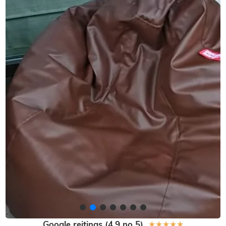
Google reitings (4,9 no 5)
★
★
★
★
★