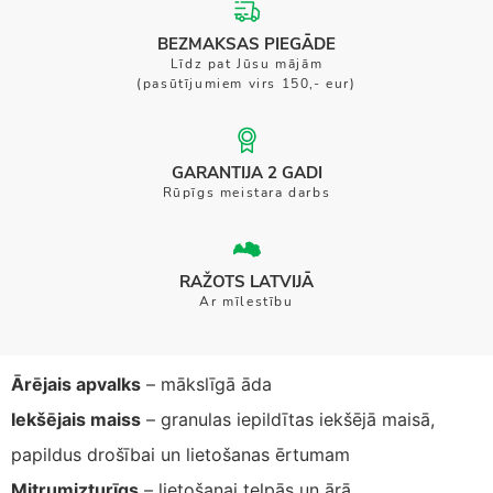
BEZMAKSAS PIEGĀDE
Līdz pat Jūsu mājām
(pasūtījumiem virs 150,- eur)
GARANTIJA 2 GADI
Rūpīgs meistara darbs
RAŽOTS LATVIJĀ
Ar mīlestību
Ārējais apvalks
– mākslīgā āda
Iekšējais maiss
– granulas iepildītas iekšējā maisā,
papildus drošībai un lietošanas ērtumam
Mitrumizturīgs
– lietošanai telpās un ārā