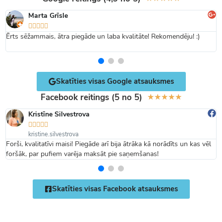
Marta Grīsle





Ērts sēžammais, ātra piegāde un laba kvalitāte! Rekomendēju! :)
Skatīties visas Google atsauksmes
Facebook reitings (5 no 5)
★
★
★
★
★
Kristīne Silvestrova





kristine.silvestrova
Forši, kvalitatīvi maisi! Piegāde arī bija ātrāka kā norādīts un kas vēl
foršāk, par pufiem varēja maksāt pie saņemšanas!
Skatīties visas Facebook atsauksmes