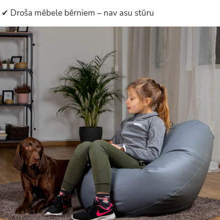
✔ Droša mēbele bērniem – nav asu stūru