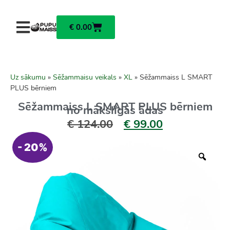
€
0.00
Uz sākumu
»
Sēžammaisu veikals
»
XL
»
Sēžammaiss L SMART
PLUS bērniem
Sēžammaiss L SMART PLUS bērniem
no mākslīgās ādas
€
124.00
€
99.00
- 20%