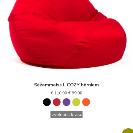
Sēžammaiss L COZY bērniem
€
110.00
€
99.00
Izvēlēties krāsu