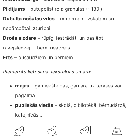
Pildījums
– putupolistirola granulas (~180l)
Dubultā nošūtas vīles
– modernam izskatam un
nepārspētai izturībai
Droša aizdare
– rūpīgi iestrādāti un paslēpti
rāvējslēdzēji – bērni neatvērs
Ērts
– pusaudžiem un bērniem
Piemērots lietošanai iekštelpās un ārā:
mājās
– gan iekštelpās, gan ārā uz terases vai
pagalmā
publiskās vietās
– skolā, bibliotēkā, bērnudārzā,
kafejnīcās…
K
G