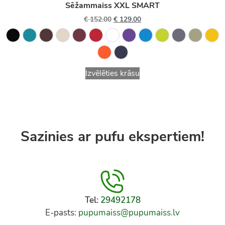
Sēžammaiss XXL SMART
€
152.00
€
129.00
Izvēlēties krāsu
Sazinies ar pufu ekspertiem!
Tel:
29492178
E-pasts:
pupumaiss@pupumaiss.lv