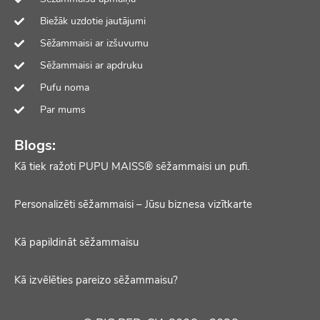
Biežāk uzdotie jautājumi
Sēžammaisi ar izšuvumu
Sēžammaisi ar apdruku
Pufu noma
Par mums
Blogs:
Kā tiek ražoti PUPU MAISS® sēžammaisi un pufi.
Personalizēti sēžammaisi – Jūsu biznesa vizītkarte
Kā papildināt sēžammaisu
Kā izvēlēties pareizo sēžammaisu?