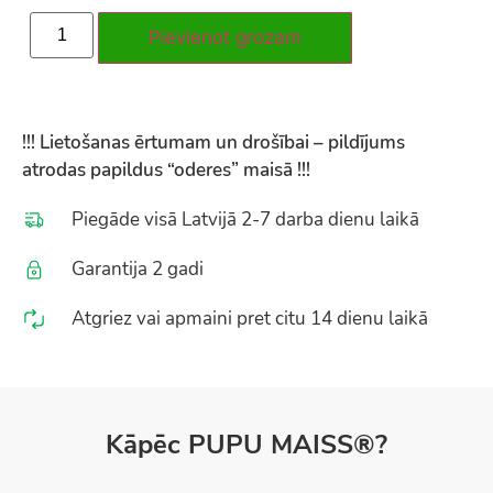
Pievienot grozam
!!! Lietošanas ērtumam un drošībai – pildījums
atrodas papildus “oderes” maisā !!!
Piegāde visā Latvijā 2-7 darba dienu laikā
Garantija 2 gadi
Atgriez vai apmaini pret citu 14 dienu laikā
Kāpēc PUPU MAISS®?