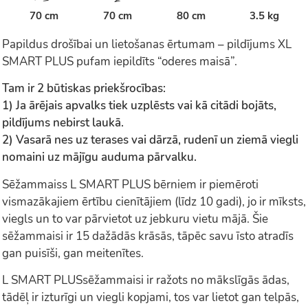
70 cm
70 cm
80 cm
3.5 kg
Papildus drošībai un lietošanas ērtumam – pildījums XL
SMART PLUS pufam iepildīts “oderes maisā”.
Tam ir 2 būtiskas priekšrocības:
1) Ja ārējais apvalks tiek uzplēsts vai kā citādi bojāts,
pildījums nebirst laukā.
2) Vasarā nes uz terases vai dārzā, rudenī un ziemā viegli
nomaini uz mājīgu auduma pārvalku.
Sēžammaiss L SMART PLUS bērniem ir piemēroti
vismazākajiem ērtību cienītājiem (līdz 10 gadi), jo ir mīksts,
viegls un to var pārvietot uz jebkuru vietu mājā. Šie
sēžammaisi ir 15 dažādās krāsās, tāpēc savu īsto atradīs
gan puisīši, gan meitenītes.
L SMART PLUSsēžammaisi ir ražots no mākslīgās ādas,
tādēļ ir izturīgi un viegli kopjami, tos var lietot gan telpās,