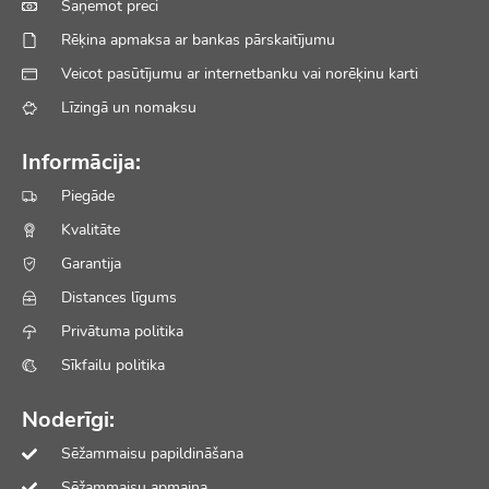
Saņemot preci
Rēķina apmaksa ar bankas pārskaitījumu
Veicot pasūtījumu ar internetbanku vai norēķinu karti
Līzingā un nomaksu
Informācija:
Piegāde
Kvalitāte
Garantija
Distances līgums
Privātuma politika
Sīkfailu politika
Noderīgi:
Sēžammaisu papildināšana
Sēžammaisu apmaiņa