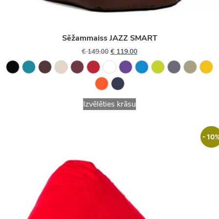
Sēžammaiss JAZZ SMART
€
149.00
€
119.00
Izvēlēties krāsu
- 10