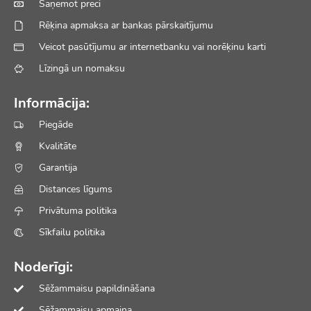
Saņemot preci
Rēķina apmaksa ar bankas pārskaitījumu
Veicot pasūtījumu ar internetbanku vai norēķinu karti
Līzingā un nomaksu
Informācija:
Piegāde
Kvalitāte
Garantija
Distances līgums
Privātuma politika
Sīkfailu politika
Noderīgi:
Sēžammaisu papildināšana
Sēžammaisu apmaiņa