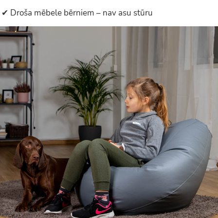
✔ Droša mēbele bērniem – nav asu stūru