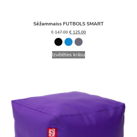
Sēžammaiss FUTBOLS SMART
€
147.00
€
125.00
Izvēlēties krāsu