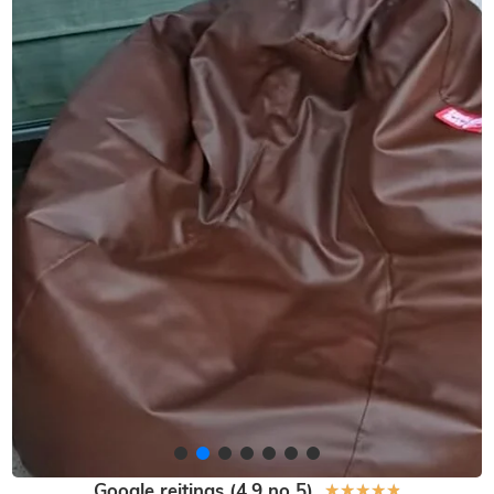
Google reitings (4,9 no 5)
★
★
★
★
★