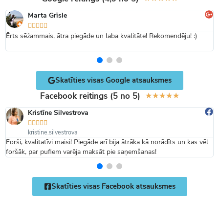
Marta Grīsle





Ērts sēžammais, ātra piegāde un laba kvalitāte! Rekomendēju! :)
Skatīties visas Google atsauksmes
Facebook reitings (5 no 5)
★
★
★
★
★
Kristīne Silvestrova





kristine.silvestrova
Forši, kvalitatīvi maisi! Piegāde arī bija ātrāka kā norādīts un kas vēl
foršāk, par pufiem varēja maksāt pie saņemšanas!
Skatīties visas Facebook atsauksmes