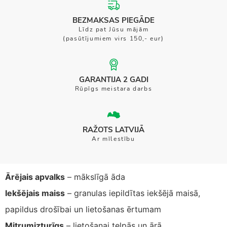
BEZMAKSAS PIEGĀDE
Līdz pat Jūsu mājām
(pasūtījumiem virs 150,- eur)
GARANTIJA 2 GADI
Rūpīgs meistara darbs
RAŽOTS LATVIJĀ
Ar mīlestību
Ārējais apvalks
– mākslīgā āda
Iekšējais maiss
– granulas iepildītas iekšējā maisā,
papildus drošībai un lietošanas ērtumam
Mitrumizturīgs
– lietošanai telpās un ārā