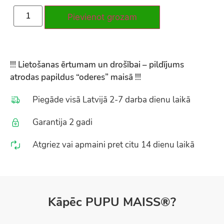
Pievienot grozam
!!! Lietošanas ērtumam un drošībai – pildījums
atrodas papildus “oderes” maisā !!!
Piegāde visā Latvijā 2-7 darba dienu laikā
Garantija 2 gadi
Atgriez vai apmaini pret citu 14 dienu laikā
Kāpēc PUPU MAISS®?