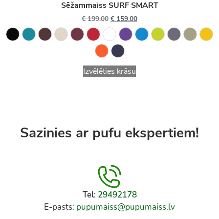
Sēžammaiss SURF SMART
€
199.00
€
159.00
Izvēlēties krāsu
Sazinies ar pufu ekspertiem!
Tel:
29492178
E-pasts:
pupumaiss@pupumaiss.lv