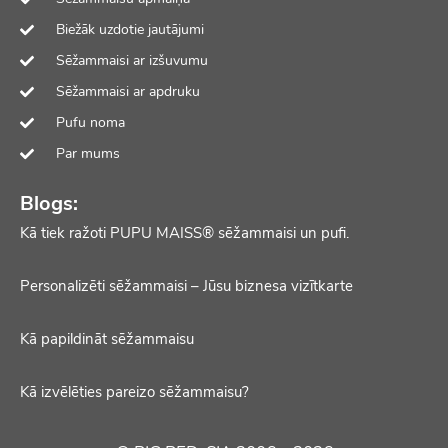
Biežāk uzdotie jautājumi
Sēžammaisi ar izšuvumu
Sēžammaisi ar apdruku
Pufu noma
Par mums
Blogs:
Kā tiek ražoti PUPU MAISS® sēžammaisi un pufi.
Personalizēti sēžammaisi – Jūsu biznesa vizītkarte
Kā papildināt sēžammaisu
Kā izvēlēties pareizo sēžammaisu?