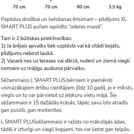
70 cm
70 cm
80 cm
3.5 kg
Papildus drošībai un lietošanas ērtumam – pildījums XL
SMART PLUS pufam iepildīts “oderes maisā”.
Tam ir 2 būtiskas priekšrocības:
1) Ja ārējais apvalks tiek uzplēsts vai kā citādi bojāts,
pildījums nebirst laukā.
2) Vasarā nes uz terases vai dārzā, rudenī un ziemā viegli
nomaini uz mājīgu auduma pārvalku.
Sēžammaiss L SMART PLUS bērniem ir piemēroti
vismazākajiem ērtību cienītājiem (līdz 10 gadi), jo ir mīksts,
viegls un to var pārvietot uz jebkuru vietu mājā. Šie
sēžammaisi ir 15 dažādās krāsās, tāpēc savu īsto atradīs
gan puisīši, gan meitenītes.
L SMART PLUSsēžammaisi ir ražots no mākslīgās ādas,
tādēļ ir izturīgi un viegli kopjami, tos var lietot gan telpās,