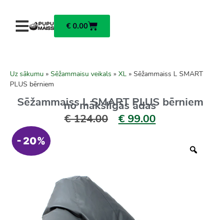
€
0.00
Uz sākumu
»
Sēžammaisu veikals
»
XL
»
Sēžammaiss L SMART
PLUS bērniem
Sēžammaiss L SMART PLUS bērniem
no mākslīgās ādas
€
124.00
€
99.00
- 20%