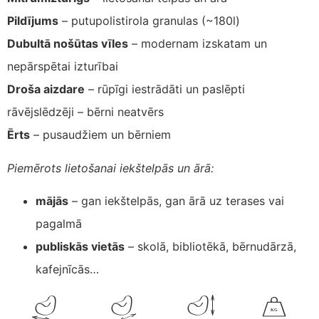
Pildījums
– putupolistirola granulas (~180l)
Dubultā nošūtas vīles
– modernam izskatam un
nepārspētai izturībai
Droša aizdare
– rūpīgi iestrādāti un paslēpti
rāvējslēdzēji – bērni neatvērs
Ērts
– pusaudžiem un bērniem
Piemērots lietošanai iekštelpās un ārā:
mājās
– gan iekštelpās, gan ārā uz terases vai
pagalmā
publiskās vietās
– skolā, bibliotēkā, bērnudārzā,
kafejnīcās…
K
G