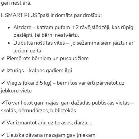
gan nest ārā.
L SMART PLUS īpaši ir domāts par drošību:
Aizdare – katram pufam ir 2 rāvējslēdzēji, kas rūpīgi
paslēpti, lai bērni neatvērtu.
Dubultā nošūtas vīles – jo sēžammaisiem jāiztur arī
lēcieni uz tā.
✔ Piemērots bērniem un pusaudžiem
✔ Izturīgs – kalpos gadiem ilgi
✔ Viegls (tikai 3.5 kg) – bērni tos var ērti pārvietot uz
jebkuru vietu
✔To var lietot gan mājās, gan dažādās publiskās vietās –
skolās, bērnudārzos, bibliotēkās
✔ Var izmantot ārā, uz terases, dārzā….
✔ Lieliska dāvana mazajam gaviļniekam