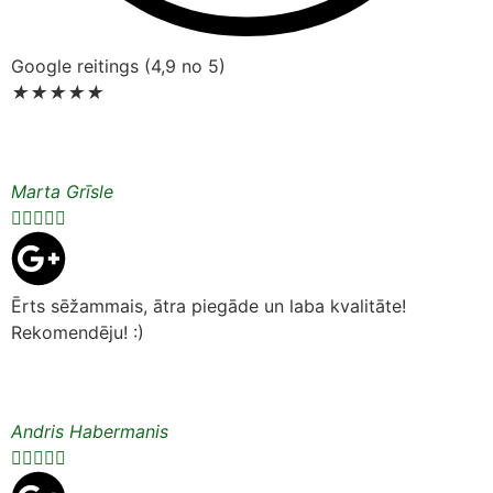
Google reitings (4,9 no 5)
★
★
★
★
★
Marta Grīsle





Ērts sēžammais, ātra piegāde un laba kvalitāte!
Rekomendēju! :)
Andris Habermanis




