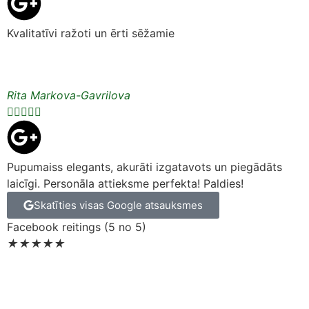
Kvalitatīvi ražoti un ērti sēžamie
Rita Markova-Gavrilova





Pupumaiss elegants, akurāti izgatavots un piegādāts
laicīgi. Personāla attieksme perfekta! Paldies!
Skatīties visas Google atsauksmes
Facebook reitings (5 no 5)
★
★
★
★
★