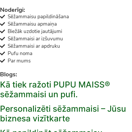
Noderīgi:
Sēžammaisu papildināšana
Sēžammaisu apmaiņa
Biežāk uzdotie jautājumi
Sēžammaisi ar izšuvumu
Sēžammaisi ar apdruku
Pufu noma
Par mums
Blogs:
Kā tiek ražoti PUPU MAISS®
sēžammaisi un pufi.
Personalizēti sēžammaisi – Jūsu
biznesa vizītkarte