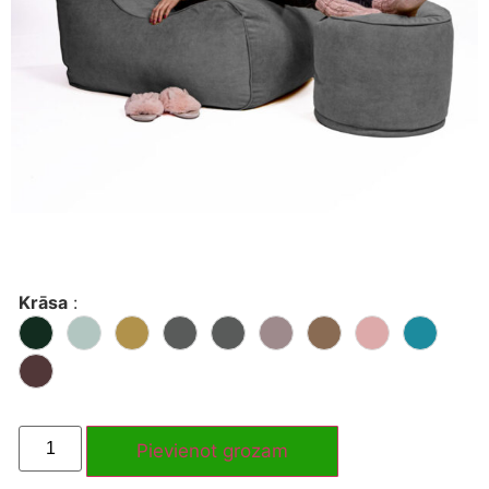
Krāsa
:
Pievienot grozam