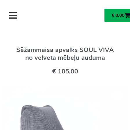
€
0.00
Sēžammaisa apvalks SOUL VIVA
no velveta mēbeļu auduma
€
105.00