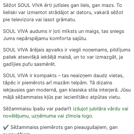
Sēžot SOUL VIVA ērti jutīsies gan liels, gan mazs. To
lieliski var izmantot strādājot ar datoru, vakarā sēžot
pie televizora vai lasot grāmatu.
SOUL VIVA audums ir ļoti mīksts un maigs, tas sniegs
Jums nepārspējamu komforta sajūtu.
SOUL VIVA ārējais apvalks ir viegli noņemams, pildījums
paliek atsevišķā iekšējā maisā, un to var izmazgāt, ja
gadījies pufu sasmērēt.
SOUL VIVA ir kompakts – tas neaizņem daudz vietas,
tāpēc ir piemērots arī mazām telpām. Tā dizains
iekļausies gan modernā, gan klasiska stila interjerā. Jūsu
mājā sēžammaiss kļūs par iecienītāko atpūtas vietu.
Sēžammaisu īpašu var padarīt
izšujot jubilāra vārdu vai
novēlējumu, uzņēmuma vai zīmola logo.
✔ Sēžammaiss piemērots gan pieaugušajiem, gan