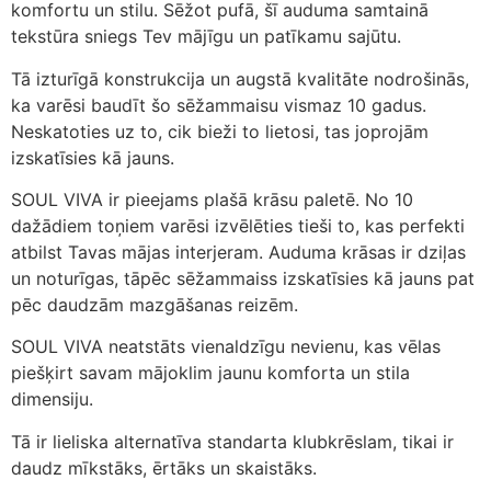
komfortu un stilu. Sēžot pufā, šī auduma samtainā
tekstūra sniegs Tev mājīgu un patīkamu sajūtu.
Tā izturīgā konstrukcija un augstā kvalitāte nodrošinās,
ka varēsi baudīt šo sēžammaisu vismaz 10 gadus.
Neskatoties uz to, cik bieži to lietosi, tas joprojām
izskatīsies kā jauns.
SOUL VIVA ir pieejams plašā krāsu paletē. No 10
dažādiem toņiem varēsi izvēlēties tieši to, kas perfekti
atbilst Tavas mājas interjeram. Auduma krāsas ir dziļas
un noturīgas, tāpēc sēžammaiss izskatīsies kā jauns pat
pēc daudzām mazgāšanas reizēm.
SOUL VIVA neatstāts vienaldzīgu nevienu, kas vēlas
piešķirt savam mājoklim jaunu komforta un stila
dimensiju.
Tā ir lieliska alternatīva standarta klubkrēslam, tikai ir
daudz mīkstāks, ērtāks un skaistāks.