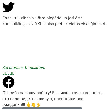
Es teiktu, zibeniski ātra piegāde un ļoti ērta
komunikācija. Uz XXL maisa pietiek vietas visai ģimenei.
Konstantins Dimsakovs





Спасибо за вашу работу! Вышивка, качество, цвет...
это надо видеть в живую, превысили все
ожидания!!! 👍👏👌