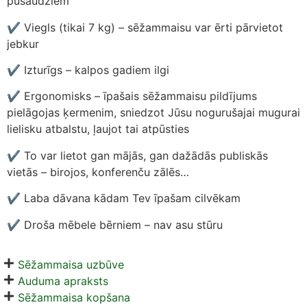
pusaudžiem
✔ Viegls (tikai 7 kg) – sēžammaisu var ērti pārvietot
jebkur
✔ Izturīgs – kalpos gadiem ilgi
✔ Ergonomisks – īpašais sēžammaisu pildījums
pielāgojas ķermenim, sniedzot Jūsu nogurušajai mugurai
lielisku atbalstu, ļaujot tai atpūsties
✔ To var lietot gan mājās, gan dažādās publiskās
vietās – birojos, konferenču zālēs…
✔ Laba dāvana kādam Tev īpašam cilvēkam
✔ Droša mēbele bērniem – nav asu stūru
Sēžammaisa uzbūve
Auduma apraksts
Sēžammaisa kopšana