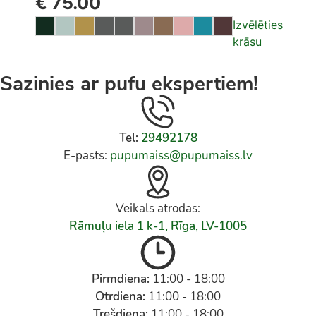
€
75.00
Izvēlēties
krāsu
Sazinies ar pufu ekspertiem!
Tel:
29492178
E-pasts:
pupumaiss@pupumaiss.lv
Veikals atrodas:
Rāmuļu iela 1 k-1, Rīga, LV-1005
Pirmdiena:
11:00 - 18:00
Otrdiena:
11:00 - 18:00
Trešdiena:
11:00 - 18:00