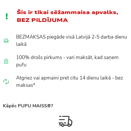
Šis ir tikai sēžammaisa apvalks,
BEZ PILDĪJUMA
BEZMAKSAS piegāde visā Latvijā 2-5 darba dienu
laikā
100% drošs pirkums - vari maksāt, kad saņem
pufu
Atgriez vai apmaini pret citu 14 dienu laikā - bez
maksas*
Kāpēc PUPU MAISS®?