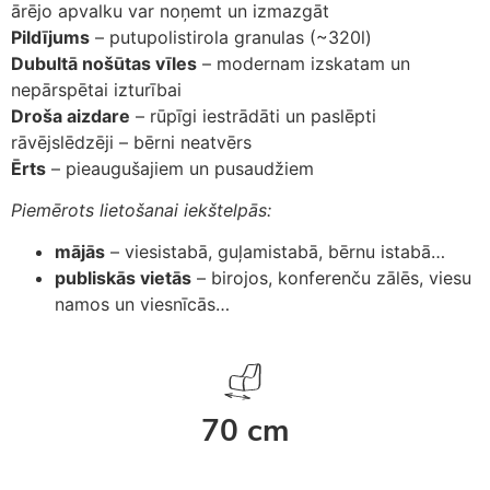
ārējo apvalku var noņemt un izmazgāt
Pildījums
– putupolistirola granulas (~320l)
Dubultā nošūtas vīles
– modernam izskatam un
nepārspētai izturībai
Droša aizdare
– rūpīgi iestrādāti un paslēpti
rāvējslēdzēji – bērni neatvērs
Ērts
– pieaugušajiem un pusaudžiem
Piemērots lietošanai iekštelpās:
mājās
– viesistabā, guļamistabā, bērnu istabā…
publiskās vietās
– birojos, konferenču zālēs, viesu
namos un viesnīcās…
70 cm