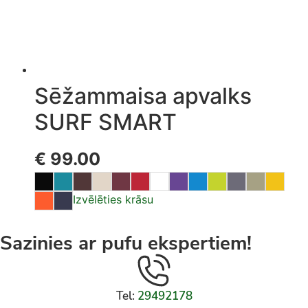
Sēžammaisa apvalks
SURF SMART
€
99.00
Izvēlēties krāsu
Sazinies ar pufu ekspertiem!
Tel:
29492178