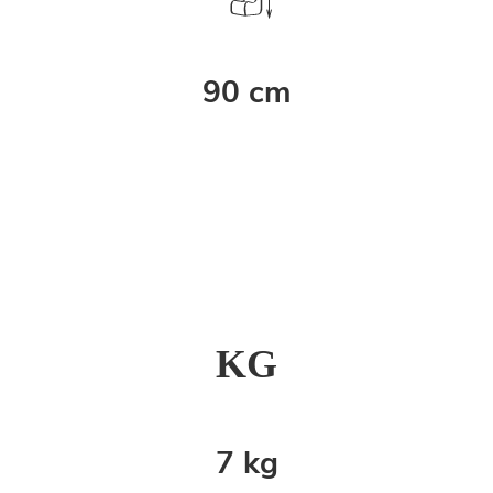
90 cm
K
G
7 kg