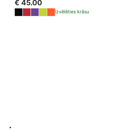
€
45.00
Izvēlēties krāsu