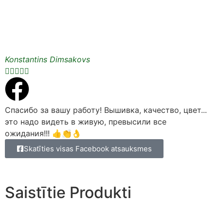
Konstantins Dimsakovs





Спасибо за вашу работу! Вышивка, качество, цвет...
это надо видеть в живую, превысили все
ожидания!!! 👍👏👌
Skatīties visas Facebook atsauksmes
Saistītie Produkti