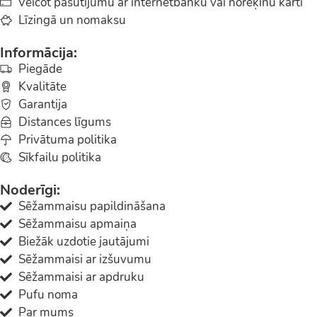
Veicot pasūtījumu ar internetbanku vai norēķinu karti
Līzingā un nomaksu
Informācija:
Piegāde
Kvalitāte
Garantija
Distances līgums
Privātuma politika
Sīkfailu politika
Noderīgi:
Sēžammaisu papildināšana
Sēžammaisu apmaiņa
Biežāk uzdotie jautājumi
Sēžammaisi ar izšuvumu
Sēžammaisi ar apdruku
Pufu noma
Par mums