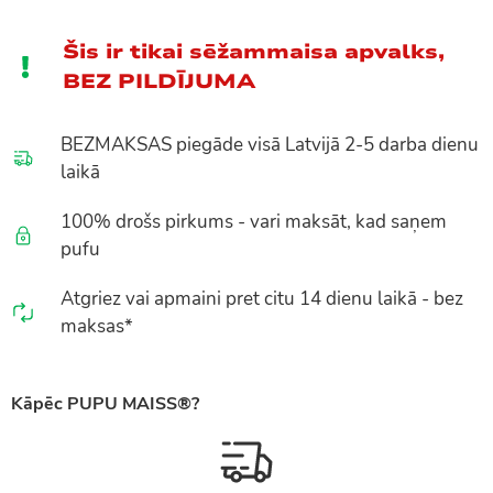
Šis ir tikai sēžammaisa apvalks,
BEZ PILDĪJUMA
BEZMAKSAS piegāde visā Latvijā 2-5 darba dienu
laikā
100% drošs pirkums - vari maksāt, kad saņem
pufu
Atgriez vai apmaini pret citu 14 dienu laikā - bez
maksas*
Kāpēc PUPU MAISS®?