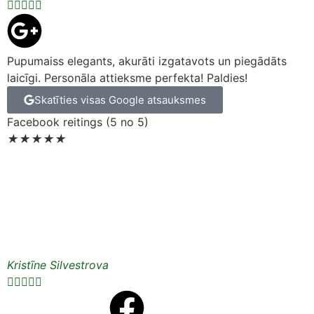





Pupumaiss elegants, akurāti izgatavots un piegādāts
laicīgi. Personāla attieksme perfekta! Paldies!
Skatīties visas Google atsauksmes
Facebook reitings (5 no 5)
★
★
★
★
★
Kristīne Silvestrova




