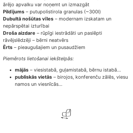
ārējo apvalku var noņemt un izmazgāt
Pildījums
– putupolistirola granulas (~300l)
Dubultā nošūtas vīles
– modernam izskatam un
nepārspētai izturībai
Droša aizdare
– rūpīgi iestrādāti un paslēpti
rāvējslēdzēji – bērni neatvērs
Ērts
– pieaugušajiem un pusaudžiem
Piemērots lietošanai iekštelpās:
mājās
– viesistabā, guļamistabā, bērnu istabā…
publiskās vietās
– birojos, konferenču zālēs, viesu
namos un viesnīcās…