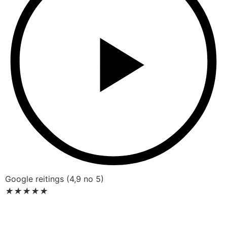
Google reitings (4,9 no 5)
★
★
★
★
★