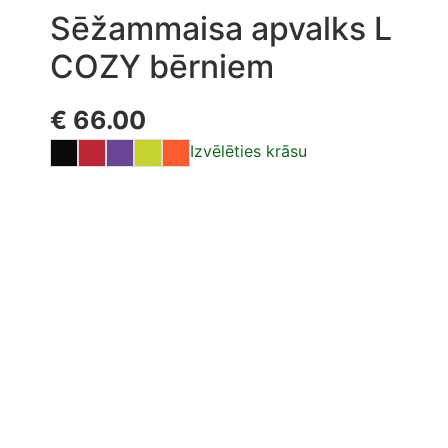
Sēžammaisa apvalks L
COZY bērniem
€
66.00
Izvēlēties krāsu