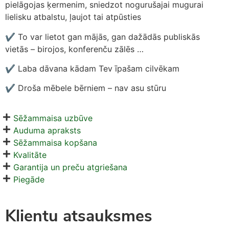
pielāgojas ķermenim, sniedzot nogurušajai mugurai
lielisku atbalstu, ļaujot tai atpūsties
✔ To var lietot gan mājās, gan dažādās publiskās
vietās – birojos, konferenču zālēs …
✔ Laba dāvana kādam Tev īpašam cilvēkam
✔ Droša mēbele bērniem – nav asu stūru
Sēžammaisa uzbūve
Auduma apraksts
Sēžammaisa kopšana
Kvalitāte
Garantija un preču atgriešana
Piegāde
Klientu atsauksmes