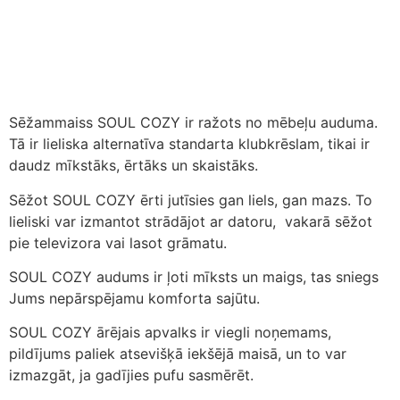
Sēžammaiss SOUL COZY ir ražots no mēbeļu auduma.
Tā ir lieliska alternatīva standarta klubkrēslam, tikai ir
daudz mīkstāks, ērtāks un skaistāks.
Sēžot SOUL COZY ērti jutīsies gan liels, gan mazs. To
lieliski var izmantot strādājot ar datoru, vakarā sēžot
pie televizora vai lasot grāmatu.
SOUL COZY audums ir ļoti mīksts un maigs, tas sniegs
Jums nepārspējamu komforta sajūtu.
SOUL COZY ārējais apvalks ir viegli noņemams,
pildījums paliek atsevišķā iekšējā maisā, un to var
izmazgāt, ja gadījies pufu sasmērēt.