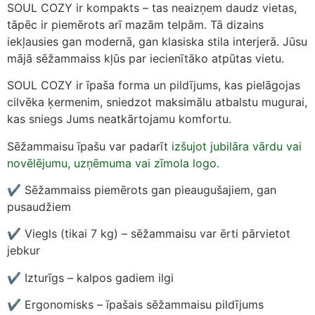
SOUL COZY ir kompakts – tas neaizņem daudz vietas,
tāpēc ir piemērots arī mazām telpām. Tā dizains
iekļausies gan modernā, gan klasiska stila interjerā. Jūsu
mājā sēžammaiss kļūs par iecienītāko atpūtas vietu.
SOUL COZY ir īpaša forma un pildījums, kas pielāgojas
cilvēka ķermenim, sniedzot maksimālu atbalstu mugurai,
kas sniegs Jums neatkārtojamu komfortu.
Sēžammaisu īpašu var padarīt
izšujot jubilāra vārdu vai
novēlējumu, uzņēmuma vai zīmola logo.
✔ Sēžammaiss piemērots gan pieaugušajiem, gan
pusaudžiem
✔ Viegls (tikai 7 kg) – sēžammaisu var ērti pārvietot
jebkur
✔ Izturīgs – kalpos gadiem ilgi
✔ Ergonomisks – īpašais sēžammaisu pildījums