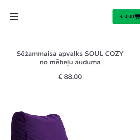
€
0.00
Sēžammaisa apvalks SOUL COZY
no mēbeļu auduma
€
88.00