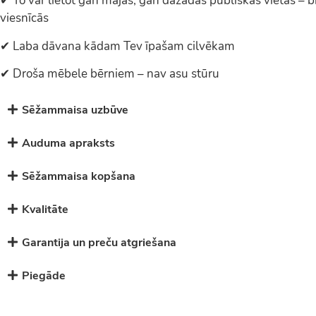
✔ To var lietot gan mājās, gan dažādās publiskās vietās – bi
viesnīcās
✔ Laba dāvana kādam Tev īpašam cilvēkam
✔ Droša mēbele bērniem – nav asu stūru
Sēžammaisa uzbūve
Auduma apraksts
Sēžammaisa kopšana
Kvalitāte
Garantija un preču atgriešana
Piegāde