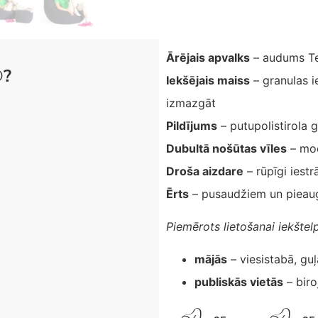
Ārējais apvalks
– audums T
®?
Iekšējais maiss
– granulas i
izmazgāt
Pildījums
– putupolistirola 
Dubultā nošūtas vīles
– mod
Droša aizdare
– rūpīgi iestr
Ērts
– pusaudžiem un pieau
Piemērots lietošanai iekštel
mājās
– viesistabā, gu
publiskās vietās
– biro