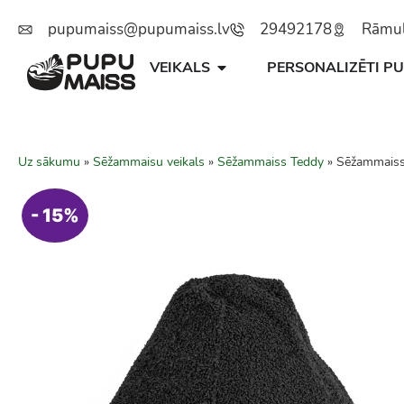
pupumaiss@pupumaiss.lv
29492178
Rāmuļu
VEIKALS
PERSONALIZĒTI PU
Uz sākumu
»
Sēžammaisu veikals
»
Sēžammaiss Teddy
»
Sēžammais
- 15%