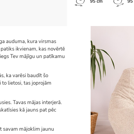
95 cm
95
īga auduma, kura virsmas
fs patiks ikvienam, kas novērtē
niegs Tev mājīgu un patīkamu
s, ka varēsi baudīt šo
to lietosi, tas joprojām
sies. Tavas mājas interjerā.
katīsies kā jauns pat pēc
rt savam mājoklim jaunu