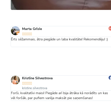
Marta Grīsle





Ērts sēžammais, ātra piegāde un laba kvalitāte! Rekomendēju! :)
Kristīne Silvestrova





kristine.silvestrova
надо
Forši, kvalitatīvi maisi! Piegāde arī bija ātrāka kā norādīts un kas
vēl foršāk, par pufiem varēja maksāt pie saņemšanas!