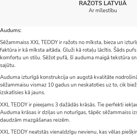
RAŽOTS LATVIJĀ
Ar mīlestību
Audums:
Sēžammaiss XXL TEDDY ir ražots no mīksta, bieza un iztur
faktūra ir kā mīksta aitāda. Gluži kā rotaļu lācītis. Šāds pu
komfortu un stilu. Sēžot pufā, šī auduma maigā tekstūra s
sajūtu.
Auduma izturīgā konstrukcija un augstā kvalitāte nodrošinā
sēžammaisu vismaz 10 gadus un neskatoties uz to, cik bieži 
izskatīsies kā jauns.
XXL TEDDY ir pieejams 3 dažādās krāsās. Tie perfekti iekļau
Auduma krāsas ir dziļas un noturīgas, tāpēc sēžammaiss izs
daudzām mazgāšanas reizēm.
XXL TEDDY neatstās vienaldzīgu nevienu, kas vēlas piešķi