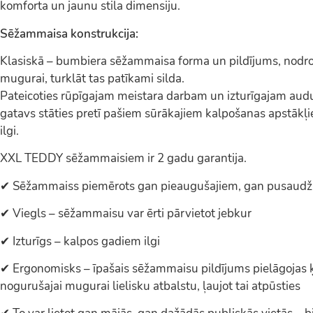
komforta un jaunu stila dimensiju.
Sēžammaisa konstrukcija:
Klasiskā – bumbiera sēžammaisa forma un pildījums, nodroš
mugurai, turklāt tas patīkami silda.
Pateicoties rūpīgajam meistara darbam un izturīgajam au
gatavs stāties pretī pašiem sūrākajiem kalpošanas apstākļ
ilgi.
XXL TEDDY sēžammaisiem ir 2 gadu garantija.
✔ Sēžammaiss piemērots gan pieaugušajiem, gan pusaud
✔ Viegls – sēžammaisu var ērti pārvietot jebkur
✔ Izturīgs – kalpos gadiem ilgi
✔ Ergonomisks – īpašais sēžammaisu pildījums pielāgojas 
nogurušajai mugurai lielisku atbalstu, ļaujot tai atpūsties