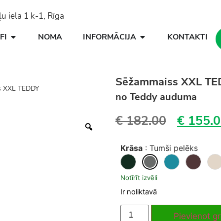
 iela 1 k-1, Rīga
FI
NOMA
INFORMĀCIJA
KONTAKTI
Sēžammaiss XXL T
s XXL TEDDY
no Teddy auduma
€
182.00
€
155.0
Krāsa
:
Tumši pelēks
Notīrīt izvēli
Ir noliktavā
Pievienot g