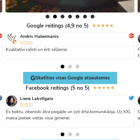
Google reitings (4,9 no 5)
★
★
★
★
★
Andris Habermanis





Kvalitatīvi ražoti un ērti sēžamie
P
P
Skatīties visas Google atsauksmes
Facebook reitings (5 no 5)
★
★
★
★
★
Liene Lakstīgala





Es teiktu, zibeniski ātra piegāde un ļoti ērta komunikācija. Uz XXL
maisa pietiek vietas visai ģimenei.