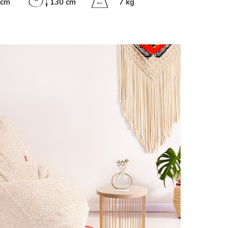
 cm
130 cm
7 kg
K
G