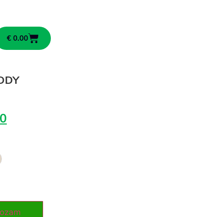
€
0.00
EDDY
0
rozam