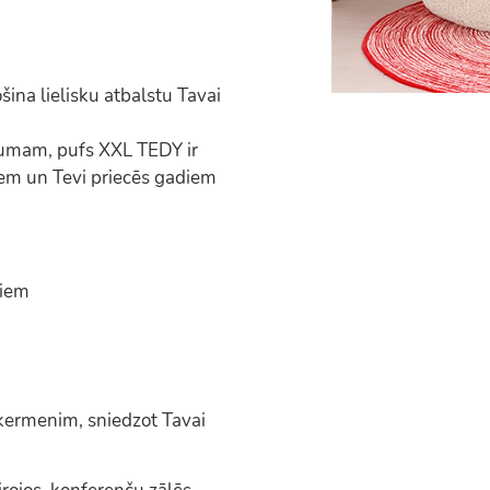
ina lielisku atbalstu Tavai
dumam, pufs XXL TEDY ir
iem un Tevi priecēs gadiem
žiem
ķermenim, sniedzot Tavai