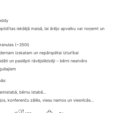
eddy
epildītas iekšējā maisā, lai ārējo apvalku var noņemt un
granulas (~350l)
ernam izskatam un nepārspētai izturībai
ādāti un paslēpti rāvējslēdzēji – bērni neatvērs
gušajiem
pās:
ļamistabā, bērnu istabā…
jos, konferenču zālēs, viesu namos un viesnīcās…