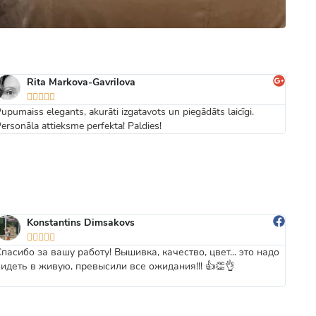
Rita Markova-Gavrilova





upumaiss elegants, akurāti izgatavots un piegādāts laicīgi.
Ērts 
ersonāla attieksme perfekta! Paldies!
Konstantins Dimsakovs





Спасибо за вашу работу! Вышивка, качество, цвет... это надо
Forši
видеть в живую, превысили все ожидания!!! 👍👏👌
vēl f