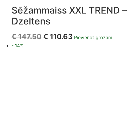
Sēžammaiss XXL TREND –
Dzeltens
€
147.50
€
110.63
Pievienot grozam
- 14%