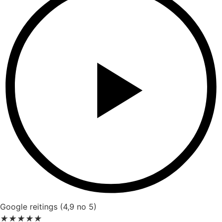
Google reitings (4,9 no 5)
★
★
★
★
★