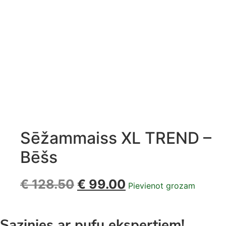
Sēžammaiss XL TREND –
Bēšs
€
128.50
€
99.00
Pievienot grozam
Sazinies ar pufu ekspertiem!