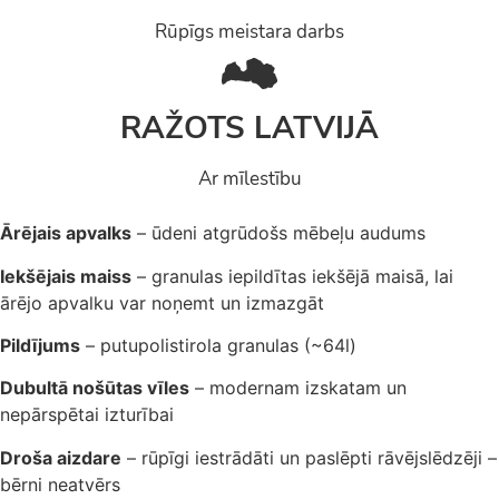
Rūpīgs meistara darbs
RAŽOTS LATVIJĀ
Ar mīlestību
Ārējais apvalks
– ūdeni atgrūdošs mēbeļu audums
Iekšējais maiss
– granulas iepildītas iekšējā maisā, lai
ārējo apvalku var noņemt un izmazgāt
Pildījums
– putupolistirola granulas (~64l)
Dubultā nošūtas vīles
– modernam izskatam un
nepārspētai izturībai
Droša aizdare
– rūpīgi iestrādāti un paslēpti rāvējslēdzēji –
bērni neatvērs