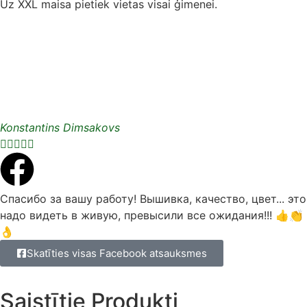
Uz XXL maisa pietiek vietas visai ģimenei.
Konstantins Dimsakovs





Спасибо за вашу работу! Вышивка, качество, цвет... это
надо видеть в живую, превысили все ожидания!!! 👍👏
👌
Skatīties visas Facebook atsauksmes
Saistītie Produkti