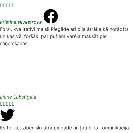





kristine.silvestrova
Forši, kvalitatīvi maisi! Piegāde arī bija ātrāka kā norādīts
un kas vēl foršāk, par pufiem varēja maksāt pie
saņemšanas!
Liene Lakstīgala





Es teiktu, zibeniski ātra piegāde un ļoti ērta komunikācija.