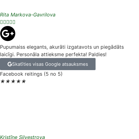
Rita Markova-Gavrilova





Pupumaiss elegants, akurāti izgatavots un piegādāts
laicīgi. Personāla attieksme perfekta! Paldies!
Skatīties visas Google atsauksmes
Facebook reitings (5 no 5)
★
★
★
★
★
Kristīne Silvestrova