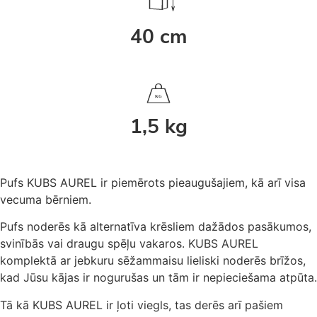
40 cm
K
G
1,5 kg
Pufs KUBS AUREL ir piemērots pieaugušajiem, kā arī visa
vecuma bērniem.
Pufs noderēs kā alternatīva krēsliem dažādos pasākumos,
svinībās vai draugu spēļu vakaros. KUBS AUREL
komplektā ar jebkuru sēžammaisu lieliski noderēs brīžos,
kad Jūsu kājas ir nogurušas un tām ir nepieciešama atpūta.
Tā kā KUBS AUREL ir ļoti viegls, tas derēs arī pašiem