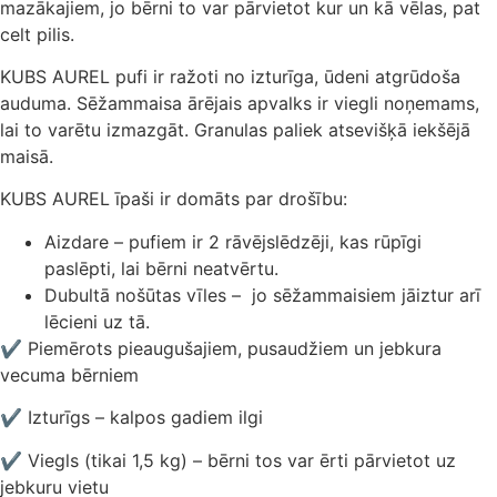
mazākajiem, jo bērni to var pārvietot kur un kā vēlas, pat
celt pilis.
KUBS AUREL pufi ir ražoti no izturīga, ūdeni atgrūdoša
auduma. Sēžammaisa ārējais apvalks ir viegli noņemams,
lai to varētu izmazgāt. Granulas paliek atsevišķā iekšējā
maisā.
KUBS AUREL īpaši ir domāts par drošību:
Aizdare – pufiem ir 2 rāvējslēdzēji, kas rūpīgi
paslēpti, lai bērni neatvērtu.
Dubultā nošūtas vīles – jo sēžammaisiem jāiztur arī
lēcieni uz tā.
✔ Piemērots pieaugušajiem, pusaudžiem un jebkura
vecuma bērniem
✔ Izturīgs – kalpos gadiem ilgi
✔ Viegls (tikai 1,5 kg) – bērni tos var ērti pārvietot uz
jebkuru vietu