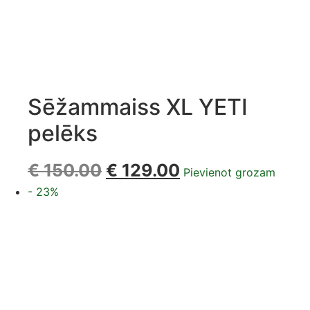
Sēžammaiss XL YETI
pelēks
€
150.00
€
129.00
Pievienot grozam
- 23%