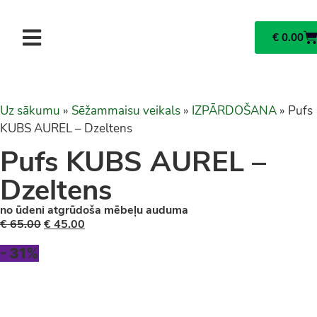
€
0.00
Uz sākumu
»
Sēžammaisu veikals
»
IZPĀRDOŠANA
»
Pufs
KUBS AUREL – Dzeltens
Pufs KUBS AUREL –
Dzeltens
no ūdeni atgrūdoša mēbeļu auduma
€
65.00
€
45.00
- 31%