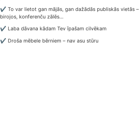
✔ To var lietot gan mājās, gan dažādās publiskās vietās –
birojos, konferenču zālēs…
✔ Laba dāvana kādam Tev īpašam cilvēkam
✔ Droša mēbele bērniem – nav asu stūru