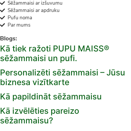
Sēžammaisi ar izšuvumu
Sēžammaisi ar apdruku
Pufu noma
Par mums
Blogs:
Kā tiek ražoti PUPU MAISS®
sēžammaisi un pufi.
Personalizēti sēžammaisi – Jūsu
biznesa vizītkarte
Kā papildināt sēžammaisu
Kā izvēlēties pareizo
sēžammaisu?