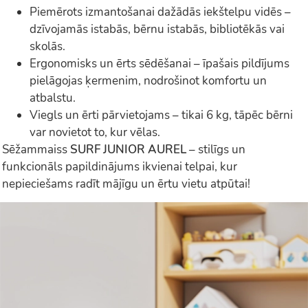
Piemērots izmantošanai dažādās iekštelpu vidēs –
dzīvojamās istabās, bērnu istabās, bibliotēkās vai
skolās.
Ergonomisks un ērts sēdēšanai – īpašais pildījums
pielāgojas ķermenim, nodrošinot komfortu un
atbalstu.
Viegls un ērti pārvietojams – tikai 6 kg, tāpēc bērni
var novietot to, kur vēlas.
Sēžammaiss
SURF JUNIOR AUREL
– stilīgs un
funkcionāls papildinājums ikvienai telpai, kur
nepieciešams radīt mājīgu un ērtu vietu atpūtai!