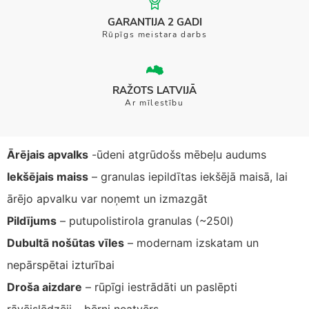
GARANTIJA 2 GADI
Rūpīgs meistara darbs
RAŽOTS LATVIJĀ
Ar mīlestību
Ārējais apvalks
-ūdeni atgrūdošs mēbeļu audums
Iekšējais maiss
– granulas iepildītas iekšējā maisā, lai
ārējo apvalku var noņemt un izmazgāt
Pildījums
– putupolistirola granulas (~250l)
Dubultā nošūtas vīles
– modernam izskatam un
nepārspētai izturībai
Droša aizdare
– rūpīgi iestrādāti un paslēpti