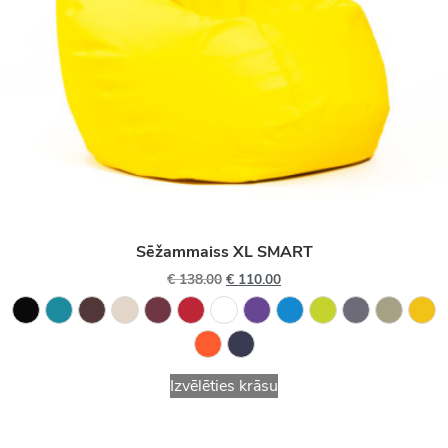
Sēžammaiss XL SMART
€
138.00
€
110.00
Izvēlēties krāsu