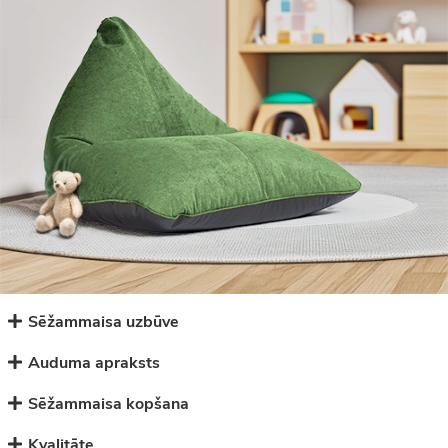
Sēžammaisa uzbūve
Auduma apraksts
Sēžammaisa kopšana
Kvalitāte