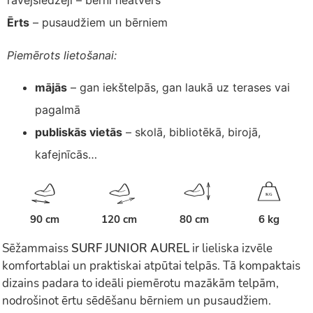
rāvējslēdzēji – bērni neatvērs
Ērts
– pusaudžiem un bērniem
Piemērots lietošanai:
mājās
– gan iekštelpās, gan laukā uz terases vai
pagalmā
publiskās vietās
– skolā, bibliotēkā, birojā,
kafejnīcās…
K
G
90 cm
120 cm
80 cm
6 kg
Sēžammaiss
SURF JUNIOR AUREL
ir lieliska izvēle
komfortablai un praktiskai atpūtai telpās. Tā kompaktais
dizains padara to ideāli piemērotu mazākām telpām,
nodrošinot ērtu sēdēšanu bērniem un pusaudžiem.