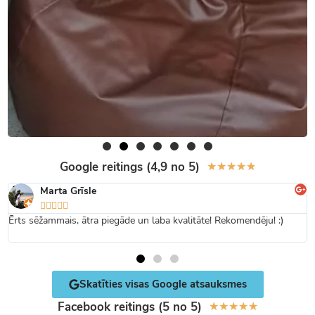
Google reitings (4,9 no 5)
★
★
★
★
★
Marta Grīsle





Ērts sēžammais, ātra piegāde un laba kvalitāte! Rekomendēju! :)
Skatīties visas Google atsauksmes
Facebook reitings (5 no 5)
★
★
★
★
★