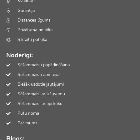
Kvalitāte
Garantija
Distances līgums
Privātuma politika
Sīkfailu politika
Noderīgi:
Sēžammaisu papildināšana
Sēžammaisu apmaiņa
Biežāk uzdotie jautājumi
Sēžammaisi ar izšuvumu
Sēžammaisi ar apdruku
Pufu noma
Par mums
Blogs: