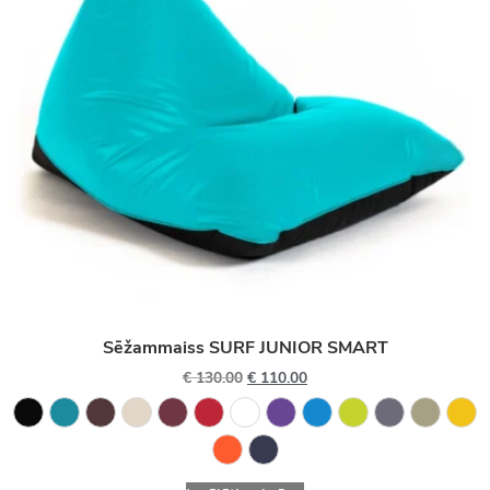
Sēžammaiss SURF JUNIOR SMART
€
130.00
€
110.00