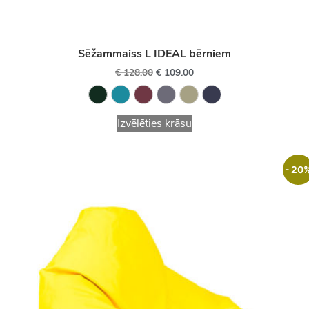
Sēžammaiss L IDEAL bērniem
€
128.00
€
109.00
Izvēlēties krāsu
- 20