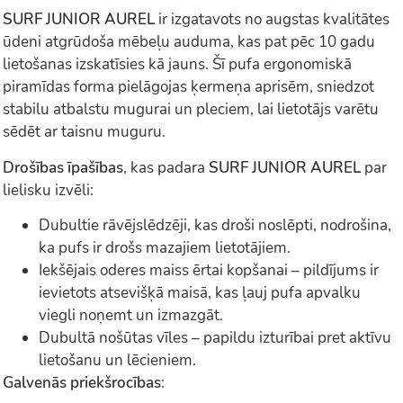
SURF JUNIOR AUREL
ir izgatavots no augstas kvalitātes
ūdeni atgrūdoša mēbeļu auduma, kas pat pēc 10 gadu
lietošanas izskatīsies kā jauns. Šī pufa ergonomiskā
piramīdas forma pielāgojas ķermeņa aprisēm, sniedzot
stabilu atbalstu mugurai un pleciem, lai lietotājs varētu
sēdēt ar taisnu muguru.
Drošības īpašības
, kas padara
SURF JUNIOR AUREL
par
lielisku izvēli:
Dubultie rāvējslēdzēji, kas droši noslēpti, nodrošina,
ka pufs ir drošs mazajiem lietotājiem.
Iekšējais oderes maiss ērtai kopšanai – pildījums ir
ievietots atsevišķā maisā, kas ļauj pufa apvalku
viegli noņemt un izmazgāt.
Dubultā nošūtas vīles – papildu izturībai pret aktīvu
lietošanu un lēcieniem.
Galvenās priekšrocības
: