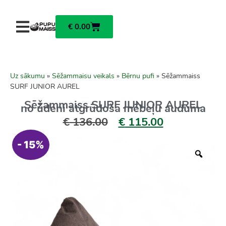
€
0.00
Uz sākumu
»
Sēžammaisu veikals
»
Bērnu pufi
»
Sēžammaiss
SURF JUNIOR AUREL
Sēžammaiss SURF JUNIOR AUREL
no ūdeni atgrūdoša mēbeļu auduma
€
136.00
€
115.00
- 15%