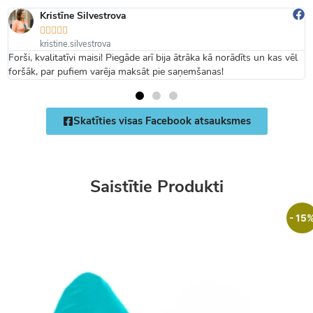
Kristīne Silvestrova





kristine.silvestrova
Forši, kvalitatīvi maisi! Piegāde arī bija ātrāka kā norādīts un kas vēl
foršāk, par pufiem varēja maksāt pie saņemšanas!
Skatīties visas Facebook atsauksmes
Saistītie Produkti
- 15