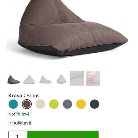
Krāsa
:
Brūns
Notīrīt izvēli
Ir noliktavā
Pievienot grozam