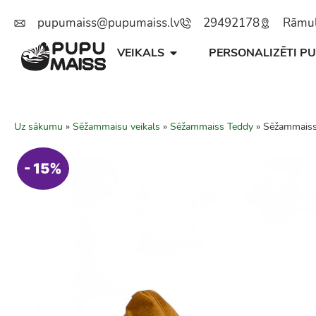
pupumaiss@pupumaiss.lv
29492178
Rāmuļu
VEIKALS
PERSONALIZĒTI PU
Uz sākumu
»
Sēžammaisu veikals
»
Sēžammaiss Teddy
»
Sēžammais
- 15%