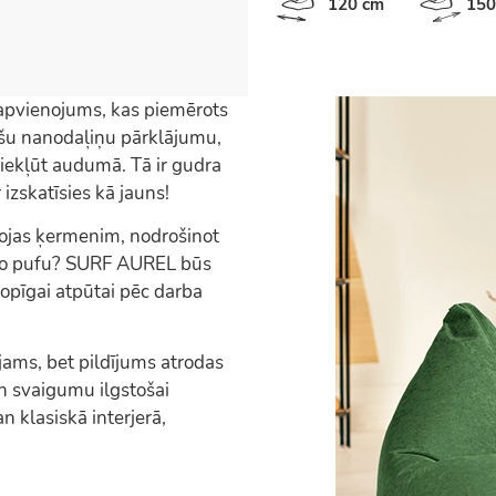
120 cm
150
apvienojums, kas piemērots
ašu nanodaļiņu pārklājumu,
iekļūt audumā. Tā ir gudra
 izskatīsies kā jauns!
gojas ķermenim, nodrošinot
āko pufu? SURF AUREL būs
 kopīgai atpūtai pēc darba
ams, bet pildījums atrodas
n svaigumu ilgstošai
n klasiskā interjerā,