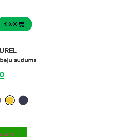
€
0.00
AUREL
ēbeļu auduma
0
rozam