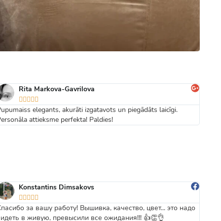
Rita Markova-Gavrilova





upumaiss elegants, akurāti izgatavots un piegādāts laicīgi.
Ērts 
ersonāla attieksme perfekta! Paldies!
Konstantins Dimsakovs





Спасибо за вашу работу! Вышивка, качество, цвет... это надо
Forši
видеть в живую, превысили все ожидания!!! 👍👏👌