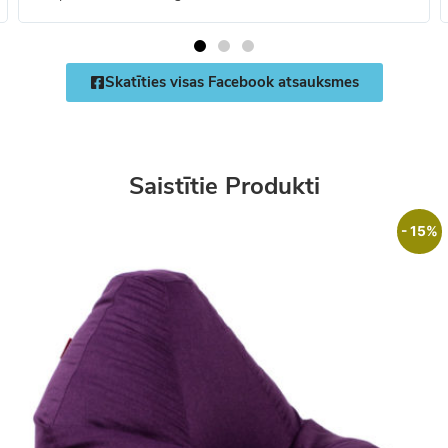
Skatīties visas Facebook atsauksmes
Saistītie Produkti
- 15%