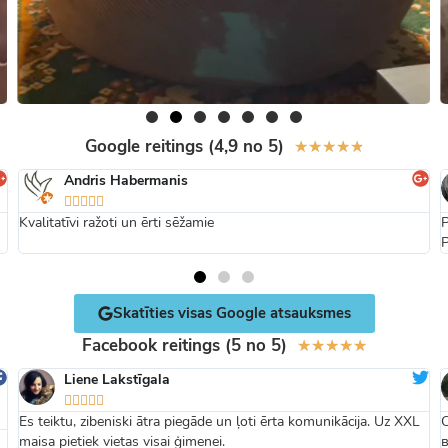
Google reitings (4,9 no 5)
★
★
★
★
★
Andris Habermanis





Kvalitatīvi ražoti un ērti sēžamie
P
P
Skatīties visas Google atsauksmes
Facebook reitings (5 no 5)
★
★
★
★
★
Liene Lakstīgala





Es teiktu, zibeniski ātra piegāde un ļoti ērta komunikācija. Uz XXL
maisa pietiek vietas visai ģimenei.