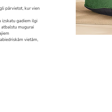
li pārvietot, kur vien
 izskatu gadiem ilgi
 atbalstu mugurai
ajiem
sabiedriskām vietām,