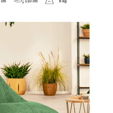
 cm
110 cm
8 kg
K
G