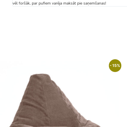
vēl foršāk, par pufiem varēja maksāt pie saņemšanas!
- 15%