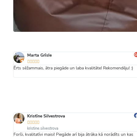
Marta Grīsle





Ērts sēžammais, ātra piegāde un laba kvalitāte! Rekomendēju! :)
Kristīne Silvestrova





kristine.silvestrova
надо
Forši, kvalitatīvi maisi! Piegāde arī bija ātrāka kā norādīts un kas