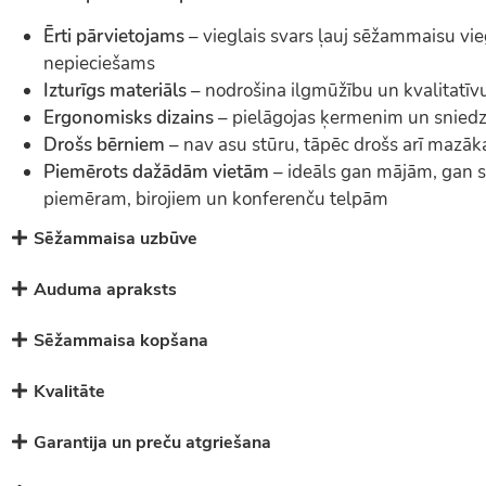
Ērti pārvietojams
– vieglais svars ļauj sēžammaisu vieg
nepieciešams
Izturīgs materiāls
– nodrošina ilgmūžību un kvalitatīvu
Ergonomisks dizains
– pielāgojas ķermenim un sniedz
Drošs bērniem
– nav asu stūru, tāpēc drošs arī mazāk
Piemērots dažādām vietām
– ideāls gan mājām, gan 
piemēram, birojiem un konferenču telpām
Sēžammaisa uzbūve
Auduma apraksts
Sēžammaisa kopšana
Kvalitāte
Garantija un preču atgriešana