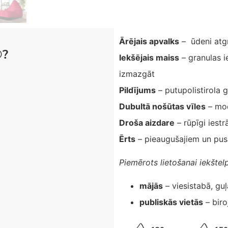
Ārējais apvalks
– ūdeni atg
®?
Iekšējais maiss
– granulas i
izmazgāt
Pildījums
– putupolistirola 
Dubultā nošūtas vīles
– mod
Droša aizdare
– rūpīgi iestr
Ērts
– pieaugušajiem un pu
Piemērots lietošanai iekštel
mājās
– viesistabā, gu
publiskās vietās
– biro