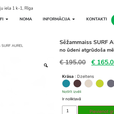
 iela 1 k-1, Rīga
FI
NOMA
INFORMĀCIJA
KONTAKTI
Sēžammaiss SURF 
s SURF AUREL
no ūdeni atgrūdoša m
€
195.00
€
165.0
Krāsa
:
Dzeltens
Notīrīt izvēli
Ir noliktavā
Pievienot g