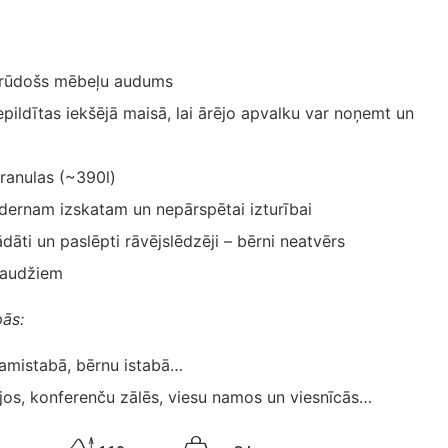
rūdošs mēbeļu audums
epildītas iekšējā maisā, lai ārējo apvalku var noņemt un
granulas (~390l)
ernam izskatam un nepārspētai izturībai
ādāti un paslēpti rāvējslēdzēji – bērni neatvērs
saudžiem
pās:
ļamistabā, bērnu istabā…
jos, konferenču zālēs, viesu namos un viesnīcās…