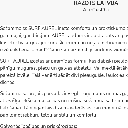
RAŽOTS LATVIJĀ
Ar mīlestību
Sēžammaiss SURF AUREL ir īsts komforta un praktiskuma 
gan mājai, gan birojam. AUREL audums ir apstrādāts ar īp
kas efektīvi atgrūž jebkuru šķidrumu un neļauj netīrumiem 
izvēle ikdienai – par tīrīšanu vari aizmirst, jo audums viemēr
SURF AUREL izceļas ar piramīdas formu, kas dabiski pielā
pilnīgu muguras, plecu un galvas atbalstu. Vai meklē ērt
pareizā izvēle! Tajā var ērti sēdēt divi pieaugušie, ļaujoties
dienas.
Sēžammaisa ārējais pārvalks ir viegli noņemams un mazgāj
atsevišķā iekšējā maisā, kas nodrošina sēžammaisa tīrību u
lietošanai. Tā elegantais dizains iederēsies gan modernā, ga
papildinot jebkuru telpu ar stilu un komfortu.
Galvenās īpašības un priekšrocības: