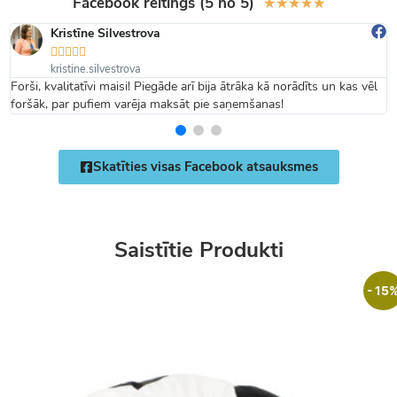
Facebook reitings (5 no 5)
★
★
★
★
★
Kristīne Silvestrova





kristine.silvestrova
Forši, kvalitatīvi maisi! Piegāde arī bija ātrāka kā norādīts un kas vēl
foršāk, par pufiem varēja maksāt pie saņemšanas!
Skatīties visas Facebook atsauksmes
Saistītie Produkti
- 15