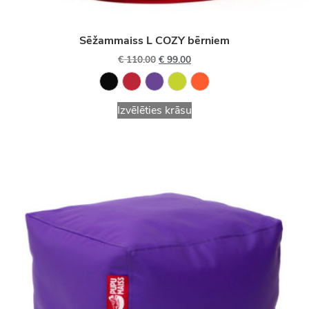
Sēžammaiss L COZY bērniem
€
110.00
€
99.00
Izvēlēties krāsu