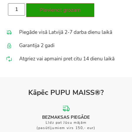
Pievienot grozam
Piegāde visā Latvijā 2-7 darba dienu laikā
Garantija 2 gadi
Atgriez vai apmaini pret citu 14 dienu laikā
Kāpēc PUPU MAISS®?
BEZMAKSAS PIEGĀDE
Līdz pat Jūsu mājām
(pasūtījumiem virs 150,- eur)