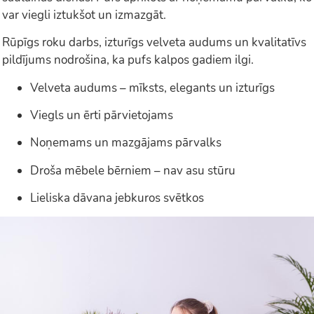
var viegli iztukšot un izmazgāt.
Rūpīgs roku darbs, izturīgs velveta audums un kvalitatīvs
pildījums nodrošina, ka pufs kalpos gadiem ilgi.
Velveta audums – mīksts, elegants un izturīgs
Viegls un ērti pārvietojams
Noņemams un mazgājams pārvalks
Droša mēbele bērniem – nav asu stūru
Lieliska dāvana jebkuros svētkos