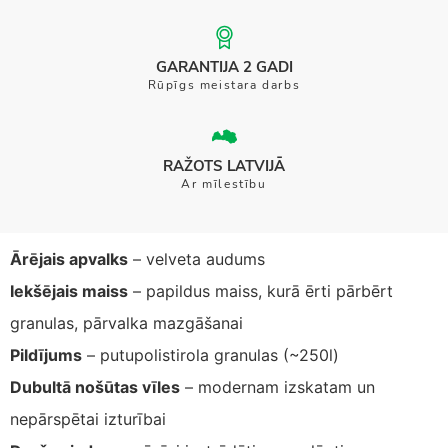
GARANTIJA 2 GADI
Rūpīgs meistara darbs
RAŽOTS LATVIJĀ
Ar mīlestību
Ārējais apvalks
– velveta audums
Iekšējais maiss
– papildus maiss, kurā ērti pārbērt
granulas, pārvalka mazgāšanai
Pildījums
– putupolistirola granulas (~250l)
Dubultā nošūtas vīles
– modernam izskatam un
nepārspētai izturībai