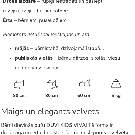
Droša aizdare
– rūpīgi iestrādāti un paslēpti
rāvējslēdzēji – bērni neatvērs
Ērts
– bērniem, pusaudžiem
Piemērots lietošanai iekštelpās un ārā:
mājās
– bērnistabā, dzīvojamā istabā…
publiskās vietās
– bērnu dārzos, skolās, viesu
namos un viesnīcās…
K
G
80 cm
80 cm
60 cm
5 kg
Maigs un elegants velvets
Bērni dievinās pufu
DUVI KIDS VIVA
! Tā forma ir
draudzīga un ērta, bet īstais šarma noslēpums ir
velveta