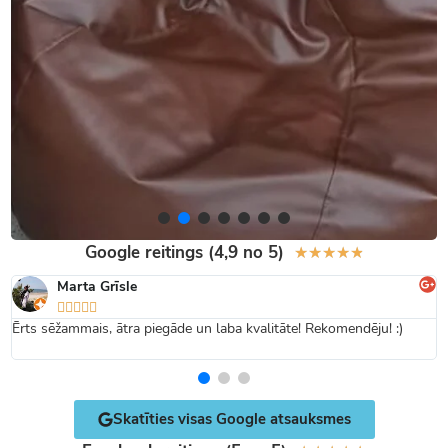
Google reitings (4,9 no 5)
★
★
★
★
★
Marta Grīsle





Ērts sēžammais, ātra piegāde un laba kvalitāte! Rekomendēju! :)
Skatīties visas Google atsauksmes