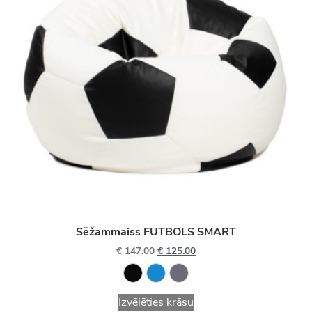
Sēžammaiss FUTBOLS SMART
€
147.00
€
125.00
Izvēlēties krāsu