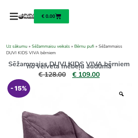
€
0.00
Uz sākumu
»
Sēžammaisu veikals
»
Bērnu pufi
»
Sēžammaiss
DUVI KIDS VIVA bērniem
Sēžammaiss DUVI KIDS VIVA bērniem
no velveta mēbeļu auduma
€
128.00
€
109.00
- 15%