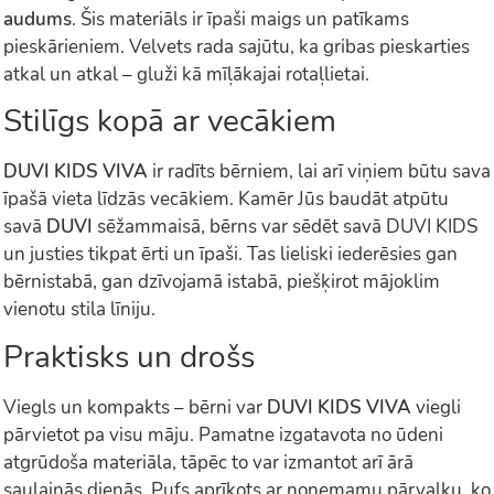
audums
. Šis materiāls ir īpaši maigs un patīkams
pieskārieniem. Velvets rada sajūtu, ka gribas pieskarties
atkal un atkal – gluži kā mīļākajai rotaļlietai.
Stilīgs kopā ar vecākiem
DUVI KIDS VIVA
ir radīts bērniem, lai arī viņiem būtu sava
īpašā vieta līdzās vecākiem. Kamēr Jūs baudāt atpūtu
savā
DUVI
sēžammaisā, bērns var sēdēt savā DUVI KIDS
un justies tikpat ērti un īpaši. Tas lieliski iederēsies gan
bērnistabā, gan dzīvojamā istabā, piešķirot mājoklim
vienotu stila līniju.
Praktisks un drošs
Viegls un kompakts – bērni var
DUVI KIDS VIVA
viegli
pārvietot pa visu māju. Pamatne izgatavota no ūdeni
atgrūdoša materiāla, tāpēc to var izmantot arī ārā
saulainās dienās. Pufs aprīkots ar noņemamu pārvalku, ko