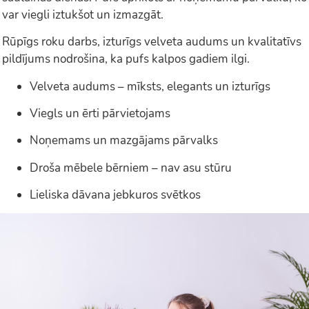
var viegli iztukšot un izmazgāt.
Rūpīgs roku darbs, izturīgs velveta audums un kvalitatīvs
pildījums nodrošina, ka pufs kalpos gadiem ilgi.
Velveta audums – mīksts, elegants un izturīgs
Viegls un ērti pārvietojams
Noņemams un mazgājams pārvalks
Droša mēbele bērniem – nav asu stūru
Lieliska dāvana jebkuros svētkos