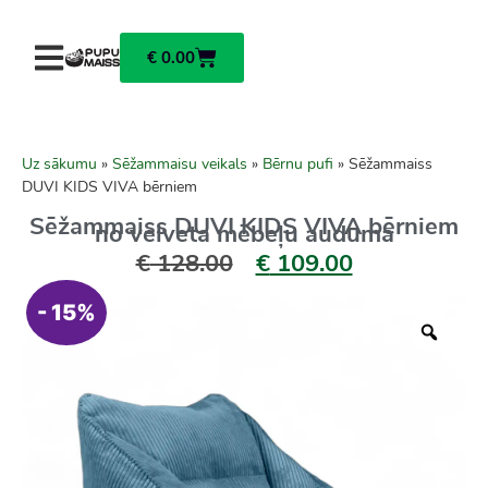
€
0.00
Uz sākumu
»
Sēžammaisu veikals
»
Bērnu pufi
»
Sēžammaiss
DUVI KIDS VIVA bērniem
Sēžammaiss DUVI KIDS VIVA bērniem
no velveta mēbeļu auduma
€
128.00
€
109.00
- 15%