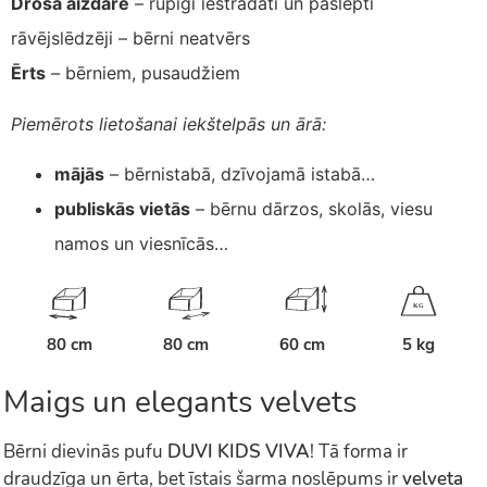
Droša aizdare
– rūpīgi iestrādāti un paslēpti
rāvējslēdzēji – bērni neatvērs
Ērts
– bērniem, pusaudžiem
Piemērots lietošanai iekštelpās un ārā:
mājās
– bērnistabā, dzīvojamā istabā…
publiskās vietās
– bērnu dārzos, skolās, viesu
namos un viesnīcās…
K
G
80 cm
80 cm
60 cm
5 kg
Maigs un elegants velvets
Bērni dievinās pufu
DUVI KIDS VIVA
! Tā forma ir
draudzīga un ērta, bet īstais šarma noslēpums ir
velveta