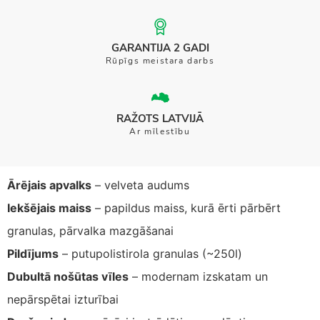
GARANTIJA 2 GADI
Rūpīgs meistara darbs
RAŽOTS LATVIJĀ
Ar mīlestību
Ārējais apvalks
– velveta audums
Iekšējais maiss
– papildus maiss, kurā ērti pārbērt
granulas, pārvalka mazgāšanai
Pildījums
– putupolistirola granulas (~250l)
Dubultā nošūtas vīles
– modernam izskatam un
nepārspētai izturībai