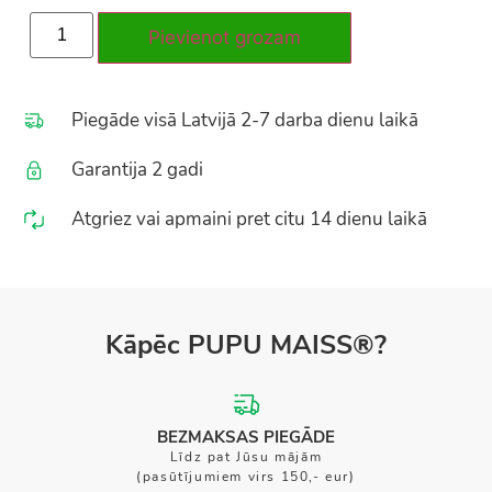
Pievienot grozam
Piegāde visā Latvijā 2-7 darba dienu laikā
Garantija 2 gadi
Atgriez vai apmaini pret citu 14 dienu laikā
Kāpēc PUPU MAISS®?
BEZMAKSAS PIEGĀDE
Līdz pat Jūsu mājām
(pasūtījumiem virs 150,- eur)