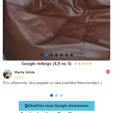
Google reitings (4,9 no 5)
★
★
★
★
★
Marta Grīsle





Ērts sēžammais, ātra piegāde un laba kvalitāte! Rekomendēju! :)
Skatīties visas Google atsauksmes