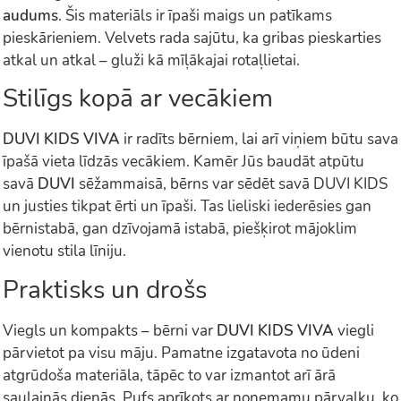
audums
. Šis materiāls ir īpaši maigs un patīkams
pieskārieniem. Velvets rada sajūtu, ka gribas pieskarties
atkal un atkal – gluži kā mīļākajai rotaļlietai.
Stilīgs kopā ar vecākiem
DUVI KIDS VIVA
ir radīts bērniem, lai arī viņiem būtu sava
īpašā vieta līdzās vecākiem. Kamēr Jūs baudāt atpūtu
savā
DUVI
sēžammaisā, bērns var sēdēt savā DUVI KIDS
un justies tikpat ērti un īpaši. Tas lieliski iederēsies gan
bērnistabā, gan dzīvojamā istabā, piešķirot mājoklim
vienotu stila līniju.
Praktisks un drošs
Viegls un kompakts – bērni var
DUVI KIDS VIVA
viegli
pārvietot pa visu māju. Pamatne izgatavota no ūdeni
atgrūdoša materiāla, tāpēc to var izmantot arī ārā
saulainās dienās. Pufs aprīkots ar noņemamu pārvalku, ko