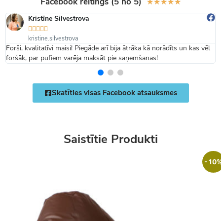
Facebook reitings (5 no 5)
★
★
★
★
★
Kristīne Silvestrova





kristine.silvestrova
Forši, kvalitatīvi maisi! Piegāde arī bija ātrāka kā norādīts un kas vēl
foršāk, par pufiem varēja maksāt pie saņemšanas!
Skatīties visas Facebook atsauksmes
Saistītie Produkti
- 10