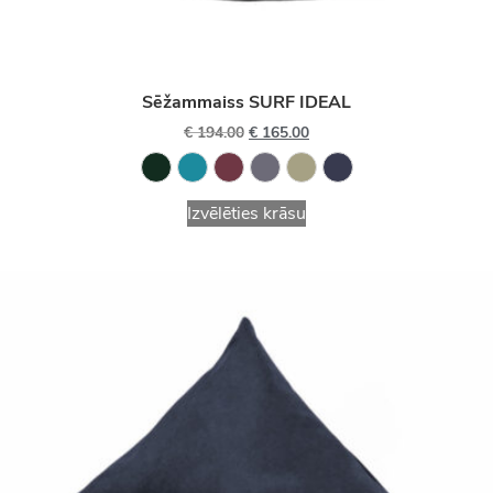
Sēžammaiss SURF IDEAL
€
194.00
€
165.00
Izvēlēties krāsu