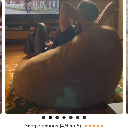
Google reitings (4,9 no 5)
★
★
★
★
★