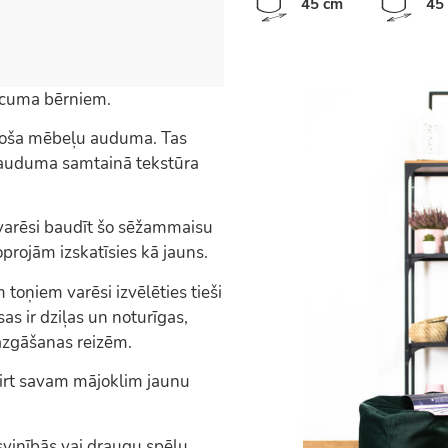
45 cm
45
ecuma bērniem.
doša mēbeļu auduma. Tas
šī auduma samtainā tekstūra
a varēsi baudīt šo sēžammaisu
joprojām izskatīsies kā jauns.
oņiem varēsi izvēlēties tieši
as ir dziļas un noturīgas,
azgāšanas reizēm.
irt savam mājoklim jaunu
vinībās vai draugu spēļu