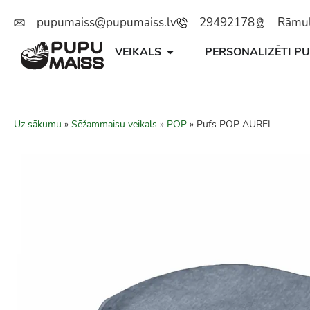
pupumaiss@pupumaiss.lv
29492178
Rāmuļu
VEIKALS
PERSONALIZĒTI PU
Uz sākumu
»
Sēžammaisu veikals
»
POP
»
Pufs POP AUREL