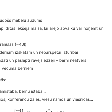
rūdošs mēbeļu audums
epildītas iekšējā maisā, lai ārējo apvalku var noņemt un
granulas (~40l)
ernam izskatam un nepārspētai izturībai
ādāti un paslēpti rāvējslēdzēji – bērni neatvērs
a vecuma bērniem
pās:
ļamistabā, bērnu istabā…
jos, konferenču zālēs, viesu namos un viesnīcās…