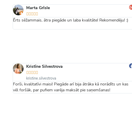
Marta Grīsle





Ērts sēžammais, ātra piegāde un laba kvalitāte! Rekomendēju! :)
Kristīne Silvestrova





kristine.silvestrova
надо
Forši, kvalitatīvi maisi! Piegāde arī bija ātrāka kā norādīts un kas
vēl foršāk, par pufiem varēja maksāt pie saņemšanas!