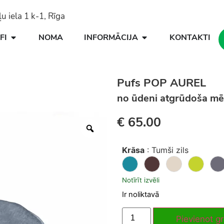
 iela 1 k-1, Rīga
FI
NOMA
INFORMĀCIJA
KONTAKTI
Pufs POP AUREL
no ūdeni atgrūdoša m
€
65.00
Krāsa
:
Tumši zils
Notīrīt izvēli
Ir noliktavā
Pievienot g