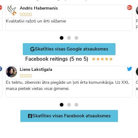
Andris Habermanis





Kvalitatīvi ražoti un ērti sēžamie
P
P
Skatīties visas Google atsauksmes
Facebook reitings (5 no 5)
★
★
★
★
★
Liene Lakstīgala





Es teiktu, zibeniski ātra piegāde un ļoti ērta komunikācija. Uz XXL
maisa pietiek vietas visai ģimenei.
Skatīties visas Facebook atsauksmes