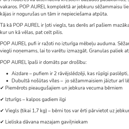
vakaros. POP AUREL komplektā ar jebkuru sēžammaisu lieli
kājas ir nogurušas un tām ir nepieciešama atpūta.
Tā kā POP AUREL ir ļoti viegls, tas derēs arī pašiem mazākaj
kur un kā vēlas, pat celt pilis.
POP AUREL pufi ir ražoti no izturīga mēbeļu auduma. Sēžam
viegli noņemams, lai to varētu izmazgāt. Granulas paliek at
POP AUREL īpaši ir domāts par drošību:
Aizdare – pufiem ir 2 rāvējslēdzēji, kas rūpīgi paslēpti,
Dubultā nošūtas vīles – jo sēžammaisiem jāiztur arī lēc
✔ Piemērots pieaugušajiem un jebkura vecuma bērniem
✔ Izturīgs – kalpos gadiem ilgi
✔ Viegls (tikai 1,7 kg) – bērni tos var ērti pārvietot uz jebku
✔ Lieliska dāvana mazajam gaviļniekam