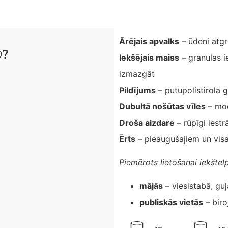
Ārējais apvalks
– ūdeni atg
®?
Iekšējais maiss
– granulas i
izmazgāt
Pildījums
– putupolistirola 
Dubultā nošūtas vīles
– mod
Droša aizdare
– rūpīgi iestr
Ērts
– pieaugušajiem un vis
Piemērots lietošanai iekštel
mājās
– viesistabā, gu
publiskās vietās
– biro