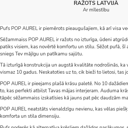
RAŽOTS LATVIJĀ
Ar mīlestību
Pufs POP AUREL ir piemērots pieaugušajiem, kā arī visa v
Sēžammaiss POP AUREL ir ražots no izturīga, ūdeni atgrū
patiks visiem, kas novērtē komfortu un stilu. Sēžot pufā, 
sniegs Tev mājīgu un patīkamu sajūtu.
Tā izturīgā konstrukcija un augstā kvalitāte nodrošinās, k
vismaz 10 gadus. Neskatoties uz to, cik bieži to lietosi, tas 
POP AUREL ir pieejams plašā krāsu paletē. No 10 dažādiem t
to, kas perfekti atbilst Tavas mājas interjeram. Auduma krās
tāpēc sēžammaiss izskatīsies kā jauns pat pēc daudzām m
POP AUREL neatstāts vienaldzīgu nevienu, kas vēlas piešķ
komforta un stila dimensiju.
Pufs noderēs kā alternatīva krēsliem dažādos pasākumos, s