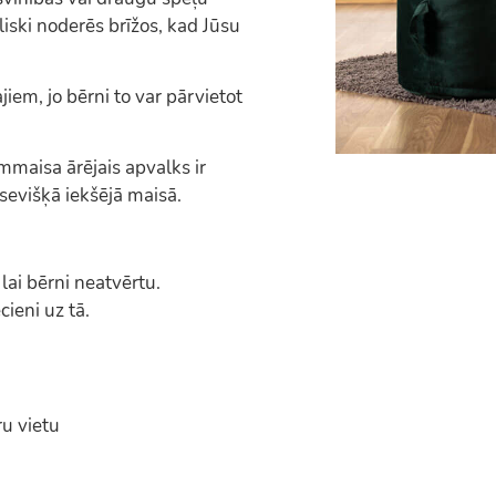
ski noderēs brīžos, kad Jūsu
iem, jo bērni to var pārvietot
maisa ārējais apvalks ir
sevišķā iekšējā maisā.
 lai bērni neatvērtu.
ieni uz tā.
ru vietu