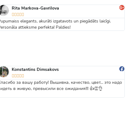
Rita Markova-Gavrilova





upumaiss elegants, akurāti izgatavots un piegādāts laicīgi.
Ērts 
ersonāla attieksme perfekta! Paldies!
Konstantins Dimsakovs





Спасибо за вашу работу! Вышивка, качество, цвет... это надо
Forši
видеть в живую, превысили все ожидания!!! 👍👏👌
vēl f