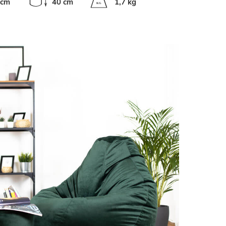
 cm
40 cm
1,7 kg
K
G