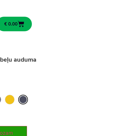
€
0.00
ēbeļu auduma
rozam