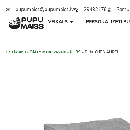
pupumaiss@pupumaiss.lv
29492178
Rāmuļu
VEIKALS
PERSONALIZĒTI PU
Uz sākumu
»
Sēžammaisu veikals
»
KUBS
»
Pufs KUBS AUREL