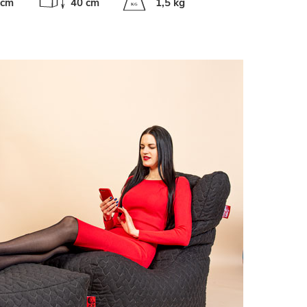
 cm
40 cm
1,5 kg
K
G