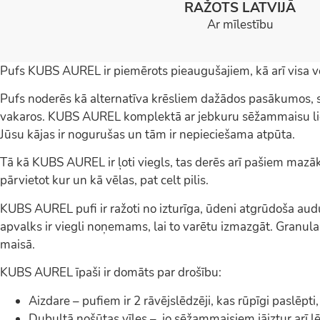
RAŽOTS LATVIJĀ
Ar mīlestību
Pufs KUBS AUREL ir piemērots pieaugušajiem, kā arī visa
Pufs noderēs kā alternatīva krēsliem dažādos pasākumos, s
vakaros. KUBS AUREL komplektā ar jebkuru sēžammaisu liel
Jūsu kājas ir nogurušas un tām ir nepieciešama atpūta.
Tā kā KUBS AUREL ir ļoti viegls, tas derēs arī pašiem mazāka
pārvietot kur un kā vēlas, pat celt pilis.
KUBS AUREL pufi ir ražoti no izturīga, ūdeni atgrūdoša au
apvalks ir viegli noņemams, lai to varētu izmazgāt. Granula
maisā.
KUBS AUREL īpaši ir domāts par drošību:
Aizdare – pufiem ir 2 rāvējslēdzēji, kas rūpīgi paslēpti,
Dubultā nošūtas vīles – jo sēžammaisiem jāiztur arī lēc