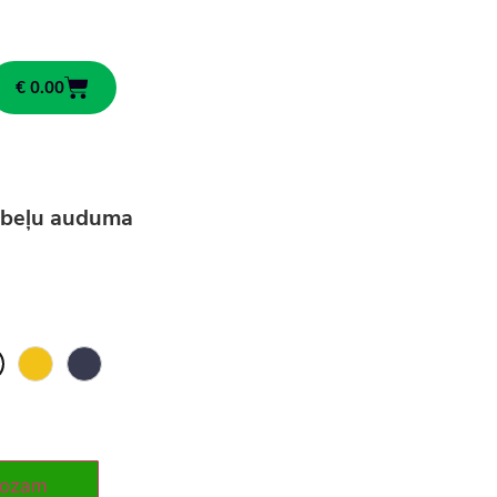
€
0.00
ēbeļu auduma
rozam