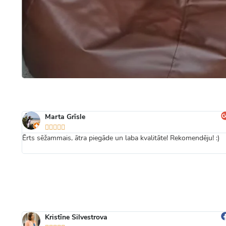
Marta Grīsle





Ērts sēžammais, ātra piegāde un laba kvalitāte! Rekomendēju! :)
Kristīne Silvestrova