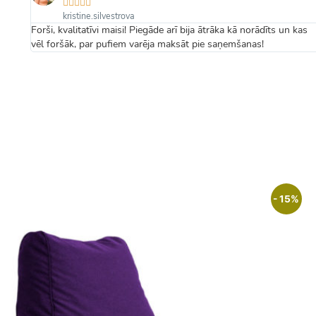





kristine.silvestrova
надо
Forši, kvalitatīvi maisi! Piegāde arī bija ātrāka kā norādīts un kas
vēl foršāk, par pufiem varēja maksāt pie saņemšanas!
- 15%