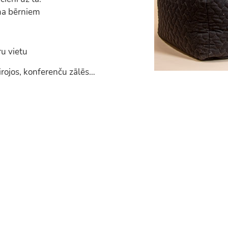
ma bērniem
ru vietu
irojos, konferenču zālēs…