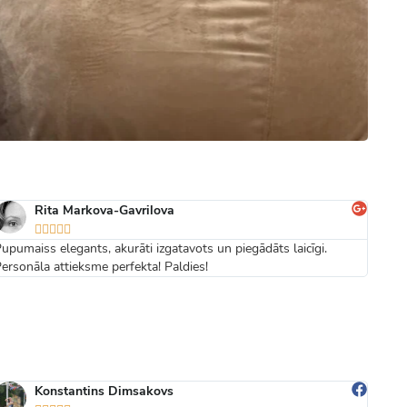
Rita Markova-Gavrilova





upumaiss elegants, akurāti izgatavots un piegādāts laicīgi.
Ērts 
ersonāla attieksme perfekta! Paldies!
Konstantins Dimsakovs