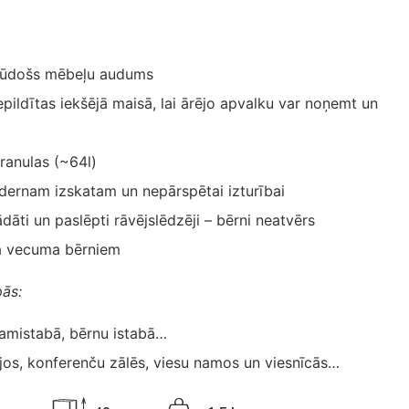
rūdošs mēbeļu audums
epildītas iekšējā maisā, lai ārējo apvalku var noņemt un
granulas (~64l)
ernam izskatam un nepārspētai izturībai
ādāti un paslēpti rāvējslēdzēji – bērni neatvērs
a vecuma bērniem
pās:
ļamistabā, bērnu istabā…
jos, konferenču zālēs, viesu namos un viesnīcās…