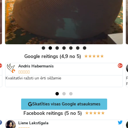
Google reitings (4,9 no 5)
★
★
★
★
★
Andris Habermanis





Kvalitatīvi ražoti un ērti sēžamie
P
P
Skatīties visas Google atsauksmes
Facebook reitings (5 no 5)
★
★
★
★
★
Liene Lakstīgala