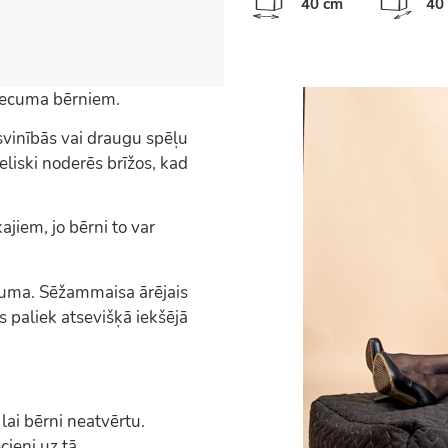
40 cm
40
 vecuma bērniem.
vinībās vai draugu spēļu
iski noderēs brīžos, kad
jiem, jo bērni to var
duma. Sēžammaisa ārējais
s paliek atsevišķā iekšējā
 lai bērni neatvērtu.
ieni uz tā.