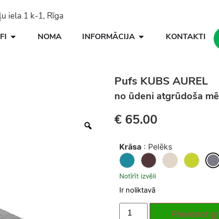
 iela 1 k-1, Rīga
FI
NOMA
INFORMĀCIJA
KONTAKTI
Pufs KUBS AUREL
no ūdeni atgrūdoša m
€
65.00
Krāsa
:
Pelēks
Notīrīt izvēli
Ir noliktavā
Pievienot g