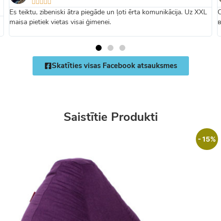





Es teiktu, zibeniski ātra piegāde un ļoti ērta komunikācija. Uz XXL
maisa pietiek vietas visai ģimenei.
Skatīties visas Facebook atsauksmes
Saistītie Produkti
- 15%