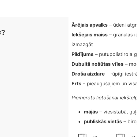
Ārējais apvalks
– ūdeni atg
®?
Iekšējais maiss
– granulas i
izmazgāt
Pildījums
– putupolistirola 
Dubultā nošūtas vīles
– mod
Droša aizdare
– rūpīgi iestr
Ērts
– pieaugušajiem un vis
Piemērots lietošanai iekštel
mājās
– viesistabā, gu
publiskās vietās
– biro