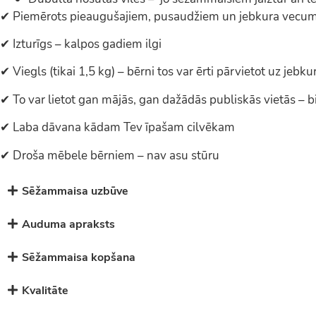
✔ Piemērots pieaugušajiem, pusaudžiem un jebkura vecu
✔ Izturīgs – kalpos gadiem ilgi
✔ Viegls (tikai 1,5 kg) – bērni tos var ērti pārvietot uz jebku
✔ To var lietot gan mājās, gan dažādās publiskās vietās – b
✔ Laba dāvana kādam Tev īpašam cilvēkam
✔ Droša mēbele bērniem – nav asu stūru
Sēžammaisa uzbūve
Auduma apraksts
Sēžammaisa kopšana
Kvalitāte